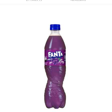
ATM／網路銀行／等多元方式進行付款，方視為交易完成。
萊爾富取貨付款
※ 請注意：結帳手續完成當下不需立刻繳費，但若您需要取消訂單，請聯絡
每筆NT$65，滿NT$490(含以上)免運費
購買商品的店家。未經商家同意取消之訂單仍視為有效，需透過AFTEE先享
後付繳納相關費用。
付款後萊爾富取貨
※ 交易是否成功請以「AFTEE先享後付 」之結帳頁面顯示為準，若有關於
是否繳費成功／繳費後需取消欲退款等相關疑問，請聯繫「AFTEE先享後付
每筆NT$65，滿NT$490(含以上)免運費
客戶支援中心」
https://netprotections.freshdesk.com/support/home
7-11取貨付款
【注意事項】
１．透過由恩沛科技股份有限公司提供之「AFTEE先享後付」服務完成之交
每筆NT$65，滿NT$490(含以上)免運費
易，需依本服務之必要範圍內提供個人資料，並將交易相關給付款項請求債
權轉讓予恩沛科技股份有限公司。
付款後7-11取貨
２．關於個人資料處理事宜，請瀏覽以下網址：
每筆NT$65，滿NT$490(含以上)免運費
https://aftee.tw/terms/#terms3
３．未成年的使用者請事先徵得法定代理人或監護人之同意方可使用
宅配(本島)
「AFTEE先享後付」，若未經同意申辦者引起之損失，本公司不負相關責
任。
每筆NT$100，滿NT$790(含以上)免運費
４．使用「AFTEE先享後付」時，將依據個別帳號之用戶狀況，依本公司即
時審查核予不同之上限額度；若仍有額度不足之情形，本公司將視審查結果
付款後寶雅門市自取(由倉庫統一出貨)
請求用戶進行身份認證。
每筆NT$80，滿NT$290(含以上)免運費
５．嚴禁一人註冊多個帳號或使用他人資訊註冊。若發現惡意使用之情形，
恩沛科技股份有限公司將有權停止該用戶之使用額度並採取法律行動。