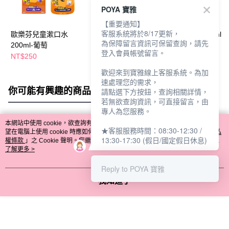
POYA 寶雅
【重要通知】
客服系統將於8/17更新，
歐樂芬兒童漱口水
夢納明兒童漱口水
百事可樂600ml
為保障留言資訊可保留查詢，請先
200ml-葡萄
250ml-葡萄
登入會員帳號留言。
NT$250
NT$220
NT$30
NT$35
歡迎來到寶雅線上客服系統。為加
速處理您的需求，
你可能有興趣的商品
全站排行
請點選下方按鈕，查詢相關詳情，
若無欲查詢資訊，可直接留言，由
專人為您服務。
本網站中使用 cookie，欲查詢有關本網站使用 cookie 方式之詳情，及若您不希
★客服服務時間：08:30-12:30 /
熱門標籤
望在電腦上使用 cookie 時應如何變更電腦的 cookie 設定，請參閱本網站「
隱私
13:30-17:30 (假日/國定假日休息)
權條款
」之 Cookie 聲明。您繼續使用本網站即表示您同意本公司得按本網站使
用條款之 Cookie 聲明使用 cookie。
了解更多 >
Reply to POYA 寶雅
我知道了