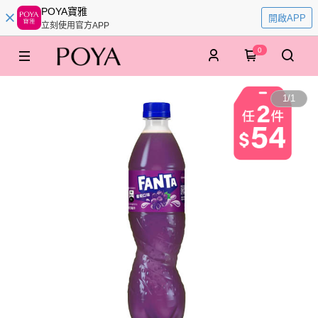
POYA寶雅
開啟APP
立刻使用官方APP
0
1
/
1