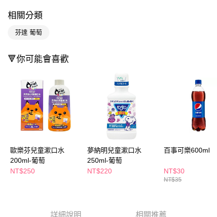
LINE Pay
相關分類
Apple Pay
芬達 葡萄
街口支付
🔻你可能會喜歡
悠遊付
Google Pay
AFTEE先享後付
相關說明
【關於「AFTEE先享後付」】
即享券
AFTEE先享後付是「在收到商品之後才付款」的支付方式。 讓您購物簡單
便利好安心！
１．簡單：不需註冊會員、不需綁卡、不需儲值。
運送方式
歐樂芬兒童漱口水
夢納明兒童漱口水
百事可樂600ml
２．便利：只要手機號碼，簡訊認證，即可結帳。
200ml-葡萄
250ml-葡萄
３．安心：先確認商品／服務後，再付款。
全家取貨付款
NT$250
NT$220
NT$30
每筆NT$65，滿NT$390(含以上)免運費
【「AFTEE先享後付」結帳流程】
NT$35
１．於結帳方式選擇「AFTEE先享後付」後，將跳轉至「AFTEE先享後付」
付款後全家取貨
結帳頁面，進行簡訊認證並確認金額後，即可完成結帳。
２．訂單成立數日內，您將收到繳費通知簡訊。
每筆NT$65，滿NT$390(含以上)免運費
３．收到繳費通知簡訊後14天內，點擊此簡訊中的連結，可透過四大超商／
詳細說明
相關推薦