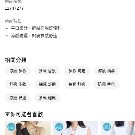
商品編號
信用卡一次付款
11747277
超商取貨付款
商品特色
LINE Pay
平口設計，輕鬆穿脫好便利
涼感防曬，貼膚裸感舒適
Apple Pay
街口支付
相關分類
悠遊付
涼感 多款
多款 香氛
多款 防曬
涼感 袖套
Google Pay
AFTEE先享後付
舒適 多款
裸感 舒適
袖套 舒適
防曬 香氛
相關說明
【關於「AFTEE先享後付」】
涼感 舒適
多款 輕鬆
即享券
AFTEE先享後付是「在收到商品之後才付款」的支付方式。 讓您購物簡單
便利好安心！
１．簡單：不需註冊會員、不需綁卡、不需儲值。
🔻你可能會喜歡
運送方式
２．便利：只要手機號碼，簡訊認證，即可結帳。
３．安心：先確認商品／服務後，再付款。
全家取貨付款
每筆NT$65，滿NT$390(含以上)免運費
【「AFTEE先享後付」結帳流程】