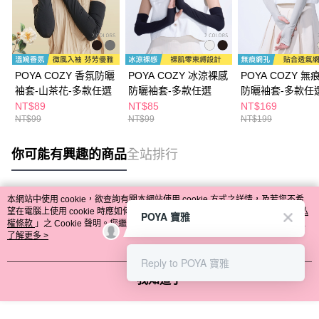
POYA COZY 香氛防曬
POYA COZY 冰涼裸感
POYA COZY 無
袖套-山茶花-多款任選
防曬袖套-多款任選
防曬袖套-多款任
NT$89
NT$85
NT$169
NT$99
NT$99
NT$199
你可能有興趣的商品
全站排行
本網站中使用 cookie，欲查詢有關本網站使用 cookie 方式之詳情，及若您不希
熱門標籤
望在電腦上使用 cookie 時應如何變更電腦的 cookie 設定，請參閱本網站「
隱私
POYA 寶雅
權條款
」之 Cookie 聲明。您繼續使用本網站即表示您同意本公司得按本網站使
用條款之 Cookie 聲明使用 cookie。
了解更多 >
Reply to POYA 寶雅
我知道了