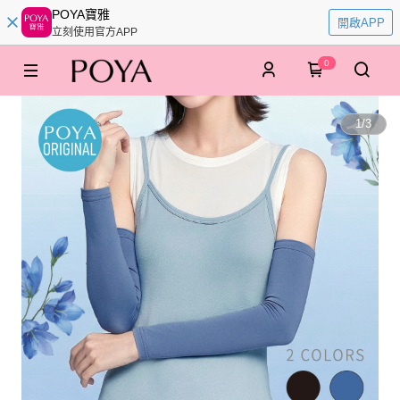
POYA寶雅
開啟APP
立刻使用官方APP
0
1
/
3