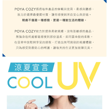
５．嚴禁一人註冊多個帳號或使用他人資訊註冊。若發現惡意使用之情形，
恩沛科技股份有限公司將有權停止該用戶之使用額度並採取法律行動。