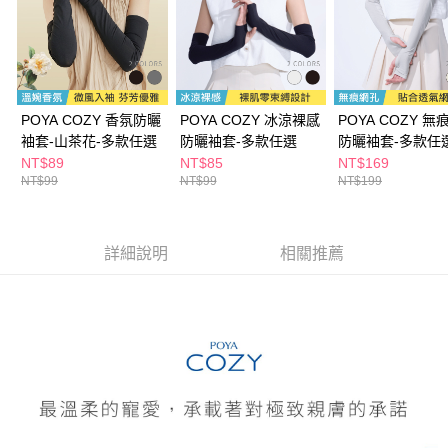
１．於結帳方式選擇「AFTEE先享後付」後，將跳轉至「AFTEE先享後付」
付款後全家取貨
結帳頁面，進行簡訊認證並確認金額後，即可完成結帳。
２．訂單成立數日內，您將收到繳費通知簡訊。
每筆NT$65，滿NT$390(含以上)免運費
３．收到繳費通知簡訊後14天內，點擊此簡訊中的連結，可透過四大超商／
ATM／網路銀行／等多元方式進行付款，方視為交易完成。
萊爾富取貨付款
※ 請注意：結帳手續完成當下不需立刻繳費，但若您需要取消訂單，請聯絡
POYA COZY 香氛防曬
POYA COZY 冰涼裸感
POYA COZY 無
每筆NT$65，滿NT$490(含以上)免運費
購買商品的店家。未經商家同意取消之訂單仍視為有效，需透過AFTEE先享
袖套-山茶花-多款任選
防曬袖套-多款任選
防曬袖套-多款任
後付繳納相關費用。
付款後萊爾富取貨
※ 交易是否成功請以「AFTEE先享後付 」之結帳頁面顯示為準，若有關於
NT$89
NT$85
NT$169
是否繳費成功／繳費後需取消欲退款等相關疑問，請聯繫「AFTEE先享後付
NT$99
NT$99
NT$199
每筆NT$65，滿NT$490(含以上)免運費
客戶支援中心」
https://netprotections.freshdesk.com/support/home
7-11取貨付款
【注意事項】
１．透過由恩沛科技股份有限公司提供之「AFTEE先享後付」服務完成之交
每筆NT$65，滿NT$490(含以上)免運費
詳細說明
相關推薦
易，需依本服務之必要範圍內提供個人資料，並將交易相關給付款項請求債
權轉讓予恩沛科技股份有限公司。
付款後7-11取貨
２．關於個人資料處理事宜，請瀏覽以下網址：
每筆NT$65，滿NT$490(含以上)免運費
https://aftee.tw/terms/#terms3
３．未成年的使用者請事先徵得法定代理人或監護人之同意方可使用
宅配(本島)
「AFTEE先享後付」，若未經同意申辦者引起之損失，本公司不負相關責
任。
每筆NT$100，滿NT$790(含以上)免運費
４．使用「AFTEE先享後付」時，將依據個別帳號之用戶狀況，依本公司即
時審查核予不同之上限額度；若仍有額度不足之情形，本公司將視審查結果
付款後寶雅門市自取(由倉庫統一出貨)
請求用戶進行身份認證。
每筆NT$80，滿NT$290(含以上)免運費