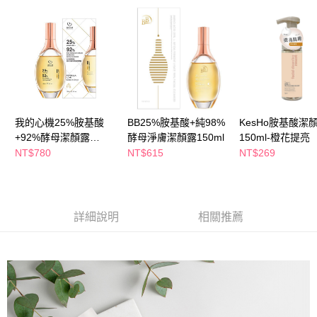
ATM／網路銀行／等多元方式進行付款，方視為交易完成。
萊爾富取貨付款
※ 請注意：結帳手續完成當下不需立刻繳費，但若您需要取消訂單，請聯絡
每筆NT$65，滿NT$490(含以上)免運費
購買商品的店家。未經商家同意取消之訂單仍視為有效，需透過AFTEE先享
後付繳納相關費用。
付款後萊爾富取貨
※ 交易是否成功請以「AFTEE先享後付 」之結帳頁面顯示為準，若有關於
是否繳費成功／繳費後需取消欲退款等相關疑問，請聯繫「AFTEE先享後付
每筆NT$65，滿NT$490(含以上)免運費
客戶支援中心」
https://netprotections.freshdesk.com/support/home
7-11取貨付款
【注意事項】
１．透過由恩沛科技股份有限公司提供之「AFTEE先享後付」服務完成之交
每筆NT$65，滿NT$490(含以上)免運費
我的心機25%胺基酸
BB25%胺基酸+純98%
KesHo胺基酸潔
易，需依本服務之必要範圍內提供個人資料，並將交易相關給付款項請求債
+92%酵母潔顏露
酵母淨膚潔顏露150ml
150ml-橙花提亮
權轉讓予恩沛科技股份有限公司。
付款後7-11取貨
150ml
NT$780
NT$615
NT$269
２．關於個人資料處理事宜，請瀏覽以下網址：
每筆NT$65，滿NT$490(含以上)免運費
https://aftee.tw/terms/#terms3
３．未成年的使用者請事先徵得法定代理人或監護人之同意方可使用
宅配(本島)
「AFTEE先享後付」，若未經同意申辦者引起之損失，本公司不負相關責
任。
每筆NT$100，滿NT$790(含以上)免運費
詳細說明
相關推薦
４．使用「AFTEE先享後付」時，將依據個別帳號之用戶狀況，依本公司即
時審查核予不同之上限額度；若仍有額度不足之情形，本公司將視審查結果
付款後寶雅門市自取(由倉庫統一出貨)
請求用戶進行身份認證。
每筆NT$80，滿NT$290(含以上)免運費
５．嚴禁一人註冊多個帳號或使用他人資訊註冊。若發現惡意使用之情形，
恩沛科技股份有限公司將有權停止該用戶之使用額度並採取法律行動。