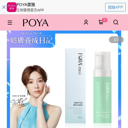
POYA寶雅
開啟APP
立刻使用官方APP
0
1
/
2