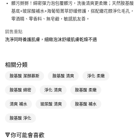
LINE Pay
髒污掰掰！綿密彈力泡包覆髒污，洗後清爽更柔嫩；天然胺基酸
基底+玻尿酸補水+海葡萄菁萃舒緩修護，搭配繖花醇淨化毛孔，
Apple Pay
零酒精、零香料、無皂鹼，敏感肌友善。
街口支付
銷售重點
悠遊付
洗淨同時養護肌膚，細緻泡沫舒緩肌膚乾燥不適
Google Pay
AFTEE先享後付
相關分類
相關說明
【關於「AFTEE先享後付」】
胺基酸 潔顏慕斯
胺基酸 清爽
淨化 柔嫩
即享券
AFTEE先享後付是「在收到商品之後才付款」的支付方式。 讓您購物簡單
便利好安心！
胺基酸 綿密
淨化 清爽
胺基酸 柔嫩
１．簡單：不需註冊會員、不需綁卡、不需儲值。
運送方式
２．便利：只要手機號碼，簡訊認證，即可結帳。
３．安心：先確認商品／服務後，再付款。
清爽 補水
玻尿酸 清爽
胺基酸 補水
全家取貨付款
每筆NT$65，滿NT$390(含以上)免運費
【「AFTEE先享後付」結帳流程】
胺基酸 淨化
１．於結帳方式選擇「AFTEE先享後付」後，將跳轉至「AFTEE先享後付」
付款後全家取貨
結帳頁面，進行簡訊認證並確認金額後，即可完成結帳。
２．訂單成立數日內，您將收到繳費通知簡訊。
每筆NT$65，滿NT$390(含以上)免運費
🔻你可能會喜歡
３．收到繳費通知簡訊後14天內，點擊此簡訊中的連結，可透過四大超商／