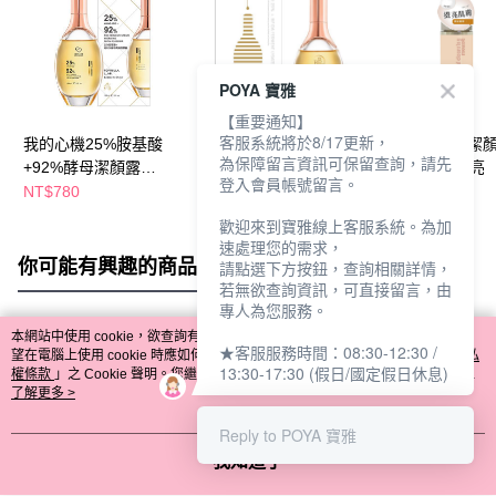
POYA 寶雅
【重要通知】
客服系統將於8/17更新，
我的心機25%胺基酸
BB25%胺基酸+純98%
KesHo胺基酸潔
為保障留言資訊可保留查詢，請先
+92%酵母潔顏露
酵母淨膚潔顏露150ml
150ml-橙花提亮
登入會員帳號留言。
150ml
NT$780
NT$615
NT$269
歡迎來到寶雅線上客服系統。為加
速處理您的需求，
你可能有興趣的商品
全站排行
請點選下方按鈕，查詢相關詳情，
若無欲查詢資訊，可直接留言，由
專人為您服務。
本網站中使用 cookie，欲查詢有關本網站使用 cookie 方式之詳情，及若您不希
★客服服務時間：08:30-12:30 /
熱門標籤
望在電腦上使用 cookie 時應如何變更電腦的 cookie 設定，請參閱本網站「
隱私
13:30-17:30 (假日/國定假日休息)
權條款
」之 Cookie 聲明。您繼續使用本網站即表示您同意本公司得按本網站使
用條款之 Cookie 聲明使用 cookie。
了解更多 >
Reply to POYA 寶雅
我知道了