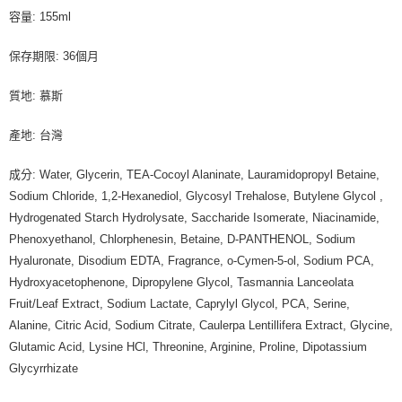
容量: 155ml
保存期限: 36個月
質地: 慕斯
產地: 台灣
成分: Water, Glycerin, TEA-Cocoyl Alaninate, Lauramidopropyl Betaine,
Sodium Chloride, 1,2-Hexanediol, Glycosyl Trehalose, Butylene Glycol ,
Hydrogenated Starch Hydrolysate, Saccharide Isomerate, Niacinamide,
Phenoxyethanol, Chlorphenesin, Betaine, D-PANTHENOL, Sodium
Hyaluronate, Disodium EDTA, Fragrance, o-Cymen-5-ol, Sodium PCA,
Hydroxyacetophenone, Dipropylene Glycol, Tasmannia Lanceolata
Fruit/Leaf Extract, Sodium Lactate, Caprylyl Glycol, PCA, Serine,
Alanine, Citric Acid, Sodium Citrate, Caulerpa Lentillifera Extract, Glycine,
Glutamic Acid, Lysine HCl, Threonine, Arginine, Proline, Dipotassium
Glycyrrhizate