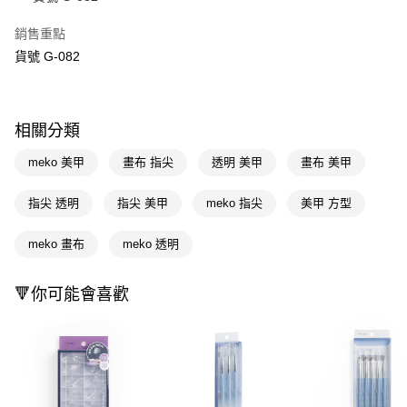
Apple Pay
銷售重點
貨號 G-082
街口支付
悠遊付
Google Pay
相關分類
AFTEE先享後付
meko 美甲
畫布 指尖
透明 美甲
畫布 美甲
相關說明
【關於「AFTEE先享後付」】
指尖 透明
指尖 美甲
meko 指尖
美甲 方型
即享券
AFTEE先享後付是「在收到商品之後才付款」的支付方式。 讓您購物簡單
便利好安心！
meko 畫布
meko 透明
１．簡單：不需註冊會員、不需綁卡、不需儲值。
運送方式
２．便利：只要手機號碼，簡訊認證，即可結帳。
３．安心：先確認商品／服務後，再付款。
全家取貨付款
🔻你可能會喜歡
每筆NT$65，滿NT$390(含以上)免運費
【「AFTEE先享後付」結帳流程】
１．於結帳方式選擇「AFTEE先享後付」後，將跳轉至「AFTEE先享後付」
付款後全家取貨
結帳頁面，進行簡訊認證並確認金額後，即可完成結帳。
２．訂單成立數日內，您將收到繳費通知簡訊。
每筆NT$65，滿NT$390(含以上)免運費
３．收到繳費通知簡訊後14天內，點擊此簡訊中的連結，可透過四大超商／
ATM／網路銀行／等多元方式進行付款，方視為交易完成。