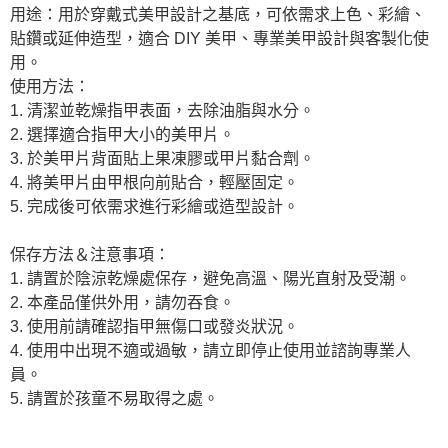
用途：用於穿戴式美甲設計之基底，可依需求上色、彩繪、
貼鑽或延伸造型，適合 DIY 美甲、專業美甲設計與客製化使
用。
使用方法：
1. 清潔並乾燥指甲表面，去除油脂與水分。
2. 選擇適合指甲大小的美甲片。
3. 於美甲片背面貼上果凍膠或甲片黏合劑。
4. 將美甲片由甲根向前貼合，輕壓固定。
5. 完成後可依需求進行彩繪或造型設計。
保存方法＆注意事項：
1. 請置於陰涼乾燥處保存，避免高溫、陽光直射及受潮。
2. 本產品僅供外用，請勿吞食。
3. 使用前請確認指甲無傷口或發炎狀況。
4. 使用中出現不適或過敏，請立即停止使用並諮詢專業人
員。
5. 請置於孩童不易取得之處。