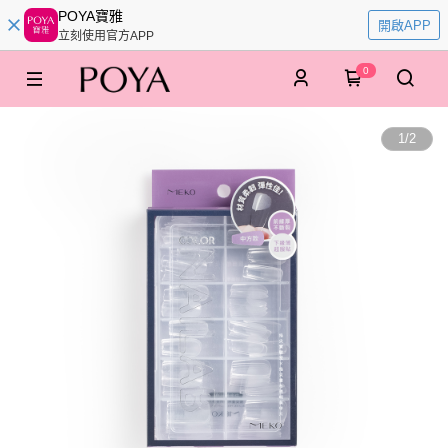
POYA寶雅
開啟APP
立刻使用官方APP
0
1
/
2