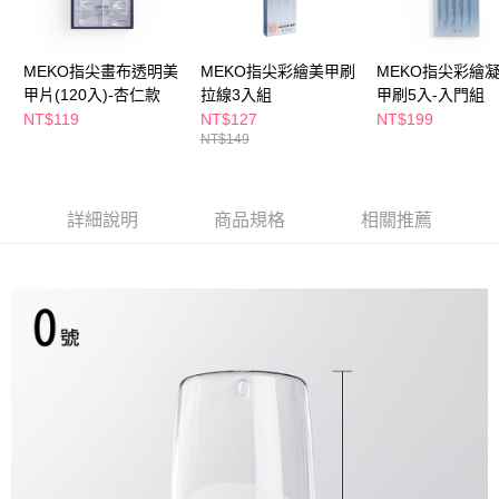
萊爾富取貨付款
※ 請注意：結帳手續完成當下不需立刻繳費，但若您需要取消訂單，請聯絡
每筆NT$65，滿NT$490(含以上)免運費
購買商品的店家。未經商家同意取消之訂單仍視為有效，需透過AFTEE先享
後付繳納相關費用。
MEKO指尖畫布透明美
MEKO指尖彩繪美甲刷
MEKO指尖彩繪
付款後萊爾富取貨
※ 交易是否成功請以「AFTEE先享後付 」之結帳頁面顯示為準，若有關於
是否繳費成功／繳費後需取消欲退款等相關疑問，請聯繫「AFTEE先享後付
甲片(120入)-杏仁款
拉線3入組
甲刷5入-入門組
每筆NT$65，滿NT$490(含以上)免運費
客戶支援中心」
https://netprotections.freshdesk.com/support/home
NT$119
NT$127
NT$199
NT$149
7-11取貨付款
【注意事項】
１．透過由恩沛科技股份有限公司提供之「AFTEE先享後付」服務完成之交
每筆NT$65，滿NT$490(含以上)免運費
易，需依本服務之必要範圍內提供個人資料，並將交易相關給付款項請求債
權轉讓予恩沛科技股份有限公司。
付款後7-11取貨
詳細說明
商品規格
相關推薦
２．關於個人資料處理事宜，請瀏覽以下網址：
每筆NT$65，滿NT$490(含以上)免運費
https://aftee.tw/terms/#terms3
３．未成年的使用者請事先徵得法定代理人或監護人之同意方可使用
宅配(本島)
「AFTEE先享後付」，若未經同意申辦者引起之損失，本公司不負相關責
任。
每筆NT$100，滿NT$790(含以上)免運費
４．使用「AFTEE先享後付」時，將依據個別帳號之用戶狀況，依本公司即
時審查核予不同之上限額度；若仍有額度不足之情形，本公司將視審查結果
付款後寶雅門市自取(由倉庫統一出貨)
請求用戶進行身份認證。
每筆NT$80，滿NT$290(含以上)免運費
５．嚴禁一人註冊多個帳號或使用他人資訊註冊。若發現惡意使用之情形，
恩沛科技股份有限公司將有權停止該用戶之使用額度並採取法律行動。