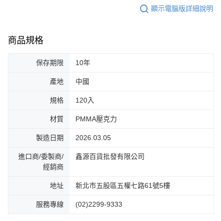
顯示電腦版詳細說明
商品規格
保存期限
10年
產地
中國
規格
120入
材質
PMMA壓克力
製造日期
2026.03.05
進口商/委製商/
鑫源百貨批發有限公司
經銷商
地址
新北市五股區五權七路61號5樓
服務專線
(02)2299-9333