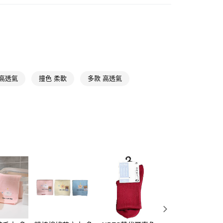
成人襪
中筒襪
y
享後付
FTEE先享後付」】
先享後付是「在收到商品之後才付款」的支付方式。 讓您購物簡單
 高透氣
撞色 柔軟
多款 高透氣
心！
：不需註冊會員、不需綁卡、不需儲值。
：只要手機號碼，簡訊認證，即可結帳。
：先確認商品／服務後，再付款。
付款
EE先享後付」結帳流程】
5，滿NT$390(含以上)免運費
方式選擇「AFTEE先享後付」後，將跳轉至「AFTEE先享後
頁面，進行簡訊認證並確認金額後，即可完成結帳。
家取貨
成立數日內，您將收到繳費通知簡訊。
費通知簡訊後14天內，點擊此簡訊中的連結，可透過四大超商
5，滿NT$390(含以上)免運費
網路銀行／等多元方式進行付款，方視為交易完成。
：結帳手續完成當下不需立刻繳費，但若您需要取消訂單，請聯
貨付款
的店家。未經商家同意取消之訂單仍視為有效，需透過AFTEE
繳納相關費用。
5，滿NT$490(含以上)免運費
否成功請以「AFTEE先享後付 」之結帳頁面顯示為準，若有關於
功／繳費後需取消欲退款等相關疑問，請聯繫「AFTEE先享後
爾富取貨
援中心」
https://netprotections.freshdesk.com/support/home