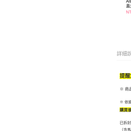
A
直
2
N
詳細
提醒
※ 
※ 依
購買
已拆封
（含