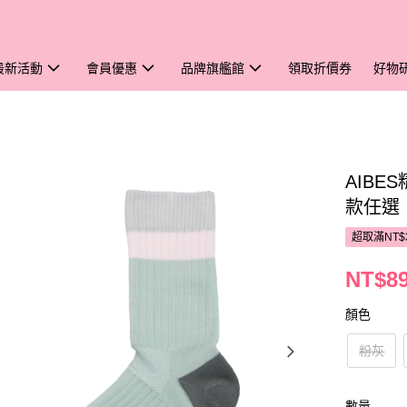
最新活動
會員優惠
品牌旗艦館
領取折價券
好物
AIBE
款任選
超取滿NT$
NT$8
顏色
粉灰
數量