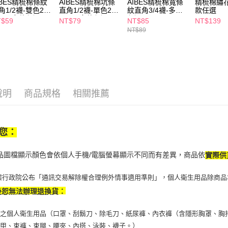
IBES精梳棉條紋
AIBES精梳棉坑條
AIBES精梳棉寬條
精梳棉繡
每筆NT$6
角1/2襪-雙色22-
直角1/2襪-單色22-
紋直角3/4襪-多款
款任選
【注意事
6cm-多款任選
26cm-多款任選
任選
T$59
NT$79
NT$85
NT$139
7-11取貨
１．透過由
NT$89
交易，需
每筆NT$6
求債權轉
２．關於
付款後7-1
https://aft
每筆NT$6
３．未成
「AFTE
宅配(本島)
任。
說明
商品規格
相關推薦
４．使用「
每筆NT$1
即時審查
結果請求
付款後寶雅
５．嚴禁
您：
每筆NT$8
形，恩沛
動。
商品圖檔顯示顏色會依個人手機/電腦螢幕顯示不同而有差異，商品依
實際供
據行政院公布「通訊交易解除權合理例外情事適用準則」，個人衛生用品除商品
後恕無法辦理退換貨：
之個人衛生用品（口罩、刮鬍刀、除毛刀、紙尿褲、內衣褲（含隱形胸罩、胸
馬甲、束褲、束腿、腰夾、內搭、泳裝、襪子。）