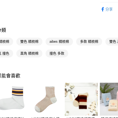
悠遊付
優質帽襪
分享
Google Pa
AFTEE先
相關說明
分類
【關於「A
即享券
AFTEE
 精梳棉
雙色 精梳棉
aibes 精梳棉
多款 精梳棉
雙色
便利好安
１．簡單
２．便利
氣 撞色
直角 精梳棉
撞色 多款
運送方式
３．安心
全家取貨
【「AFT
每筆NT$6
１．於結帳
可能會喜歡
付」結帳
付款後全
２．訂單
３．收到繳
每筆NT$6
／ATM／
※ 請注意
萊爾富取
絡購買商品
先享後付
每筆NT$6
※ 交易是
是否繳費成
付款後萊
付客戶支