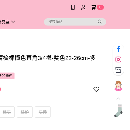
0
研究室
S精梳棉撞色直角3/4襪-雙色22-26cm-多
390免運
9
棕灰
綠粉
灰黃