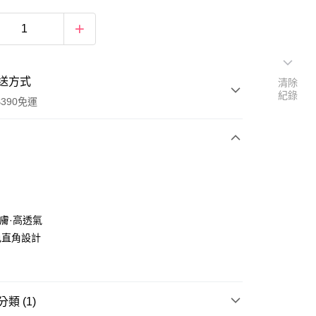
送方式
清除
紀錄
390免運
次付款
付款
親膚·高透氣
色直角設計
類 (1)