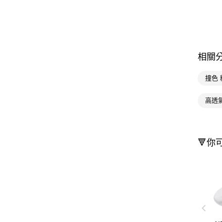
相關
撞色
高透
🔻你