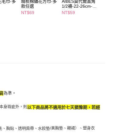
花毛巾-多
精梳棉繡花方巾-多
AIBES莫代爾直角
BVD3/4雙條直角
5，滿NT$490(含以上)免運費
款任選
1/2襪-22-26cm-多
女襪2雙入-多色任
項】
款任選
選
NT$69
NT$59
NT$138
付款
恩沛科技股份有限公司提供之「AFTEE先享後付」服務完成之
依本服務之必要範圍內提供個人資料，並將交易相關給付款項請
5，滿NT$490(含以上)免運費
讓予恩沛科技股份有限公司。
個人資料處理事宜，請瀏覽以下網址：
1取貨
ee.tw/terms/#terms3
5，滿NT$490(含以上)免運費
年的使用者請事先徵得法定代理人或監護人之同意方可使用
E先享後付」，若未經同意申辦者引起之損失，本公司不負相關責
AFTEE先享後付」時，將依據個別帳號之用戶狀況，依本公司
00，滿NT$790(含以上)免運費
核予不同之上限額度；若仍有額度不足之情形，本公司將視審查
用戶進行身份認證。
門市自取(由倉庫統一出貨)
一人註冊多個帳號或使用他人資訊註冊。若發現惡意使用之情
0，滿NT$290(含以上)免運費
科技股份有限公司將有權停止該用戶之使用額度並採取法律行
為準。
貨
本身瑕疵外，則
以下商品將不適用於七天猶豫期，若經
美胸墊、襯裙）、塑身衣
扥、胸貼、透明肩帶、水餃墊/