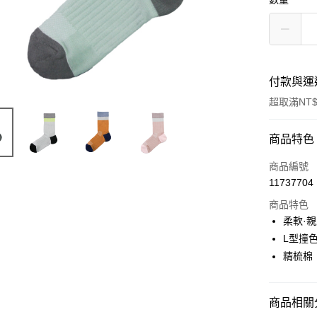
付款與運
超取滿NT$
付款方式
商品特色
POYA支付
商品編號
11737704
信用卡一
商品特色
超商取貨
柔軟·
L型撞
LINE Pay
精梳棉
Apple Pay
街口支付
商品相關分