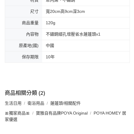
尺寸
寬20cm高9cm深3cm
商品重量
120g
內容物
不鏽鋼細孔增壓省水蓮蓬頭x1
原產地(國)
中國
保存期限
10年
商品相關分類 (2)
生活日用
衛浴用品
蓮蓬頭/相關配件
🎀獨家商品🎀
寶雅自有品牌POYA Original
POYA HOMEY 居
家優選