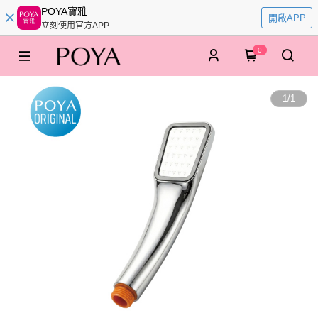
POYA寶雅
開啟APP
立刻使用官方APP
0
1
/
1