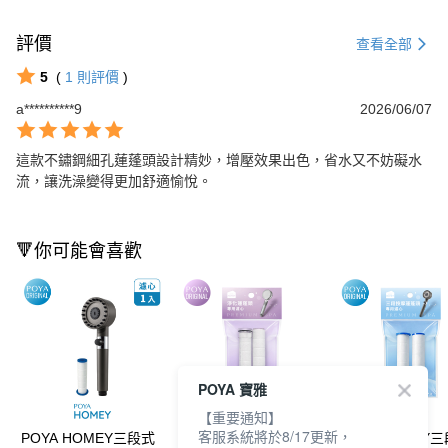
評價
查看全部
5
(
1
則評價
)
a**********9
2026/06/07
這款不鏽鋼細孔蓮蓬頭設計精妙，增壓效果出色，省水又不妨礙水
流，讓洗澡變得更加舒適愉悅。
🔻你可能會喜歡
POYA 寶雅
【重要通知】
客服系統將於8/17更新，
POYA HOMEY三段式
POYA HOMEY淨化蓮
POYA HOMEY