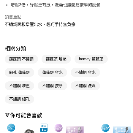
LINE Pay
增壓3倍，紓壓更有感，洗澡也能體驗按摩的感覺
Apple Pay
銷售重點
不鏽鋼面板增壓出水，輕巧手持無負擔
街口支付
悠遊付
Google Pay
相關分類
AFTEE先享後付
蓮蓬頭 不鏽鋼
蓮蓬頭 增壓
homey 蓮蓬頭
相關說明
【關於「AFTEE先享後付」】
細孔 蓮蓬頭
蓮蓬頭 省水
不鏽鋼 省水
即享券
AFTEE先享後付是「在收到商品之後才付款」的支付方式。 讓您購物簡單
便利好安心！
不鏽鋼 增壓
不鏽鋼 按摩
不鏽鋼 洗澡
１．簡單：不需註冊會員、不需綁卡、不需儲值。
運送方式
２．便利：只要手機號碼，簡訊認證，即可結帳。
３．安心：先確認商品／服務後，再付款。
不鏽鋼 細孔
全家取貨付款
每筆NT$65，滿NT$390(含以上)免運費
【「AFTEE先享後付」結帳流程】
🔻你可能會喜歡
１．於結帳方式選擇「AFTEE先享後付」後，將跳轉至「AFTEE先享後付」
付款後全家取貨
結帳頁面，進行簡訊認證並確認金額後，即可完成結帳。
２．訂單成立數日內，您將收到繳費通知簡訊。
每筆NT$65，滿NT$390(含以上)免運費
３．收到繳費通知簡訊後14天內，點擊此簡訊中的連結，可透過四大超商／