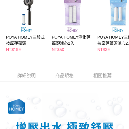
ATM／網路銀行／等多元方式進行付款，方視為交易完成。
萊爾富取貨付款
※ 請注意：結帳手續完成當下不需立刻繳費，但若您需要取消訂單，請聯絡
每筆NT$65，滿NT$490(含以上)免運費
購買商品的店家。未經商家同意取消之訂單仍視為有效，需透過AFTEE先享
後付繳納相關費用。
付款後萊爾富取貨
※ 交易是否成功請以「AFTEE先享後付 」之結帳頁面顯示為準，若有關於
是否繳費成功／繳費後需取消欲退款等相關疑問，請聯繫「AFTEE先享後付
每筆NT$65，滿NT$490(含以上)免運費
客戶支援中心」
https://netprotections.freshdesk.com/support/home
POYA HOMEY三段式
POYA HOMEY淨化蓮
POYA HOMEY
7-11取貨付款
按摩蓮蓬頭
蓬頭濾心2入
按摩蓮蓬頭濾心2
【注意事項】
NT$199
NT$50
NT$39
１．透過由恩沛科技股份有限公司提供之「AFTEE先享後付」服務完成之交
每筆NT$65，滿NT$490(含以上)免運費
易，需依本服務之必要範圍內提供個人資料，並將交易相關給付款項請求債
權轉讓予恩沛科技股份有限公司。
付款後7-11取貨
２．關於個人資料處理事宜，請瀏覽以下網址：
每筆NT$65，滿NT$490(含以上)免運費
https://aftee.tw/terms/#terms3
詳細說明
商品規格
相關推薦
３．未成年的使用者請事先徵得法定代理人或監護人之同意方可使用
宅配(本島)
「AFTEE先享後付」，若未經同意申辦者引起之損失，本公司不負相關責
任。
每筆NT$100，滿NT$790(含以上)免運費
４．使用「AFTEE先享後付」時，將依據個別帳號之用戶狀況，依本公司即
時審查核予不同之上限額度；若仍有額度不足之情形，本公司將視審查結果
付款後寶雅門市自取(由倉庫統一出貨)
請求用戶進行身份認證。
每筆NT$80，滿NT$290(含以上)免運費
５．嚴禁一人註冊多個帳號或使用他人資訊註冊。若發現惡意使用之情形，
恩沛科技股份有限公司將有權停止該用戶之使用額度並採取法律行動。