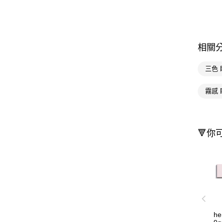
相關
三色
霧感 
🔻你
h