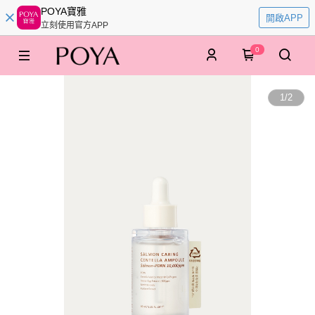
POYA寶雅
開啟APP
立刻使用官方APP
0
1
/
2