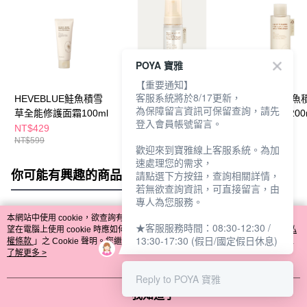
POYA 寶雅
【重要通知】
客服系統將於8/17更新，
HEVEBLUE鮭魚積雪
HEVEBLUE鮭魚積雪
HEVEBLUE鮭魚
為保障留言資訊可保留查詢，請先
草全能修護面霜100ml
草潔面泡泡200ml
草舒緩化妝水200
登入會員帳號留言。
NT$429
NT$489
NT$429
NT$599
NT$699
NT$599
歡迎來到寶雅線上客服系統。為加
速處理您的需求，
你可能有興趣的商品
全站排行
請點選下方按鈕，查詢相關詳情，
若無欲查詢資訊，可直接留言，由
專人為您服務。
本網站中使用 cookie，欲查詢有關本網站使用 cookie 方式之詳情，及若您不希
★客服服務時間：08:30-12:30 /
熱門標籤
望在電腦上使用 cookie 時應如何變更電腦的 cookie 設定，請參閱本網站「
隱私
13:30-17:30 (假日/國定假日休息)
權條款
」之 Cookie 聲明。您繼續使用本網站即表示您同意本公司得按本網站使
用條款之 Cookie 聲明使用 cookie。
了解更多 >
Reply to POYA 寶雅
我知道了