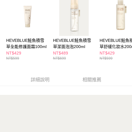
ATM／網路銀行／等多元方式進行付款，方視為交易完成。
萊爾富取貨付款
※ 請注意：結帳手續完成當下不需立刻繳費，但若您需要取消訂單，請聯絡
每筆NT$65，滿NT$490(含以上)免運費
購買商品的店家。未經商家同意取消之訂單仍視為有效，需透過AFTEE先享
後付繳納相關費用。
付款後萊爾富取貨
※ 交易是否成功請以「AFTEE先享後付 」之結帳頁面顯示為準，若有關於
是否繳費成功／繳費後需取消欲退款等相關疑問，請聯繫「AFTEE先享後付
每筆NT$65，滿NT$490(含以上)免運費
客戶支援中心」
https://netprotections.freshdesk.com/support/home
HEVEBLUE鮭魚積雪
HEVEBLUE鮭魚積雪
HEVEBLUE鮭魚
7-11取貨付款
【注意事項】
草全能修護面霜100ml
草潔面泡泡200ml
草舒緩化妝水200
１．透過由恩沛科技股份有限公司提供之「AFTEE先享後付」服務完成之交
每筆NT$65，滿NT$490(含以上)免運費
NT$429
NT$489
NT$429
易，需依本服務之必要範圍內提供個人資料，並將交易相關給付款項請求債
NT$599
NT$699
NT$599
權轉讓予恩沛科技股份有限公司。
付款後7-11取貨
２．關於個人資料處理事宜，請瀏覽以下網址：
每筆NT$65，滿NT$490(含以上)免運費
https://aftee.tw/terms/#terms3
３．未成年的使用者請事先徵得法定代理人或監護人之同意方可使用
詳細說明
相關推薦
宅配(本島)
「AFTEE先享後付」，若未經同意申辦者引起之損失，本公司不負相關責
任。
每筆NT$100，滿NT$790(含以上)免運費
４．使用「AFTEE先享後付」時，將依據個別帳號之用戶狀況，依本公司即
時審查核予不同之上限額度；若仍有額度不足之情形，本公司將視審查結果
付款後寶雅門市自取(由倉庫統一出貨)
請求用戶進行身份認證。
每筆NT$80，滿NT$290(含以上)免運費
５．嚴禁一人註冊多個帳號或使用他人資訊註冊。若發現惡意使用之情形，
恩沛科技股份有限公司將有權停止該用戶之使用額度並採取法律行動。