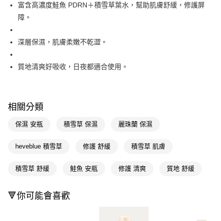
LINE Pay
富含高濃度鮭魚 PDRN＋積雪草葉水，幫助肌膚舒緩，修護屏
障。
Apple Pay
街口支付
深層保濕，肌膚柔嫩不乾澀。
悠遊付
質地清爽好吸收，日夜都適合使用。
Google Pay
AFTEE先享後付
相關說明
相關分類
【關於「AFTEE先享後付」】
即享券
保濕 安瓶
積雪草 保濕
麗珠蘭 保濕
AFTEE先享後付是「在收到商品之後才付款」的支付方式。 讓您購物簡單
便利好安心！
１．簡單：不需註冊會員、不需綁卡、不需儲值。
heveblue 積雪草
修護 舒緩
積雪草 肌膚
運送方式
２．便利：只要手機號碼，簡訊認證，即可結帳。
３．安心：先確認商品／服務後，再付款。
全家取貨付款
積雪草 舒緩
鮭魚 安瓶
修護 清爽
質地 舒緩
每筆NT$65，滿NT$390(含以上)免運費
【「AFTEE先享後付」結帳流程】
１．於結帳方式選擇「AFTEE先享後付」後，將跳轉至「AFTEE先享後付」
🔻你可能會喜歡
付款後全家取貨
結帳頁面，進行簡訊認證並確認金額後，即可完成結帳。
２．訂單成立數日內，您將收到繳費通知簡訊。
每筆NT$65，滿NT$390(含以上)免運費
３．收到繳費通知簡訊後14天內，點擊此簡訊中的連結，可透過四大超商／