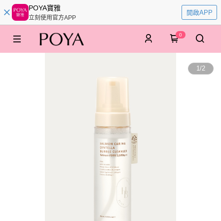
POYA寶雅
開啟APP
立刻使用官方APP
0
1
/
2