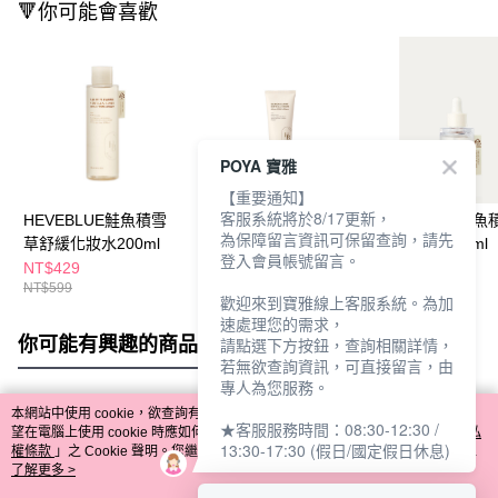
🔻你可能會喜歡
POYA 寶雅
【重要通知】
客服系統將於8/17更新，
HEVEBLUE鮭魚積雪
HEVEBLUE鮭魚積雪
HEVEBLUE鮭魚
為保障留言資訊可保留查詢，請先
草舒緩化妝水200ml
草全能修護面霜100ml
草保濕安瓶30ml
登入會員帳號留言。
NT$429
NT$429
NT$429
NT$599
NT$599
NT$599
歡迎來到寶雅線上客服系統。為加
速處理您的需求，
你可能有興趣的商品
全站排行
請點選下方按鈕，查詢相關詳情，
若無欲查詢資訊，可直接留言，由
專人為您服務。
本網站中使用 cookie，欲查詢有關本網站使用 cookie 方式之詳情，及若您不希
★客服服務時間：08:30-12:30 /
熱門標籤
望在電腦上使用 cookie 時應如何變更電腦的 cookie 設定，請參閱本網站「
隱私
13:30-17:30 (假日/國定假日休息)
權條款
」之 Cookie 聲明。您繼續使用本網站即表示您同意本公司得按本網站使
用條款之 Cookie 聲明使用 cookie。
了解更多 >