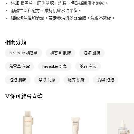
LINE Pay
添加 積雪草＋鮭魚萃取，洗臉同時舒緩肌膚不適感。
弱酸性溫和配方，維持肌膚水油平衡。
Apple Pay
細緻泡沫溫和清潔，帶走髒污與多餘油脂，洗後不緊繃。
街口支付
悠遊付
相關分類
Google Pay
heveblue 積雪草
積雪草 肌膚
泡沫 肌膚
AFTEE先享後付
相關說明
積雪草 萃取
heveblue 鮭魚
萃取 泡沫
【關於「AFTEE先享後付」】
即享券
AFTEE先享後付是「在收到商品之後才付款」的支付方式。 讓您購物簡單
泡泡 肌膚
萃取 清潔
配方 肌膚
清潔 泡泡
便利好安心！
１．簡單：不需註冊會員、不需綁卡、不需儲值。
運送方式
２．便利：只要手機號碼，簡訊認證，即可結帳。
🔻你可能會喜歡
３．安心：先確認商品／服務後，再付款。
全家取貨付款
每筆NT$65，滿NT$390(含以上)免運費
【「AFTEE先享後付」結帳流程】
１．於結帳方式選擇「AFTEE先享後付」後，將跳轉至「AFTEE先享後付」
付款後全家取貨
結帳頁面，進行簡訊認證並確認金額後，即可完成結帳。
２．訂單成立數日內，您將收到繳費通知簡訊。
每筆NT$65，滿NT$390(含以上)免運費
３．收到繳費通知簡訊後14天內，點擊此簡訊中的連結，可透過四大超商／