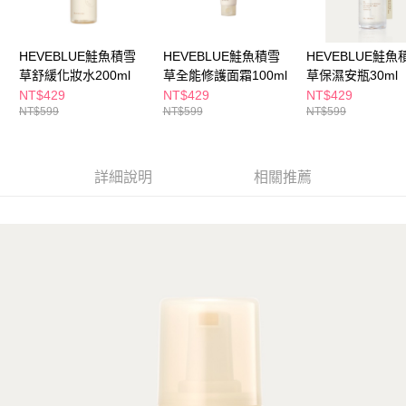
ATM／網路銀行／等多元方式進行付款，方視為交易完成。
萊爾富取貨付款
※ 請注意：結帳手續完成當下不需立刻繳費，但若您需要取消訂單，請聯絡
每筆NT$65，滿NT$490(含以上)免運費
購買商品的店家。未經商家同意取消之訂單仍視為有效，需透過AFTEE先享
後付繳納相關費用。
HEVEBLUE鮭魚積雪
HEVEBLUE鮭魚積雪
HEVEBLUE鮭魚
付款後萊爾富取貨
※ 交易是否成功請以「AFTEE先享後付 」之結帳頁面顯示為準，若有關於
草舒緩化妝水200ml
草全能修護面霜100ml
草保濕安瓶30ml
是否繳費成功／繳費後需取消欲退款等相關疑問，請聯繫「AFTEE先享後付
NT$429
NT$429
NT$429
每筆NT$65，滿NT$490(含以上)免運費
客戶支援中心」
https://netprotections.freshdesk.com/support/home
NT$599
NT$599
NT$599
7-11取貨付款
【注意事項】
１．透過由恩沛科技股份有限公司提供之「AFTEE先享後付」服務完成之交
每筆NT$65，滿NT$490(含以上)免運費
易，需依本服務之必要範圍內提供個人資料，並將交易相關給付款項請求債
詳細說明
相關推薦
權轉讓予恩沛科技股份有限公司。
付款後7-11取貨
２．關於個人資料處理事宜，請瀏覽以下網址：
每筆NT$65，滿NT$490(含以上)免運費
https://aftee.tw/terms/#terms3
３．未成年的使用者請事先徵得法定代理人或監護人之同意方可使用
宅配(本島)
「AFTEE先享後付」，若未經同意申辦者引起之損失，本公司不負相關責
任。
每筆NT$100，滿NT$790(含以上)免運費
４．使用「AFTEE先享後付」時，將依據個別帳號之用戶狀況，依本公司即
時審查核予不同之上限額度；若仍有額度不足之情形，本公司將視審查結果
付款後寶雅門市自取(由倉庫統一出貨)
請求用戶進行身份認證。
每筆NT$80，滿NT$290(含以上)免運費
５．嚴禁一人註冊多個帳號或使用他人資訊註冊。若發現惡意使用之情形，
恩沛科技股份有限公司將有權停止該用戶之使用額度並採取法律行動。