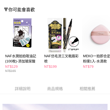
ATM／網路銀行／等多元方式進行付款，方視為交易完成。
萊爾富取貨付款
※ 請注意：結帳手續完成當下不需立刻繳費，但若您需要取消訂單，請聯絡
🔻你可能會喜歡
每筆NT$65，滿NT$490(含以上)免運費
購買商品的店家。未經商家同意取消之訂單仍視為有效，需透過AFTEE先享
後付繳納相關費用。
付款後萊爾富取貨
※ 交易是否成功請以「AFTEE先享後付 」之結帳頁面顯示為準，若有關於
是否繳費成功／繳費後需取消欲退款等相關疑問，請聯繫「AFTEE先享後付
每筆NT$65，滿NT$490(含以上)免運費
客戶支援中心」
https://netprotections.freshdesk.com/support/home
7-11取貨付款
【注意事項】
１．透過由恩沛科技股份有限公司提供之「AFTEE先享後付」服務完成之交
每筆NT$65，滿NT$490(含以上)免運費
易，需依本服務之必要範圍內提供個人資料，並將交易相關給付款項請求債
權轉讓予恩沛科技股份有限公司。
付款後7-11取貨
２．關於個人資料處理事宜，請瀏覽以下網址：
NAF水潤拍拍吸油記
NAF仿毛流三叉戟眉彩
MEKO一拍即合
每筆NT$65，滿NT$490(含以上)免運費
https://aftee.tw/terms/#terms3
(100枚)-添加玻尿酸
梳
粉撲1入-水滴款
３．未成年的使用者請事先徵得法定代理人或監護人之同意方可使用
宅配(本島)
NT$129
NT$199
NT$79
「AFTEE先享後付」，若未經同意申辦者引起之損失，本公司不負相關責
NT$165
任。
每筆NT$100，滿NT$790(含以上)免運費
４．使用「AFTEE先享後付」時，將依據個別帳號之用戶狀況，依本公司即
時審查核予不同之上限額度；若仍有額度不足之情形，本公司將視審查結果
付款後寶雅門市自取(由倉庫統一出貨)
請求用戶進行身份認證。
詳細說明
商品規格
相關推薦
每筆NT$80，滿NT$290(含以上)免運費
５．嚴禁一人註冊多個帳號或使用他人資訊註冊。若發現惡意使用之情形，
恩沛科技股份有限公司將有權停止該用戶之使用額度並採取法律行動。