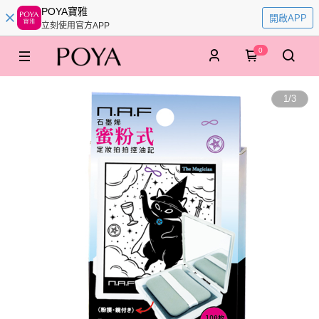
POYA寶雅
開啟APP
立刻使用官方APP
0
1
/
3