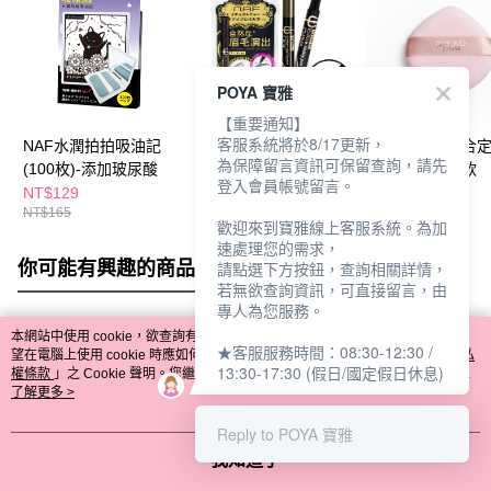
POYA 寶雅
【重要通知】
客服系統將於8/17更新，
NAF水潤拍拍吸油記
NAF仿毛流三叉戟眉彩
MEKO一拍即合
為保障留言資訊可保留查詢，請先
(100枚)-添加玻尿酸
梳
粉撲1入-水滴款
登入會員帳號留言。
NT$129
NT$199
NT$79
NT$165
歡迎來到寶雅線上客服系統。為加
速處理您的需求，
你可能有興趣的商品
全站排行
請點選下方按鈕，查詢相關詳情，
若無欲查詢資訊，可直接留言，由
專人為您服務。
本網站中使用 cookie，欲查詢有關本網站使用 cookie 方式之詳情，及若您不希
★客服服務時間：08:30-12:30 /
熱門標籤
望在電腦上使用 cookie 時應如何變更電腦的 cookie 設定，請參閱本網站「
隱私
13:30-17:30 (假日/國定假日休息)
權條款
」之 Cookie 聲明。您繼續使用本網站即表示您同意本公司得按本網站使
用條款之 Cookie 聲明使用 cookie。
了解更多 >
Reply to POYA 寶雅
我知道了