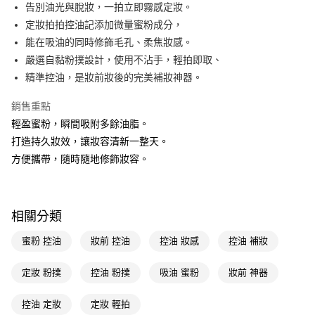
LINE Pay
告別油光與脫妝，一拍立即霧感定妝。
定妝拍拍控油記添加微量蜜粉成分，
Apple Pay
能在吸油的同時修飾毛孔、柔焦妝感。
街口支付
嚴選自黏粉撲設計，使用不沾手，輕拍即取、
精準控油，是妝前妝後的完美補妝神器。
悠遊付
銷售重點
Google Pay
輕盈蜜粉，瞬間吸附多餘油脂。
AFTEE先享後付
打造持久妝效，讓妝容清新一整天。
相關說明
方便攜帶，隨時隨地修飾妝容。
【關於「AFTEE先享後付」】
即享券
AFTEE先享後付是「在收到商品之後才付款」的支付方式。 讓您購物簡單
便利好安心！
１．簡單：不需註冊會員、不需綁卡、不需儲值。
運送方式
相關分類
２．便利：只要手機號碼，簡訊認證，即可結帳。
３．安心：先確認商品／服務後，再付款。
全家取貨付款
蜜粉 控油
妝前 控油
控油 妝感
控油 補妝
每筆NT$65，滿NT$390(含以上)免運費
【「AFTEE先享後付」結帳流程】
１．於結帳方式選擇「AFTEE先享後付」後，將跳轉至「AFTEE先享後付」
定妝 粉撲
控油 粉撲
吸油 蜜粉
妝前 神器
付款後全家取貨
結帳頁面，進行簡訊認證並確認金額後，即可完成結帳。
２．訂單成立數日內，您將收到繳費通知簡訊。
每筆NT$65，滿NT$390(含以上)免運費
控油 定妝
定妝 輕拍
３．收到繳費通知簡訊後14天內，點擊此簡訊中的連結，可透過四大超商／