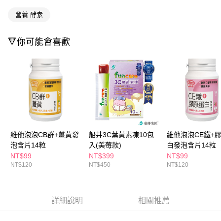
ATM／網路銀行／等多元方式進行付款，方視為交易完成。
萊爾富取貨付款
※ 請注意：結帳手續完成當下不需立刻繳費，但若您需要取消訂單，請聯絡
營養 酵素
每筆NT$65，滿NT$490(含以上)免運費
購買商品的店家。未經商家同意取消之訂單仍視為有效，需透過AFTEE先享
後付繳納相關費用。
付款後萊爾富取貨
※ 交易是否成功請以「AFTEE先享後付 」之結帳頁面顯示為準，若有關於
🔻你可能會喜歡
是否繳費成功／繳費後需取消欲退款等相關疑問，請聯繫「AFTEE先享後付
每筆NT$65，滿NT$490(含以上)免運費
客戶支援中心」
https://netprotections.freshdesk.com/support/home
7-11取貨付款
【注意事項】
１．透過由恩沛科技股份有限公司提供之「AFTEE先享後付」服務完成之交
每筆NT$65，滿NT$490(含以上)免運費
易，需依本服務之必要範圍內提供個人資料，並將交易相關給付款項請求債
權轉讓予恩沛科技股份有限公司。
付款後7-11取貨
２．關於個人資料處理事宜，請瀏覽以下網址：
每筆NT$65，滿NT$490(含以上)免運費
https://aftee.tw/terms/#terms3
３．未成年的使用者請事先徵得法定代理人或監護人之同意方可使用
宅配(本島)
維他泡泡CB群+薑黃發
船井3C葉黃素凍10包
維他泡泡CE鐵+
「AFTEE先享後付」，若未經同意申辦者引起之損失，本公司不負相關責
泡含片14粒
入(美莓款)
白發泡含片14粒
任。
每筆NT$100，滿NT$790(含以上)免運費
４．使用「AFTEE先享後付」時，將依據個別帳號之用戶狀況，依本公司即
NT$99
NT$399
NT$99
時審查核予不同之上限額度；若仍有額度不足之情形，本公司將視審查結果
付款後寶雅門市自取(由倉庫統一出貨)
NT$120
NT$450
NT$120
請求用戶進行身份認證。
每筆NT$80，滿NT$290(含以上)免運費
５．嚴禁一人註冊多個帳號或使用他人資訊註冊。若發現惡意使用之情形，
恩沛科技股份有限公司將有權停止該用戶之使用額度並採取法律行動。
詳細說明
相關推薦