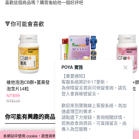
喜歡這個商品嗎？購買後給他一個好評吧
🔻你可能會喜歡
POYA 寶雅
【重要通知】
客服系統將於8/17更新，
維他泡泡CB群+薑黃發
船井3C葉黃素凍10包
維他泡泡CE鐵+
為保障留言資訊可保留查詢，請先
泡含片14粒
入(美莓款)
白發泡含片14粒
登入會員帳號留言。
NT$99
NT$399
NT$99
NT$120
NT$450
NT$120
歡迎來到寶雅線上客服系統。為加
速處理您的需求，
你可能有興趣的商品
全站排行
請點選下方按鈕，查詢相關詳情，
若無欲查詢資訊，可直接留言，由
專人為您服務。
本網站中使用 cookie，欲查詢有關本網站使用 cookie 方式之詳情，及若您不希