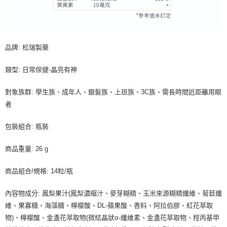
品牌: 松瑞製藥
類型: 日常保健-晶亮有神
對象族群: 學生族、成年人、銀髮族、上班族、3C族、需長時間近距離用眼
者
包裝組合: 瓶裝
商品重量: 26 g
商品組合/規格: 14粒/瓶
內容物成分: 鳳梨果汁(鳳梨濃縮汁、麥芽糊精、玉米來源糊精纖維、菊苣纖
維、果寡糖、海藻糖、檸檬酸、DL-蘋果酸、香料、阿拉伯膠、紅花萃取
物)、檸檬酸、金盞花萃取物(微結晶狀α-纖維素、金盞花萃取物、羥丙基甲