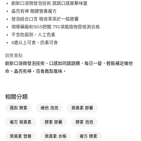
LINE Pay
創新口溶微發泡技術 跳跳口感衝擊味蕾
晶亮有神 關鍵營養複方
Apple Pay
發泡結合口含 吸收率高於一般膠囊
街口支付
領導藥廠和SGS把關 791項風險物質檢測合格
不含防腐劑、人工色素
悠遊付
4歲以上可食、奶素可食
Google Pay
銷售重點
AFTEE先享後付
創新口溶微發泡技術，口感如同跳跳糖，每日一錠，輕鬆補足維他
相關說明
命。晶亮有神，百香鳳梨風味。
【關於「AFTEE先享後付」】
即享券
AFTEE先享後付是「在收到商品之後才付款」的支付方式。 讓您購物簡單
便利好安心！
１．簡單：不需註冊會員、不需綁卡、不需儲值。
運送方式
相關分類
２．便利：只要手機號碼，簡訊認證，即可結帳。
３．安心：先確認商品／服務後，再付款。
全家取貨付款
鳳梨 酵素
維他 泡泡
葉黃素 膠囊
每筆NT$65，滿NT$390(含以上)免運費
【「AFTEE先享後付」結帳流程】
１．於結帳方式選擇「AFTEE先享後付」後，將跳轉至「AFTEE先享後付」
複方 葉黃素
酵素 膠囊
酵素 泡泡
付款後全家取貨
結帳頁面，進行簡訊認證並確認金額後，即可完成結帳。
２．訂單成立數日內，您將收到繳費通知簡訊。
每筆NT$65，滿NT$390(含以上)免運費
葉黃素 營養
葉黃素 合格
複方 酵素
３．收到繳費通知簡訊後14天內，點擊此簡訊中的連結，可透過四大超商／