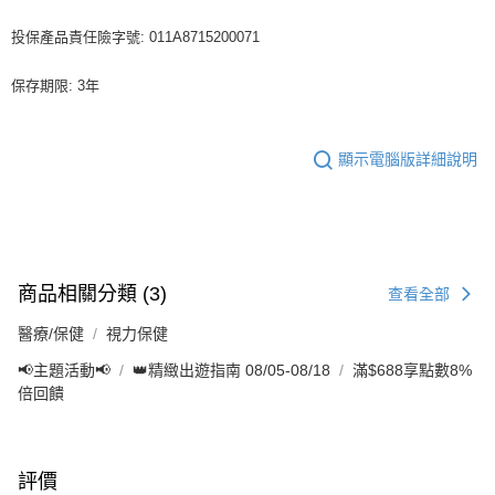
投保產品責任險字號: 011A8715200071
保存期限: 3年
顯示電腦版詳細說明
商品相關分類 (3)
查看全部
醫療/保健
視力保健
📢主題活動📢
👑精緻出遊指南 08/05-08/18
滿$688享點數8%
倍回饋
評價