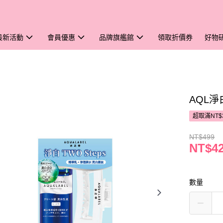
最新活動
會員優惠
品牌旗艦館
領取折價券
好物
AQL淨
超取滿NT$
NT$499
NT$4
數量