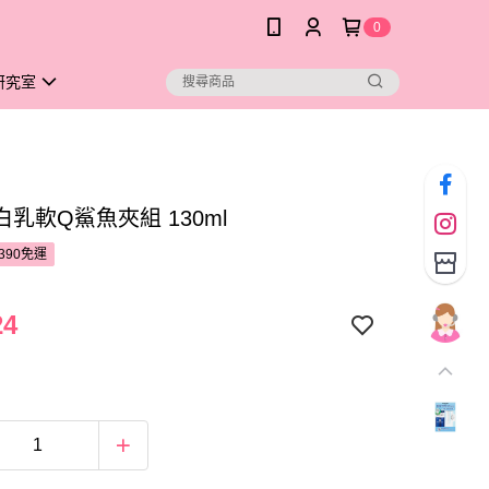
0
研究室
白乳軟Q鯊魚夾組 130ml
390免運
24