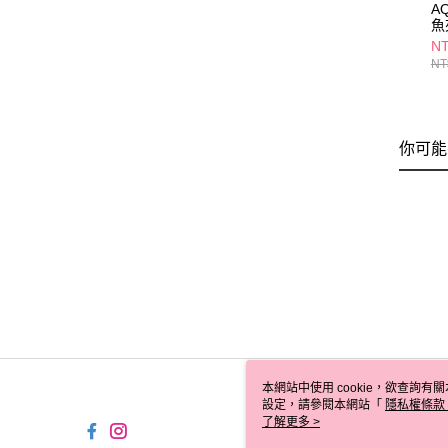
A
魚
NT
NT
你可能
本網站中使用 cookie，欲查詢有關
設定，請參閱本網站「
隱私權條款
使用 cookie。
了解更多 >