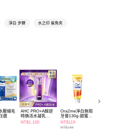
FTEE先享後付」】
先享後付是「在收到商品之後才付款」的支付方式。 讓您購物簡單
淨白 步驟
水之印 鯊魚夾
心！
：不需註冊會員、不需綁卡、不需儲值。
：只要手機號碼，簡訊認證，即可結帳。
：先確認商品／服務後，再付款。
付款
EE先享後付」結帳流程】
5，滿NT$390(含以上)免運費
方式選擇「AFTEE先享後付」後，將跳轉至「AFTEE先享後
頁面，進行簡訊認證並確認金額後，即可完成結帳。
家取貨
成立數日內，您將收到繳費通知簡訊。
費通知簡訊後14天內，點擊此簡訊中的連結，可透過四大超商
5，滿NT$390(含以上)免運費
網路銀行／等多元方式進行付款，方視為交易完成。
：結帳手續完成當下不需立刻繳費，但若您需要取消訂單，請聯
貨付款
的店家。未經商家同意取消之訂單仍視為有效，需透過AFTEE
繳納相關費用。
5，滿NT$490(含以上)免運費
否成功請以「AFTEE先享後付 」之結帳頁面顯示為準，若有關於
功／繳費後需取消欲退款等相關疑問，請聯繫「AFTEE先享後
爾富取貨
援中心」
https://netprotections.freshdesk.com/support/home
華水壓縮毛
AHC PRO+A醛逆
Ora2me淨白無瑕
水之印 全能淨白
5，滿NT$490(含以上)免運費
任選
時煥活水凝乳
牙膏130g-甜蜜檸
華水170ml (潤澤/
項】
130ml
香
極潤)
NT$1,100
NT$119
NT$299
付款
恩沛科技股份有限公司提供之「AFTEE先享後付」服務完成之
NT$148
NT$490
依本服務之必要範圍內提供個人資料，並將交易相關給付款項請
5，滿NT$490(含以上)免運費