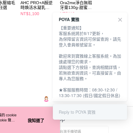
華水壓縮毛
AHC PRO+A醛逆
Ora2me淨白無瑕
水之印 全能淨白
任選
時煥活水凝乳
牙膏130g-甜蜜檸
華水170ml (潤澤/
130ml
香
極潤)
NT$1,100
NT$119
NT$299
POYA 寶雅
NT$148
NT$490
【重要通知】
客服系統將於8/17更新，
為保障留言資訊可保留查詢，請先
登入會員帳號留言。
歡迎來到寶雅線上客服系統。為加
速處理您的需求，
請點選下方按鈕，查詢相關詳情，
若無欲查詢資訊，可直接留言，由
專人為您服務。
★客服服務時間：08:30-12:30 /
13:30-17:30 (假日/國定假日休息)
Reply to POYA 寶雅
 cookie
kie 聲明
我知道了
官方APP