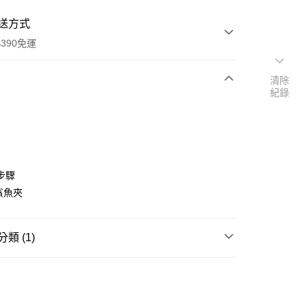
送方式
390免運
清除
紀錄
次付款
付款
步驟
鯊魚夾
類 (1)
乳液/乳霜
y
享後付