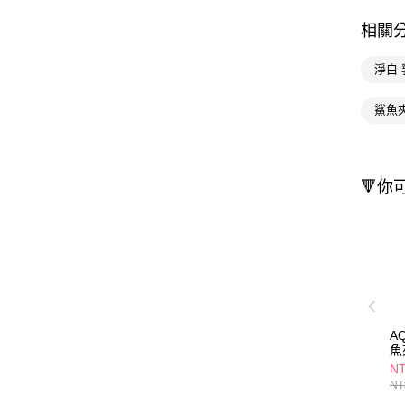
相關
淨白 
鯊魚
🔻你
A
魚
NT
NT