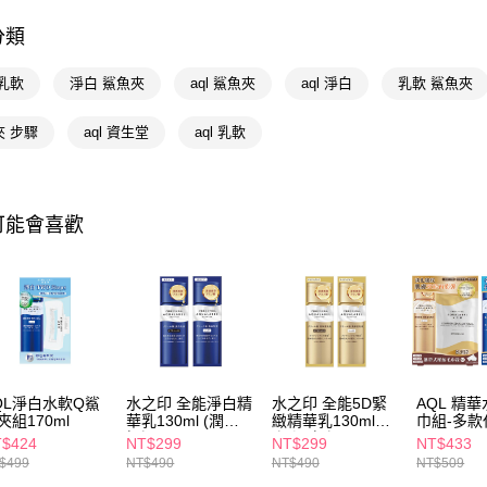
相關說明
分類
【關於「A
即享券
AFTEE
乳軟
淨白 鯊魚夾
aql 鯊魚夾
aql 淨白
乳軟 鯊魚夾
便利好安
１．簡單
２．便利
夾 步驟
aql 資生堂
aql 乳軟
運送方式
３．安心
全家取貨
【「AFT
每筆NT$6
１．於結帳
可能會喜歡
付」結帳
付款後全
２．訂單
３．收到繳
每筆NT$6
／ATM／
※ 請注意
萊爾富取
絡購買商品
先享後付
每筆NT$6
※ 交易是
是否繳費成
付款後萊
付客戶支
QL淨白水軟Q鯊
水之印 全能淨白精
水之印 全能5D緊
AQL 精
每筆NT$6
夾組170ml
華乳130ml (潤澤/
緻精華乳130ml
巾組-多款
【注意事
極潤)
(潤澤/極潤)
$424
NT$299
NT$299
NT$433
7-11取貨
１．透過由
$499
NT$490
NT$490
NT$509
交易，需
每筆NT$6