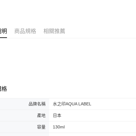
求債權轉
２．關於
付款後7-1
https://aft
每筆NT$6
３．未成
「AFTE
宅配(本島)
任。
說明
商品規格
相關推薦
４．使用「
每筆NT$1
即時審查
結果請求
付款後寶雅
５．嚴禁
每筆NT$8
形，恩沛
動。
規格
品牌名稱
水之印AQUA LABEL
產地
日本
容量
130ml