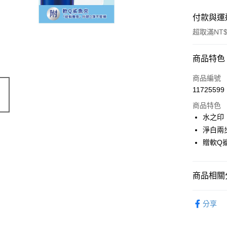
付款與運
超取滿NT$
付款方式
商品特色
POYA支付
商品編號
11725599
信用卡一
商品特色
超商取貨
水之印
淨白兩
LINE Pay
贈軟Q
Apple Pay
街口支付
商品相關分
悠遊付
臉部保養
分享
Google Pa
AFTEE先