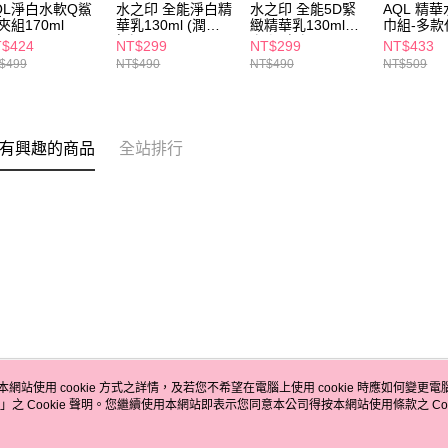
QL淨白水軟Q鯊
水之印 全能淨白精
水之印 全能5D緊
AQL 精
夾組170ml
華乳130ml (潤澤/
緻精華乳130ml
巾組-多款
極潤)
(潤澤/極潤)
$424
NT$299
NT$299
NT$433
$499
NT$490
NT$490
NT$509
有興趣的商品
全站排行
本網站使用 cookie 方式之詳情，及若您不希望在電腦上使用 cookie 時應如何變更電腦的
」之 Cookie 聲明。您繼續使用本網站即表示您同意本公司得按本網站使用條款之 Coo
關於我們
客服資訊
品牌故事
購物說明