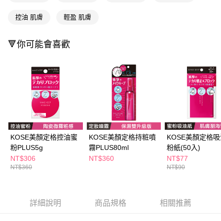
ATM／網路銀行／等多元方式進行付款，方視為交易完成。
萊爾富取貨付款
※ 請注意：結帳手續完成當下不需立刻繳費，但若您需要取消訂單，請聯絡
控油 肌膚
輕盈 肌膚
每筆NT$65，滿NT$490(含以上)免運費
購買商品的店家。未經商家同意取消之訂單仍視為有效，需透過AFTEE先享
後付繳納相關費用。
付款後萊爾富取貨
※ 交易是否成功請以「AFTEE先享後付 」之結帳頁面顯示為準，若有關於
🔻你可能會喜歡
是否繳費成功／繳費後需取消欲退款等相關疑問，請聯繫「AFTEE先享後付
每筆NT$65，滿NT$490(含以上)免運費
客戶支援中心」
https://netprotections.freshdesk.com/support/home
7-11取貨付款
【注意事項】
１．透過由恩沛科技股份有限公司提供之「AFTEE先享後付」服務完成之交
每筆NT$65，滿NT$490(含以上)免運費
易，需依本服務之必要範圍內提供個人資料，並將交易相關給付款項請求債
權轉讓予恩沛科技股份有限公司。
付款後7-11取貨
２．關於個人資料處理事宜，請瀏覽以下網址：
每筆NT$65，滿NT$490(含以上)免運費
https://aftee.tw/terms/#terms3
３．未成年的使用者請事先徵得法定代理人或監護人之同意方可使用
宅配(本島)
「AFTEE先享後付」，若未經同意申辦者引起之損失，本公司不負相關責
KOSE美顏定格控油蜜
KOSE美顏定格持粧噴
KOSE美顏定格
任。
每筆NT$100，滿NT$790(含以上)免運費
粉PLUS5g
霧PLUS80ml
粉紙(50入)
４．使用「AFTEE先享後付」時，將依據個別帳號之用戶狀況，依本公司即
NT$306
NT$360
NT$77
時審查核予不同之上限額度；若仍有額度不足之情形，本公司將視審查結果
付款後寶雅門市自取(由倉庫統一出貨)
NT$360
NT$90
請求用戶進行身份認證。
每筆NT$80，滿NT$290(含以上)免運費
５．嚴禁一人註冊多個帳號或使用他人資訊註冊。若發現惡意使用之情形，
恩沛科技股份有限公司將有權停止該用戶之使用額度並採取法律行動。
詳細說明
商品規格
相關推薦