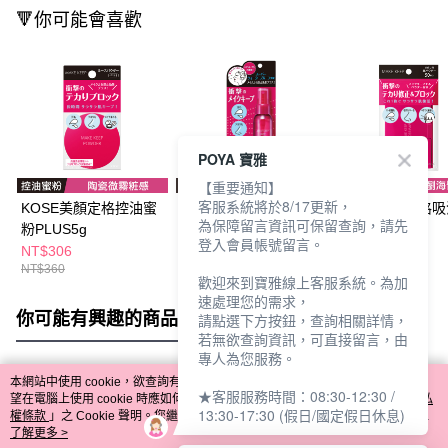
🔻你可能會喜歡
POYA 寶雅
【重要通知】
客服系統將於8/17更新，
KOSE美顏定格控油蜜
KOSE美顏定格持粧噴
KOSE美顏定格
為保障留言資訊可保留查詢，請先
粉PLUS5g
霧PLUS80ml
粉紙(50入)
登入會員帳號留言。
NT$306
NT$360
NT$77
NT$360
NT$90
歡迎來到寶雅線上客服系統。為加
速處理您的需求，
你可能有興趣的商品
全站排行
請點選下方按鈕，查詢相關詳情，
若無欲查詢資訊，可直接留言，由
專人為您服務。
本網站中使用 cookie，欲查詢有關本網站使用 cookie 方式之詳情，及若您不希
★客服服務時間：08:30-12:30 /
熱門標籤
望在電腦上使用 cookie 時應如何變更電腦的 cookie 設定，請參閱本網站「
隱私
13:30-17:30 (假日/國定假日休息)
權條款
」之 Cookie 聲明。您繼續使用本網站即表示您同意本公司得按本網站使
用條款之 Cookie 聲明使用 cookie。
了解更多 >