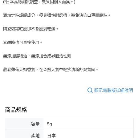
(*日本高絲測試調查，效果因個人而異。)
添加定粧護膜成分，極具彈性耐磨擦，避免沾染口罩而脫粧。
陶瓷微霧粧感卻不會感到乾燥。
素顏時也可直接使用。
無添加礦物油．無添加合成界面活性劑
散發薄荷萊姆香氣，在炎熱天氣中輕拂清新舒爽氛圍。
顯示電腦版詳細說明
商品規格
容量
5g
產地
日本