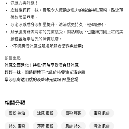
LINE Pay
涼感力再升級！
底粧後輕輕一抹，實現令人驚艷定粧力的控油持粧蜜粉，酷涼薄
Apple Pay
荷款限量登場。
街口支付
冰沁涼感成分添加量提升，清涼感更持久，輕盈服貼，
賦予肌膚舒爽清涼的完粧感受，悶熱環境下也能維持剛上粧的美
悠遊付
麗粧容及零油光的清爽肌膚。
Google Pay
(*不適應清涼感或肌膚脆弱者請避免使用)
AFTEE先享後付
銷售重點
相關說明
涼感全面進化！持粧*同時享受清爽舒涼感
【關於「AFTEE先享後付」】
輕輕一抹，悶熱環境下也能維持零油光清爽肌
即享券
AFTEE先享後付是「在收到商品之後才付款」的支付方式。 讓您購物簡單
便利好安心！
增添肌膚透明感的淡藍珠光蜜粉 限量登場
１．簡單：不需註冊會員、不需綁卡、不需儲值。
運送方式
２．便利：只要手機號碼，簡訊認證，即可結帳。
３．安心：先確認商品／服務後，再付款。
全家取貨付款
相關分類
每筆NT$65，滿NT$390(含以上)免運費
【「AFTEE先享後付」結帳流程】
１．於結帳方式選擇「AFTEE先享後付」後，將跳轉至「AFTEE先享後付」
蜜粉 控油
涼感 蜜粉
蜜粉 輕盈
蜜粉 肌膚
付款後全家取貨
結帳頁面，進行簡訊認證並確認金額後，即可完成結帳。
２．訂單成立數日內，您將收到繳費通知簡訊。
每筆NT$65，滿NT$390(含以上)免運費
３．收到繳費通知簡訊後14天內，點擊此簡訊中的連結，可透過四大超商／
持久 蜜粉
薄荷 蜜粉
肌膚 持久
清涼 肌膚