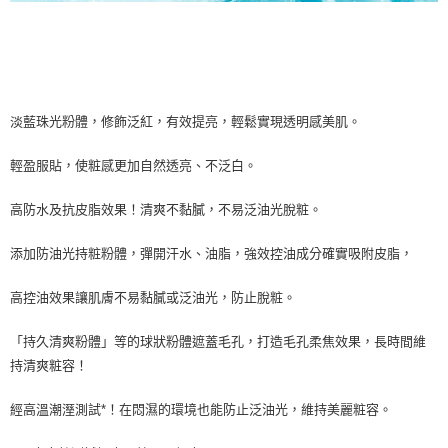
淡藍珠光粉體，修飾泛紅，有效提亮，輕鬆實現透明感美肌。
輕盈服貼，使粧感更加自然透亮、不泛白。
高防水及抗皮脂效果！清爽不黏膩，不易泛油光脫粧。
添加防油光持粧粉體，彈開汗水、油脂，強效控油成分確實吸附皮脂，
高控油效果讓肌膚不易黏膩或泛油光，防止脫粧。
「持久清爽粉體」等的球狀粉體遮蓋毛孔，打造毛孔柔焦效果，長時間維
持清爽粧容！
經高溫潮溼測試*！在悶濕的環境也能防止泛油光，維持美麗粧容。