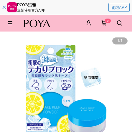
POYA寶雅
開啟APP
立刻使用官方APP
0
1
/
1