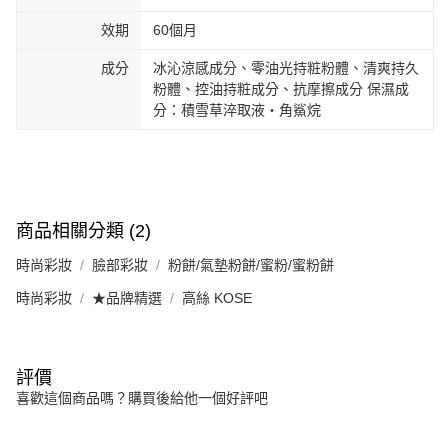
效期
60個月
成分
冰沁涼感成分、零油光持粧粉體、清爽持久
粉體、控油持粧成分、抗摩擦成分 保濕成
分：積雪草淬取液‧角鯊烷
商品相關分類 (2)
時尚彩妝
臉部彩妝
粉餅/氣墊粉餅/蜜粉/蜜粉餅
時尚彩妝
★品牌精選
高絲 KOSE
評價
喜歡這個商品嗎？購買後給他一個好評吧