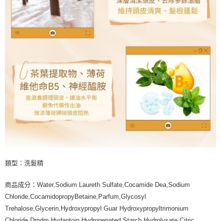
類型：洗髮精
商品成分：Water,Sodium Laureth Sulfate,Cocamide Dea,Sodium
Chloride,CocamidopropyBetaine,Parfum,Glycosyl
Trehalose,Glycerin,Hydroxypropyl Guar Hydroxypropyltrimonium
Chloride,Dmdm Hydantoin,Hydrogenated Starch Hydrolysate,Citric