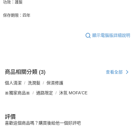
功效：護髮
保存期限：四年
顯示電腦版詳細說明
商品相關分類 (3)
查看全部
個人清潔
洗潤髮
保濕修護
🎀獨家商品🎀
通路限定
沐氛 MOFA'CE
評價
喜歡這個商品嗎？購買後給他一個好評吧