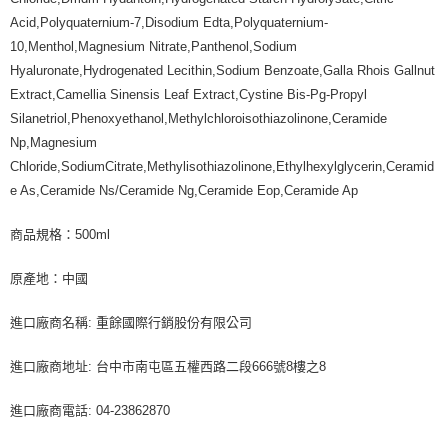
Acid,Polyquaternium-7,Disodium Edta,Polyquaternium-
10,Menthol,Magnesium Nitrate,Panthenol,Sodium
Hyaluronate,Hydrogenated Lecithin,Sodium Benzoate,Galla Rhois Gallnut
Extract,Camellia Sinensis Leaf Extract,Cystine Bis-Pg-Propyl
Silanetriol,Phenoxyethanol,Methylchloroisothiazolinone,Ceramide
Np,Magnesium
Chloride,SodiumCitrate,Methylisothiazolinone,Ethylhexylglycerin,Ceramid
e As,Ceramide Ns/Ceramide Ng,Ceramide Eop,Ceramide Ap
商品規格：500ml
原產地：中國
進口廠商名稱: 重餘國際行銷股份有限公司
進口廠商地址: 台中市南屯區五權西路二段666號8樓之8
進口廠商電話: 04-23862870