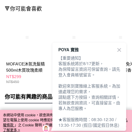
🔻你可能會喜歡
POYA 寶雅
【重要通知】
客服系統將於8/17更新，
MOFA’CE沐氛洗髮精
MOFA’CE沐氛免沖洗
MOFA’CE沐氛免
為保障留言資訊可保留查詢，請先
500ml木質玫瑰柔順
護髮50g烏木沉香
護髮50g清新茶香
登入會員帳號留言。
NT$299
NT$69
NT$69
NT$450
NT$125
NT$125
歡迎來到寶雅線上客服系統。為加
速處理您的需求，
你可能有興趣的商品
全站排行
請點選下方按鈕，查詢相關詳情，
若無欲查詢資訊，可直接留言，由
專人為您服務。
本網站中使用 cookie，欲查詢有關本網站使用 cookie 方式之詳情，及若您不希
★客服服務時間：08:30-12:30 /
熱門標籤
望在電腦上使用 cookie 時應如何變更電腦的 cookie 設定，請參閱本網站「
隱私
13:30-17:30 (假日/國定假日休息)
權條款
」之 Cookie 聲明。您繼續使用本網站即表示您同意本公司得按本網站使
用條款之 Cookie 聲明使用 cookie。
了解更多 >