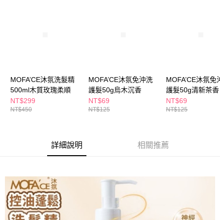
ATM／網路銀行／等多元方式進行付款，方視為交易完成。
萊爾富取貨付款
※ 請注意：結帳手續完成當下不需立刻繳費，但若您需要取消訂單，請聯絡
每筆NT$65，滿NT$490(含以上)免運費
購買商品的店家。未經商家同意取消之訂單仍視為有效，需透過AFTEE先享
後付繳納相關費用。
付款後萊爾富取貨
※ 交易是否成功請以「AFTEE先享後付 」之結帳頁面顯示為準，若有關於
是否繳費成功／繳費後需取消欲退款等相關疑問，請聯繫「AFTEE先享後付
每筆NT$65，滿NT$490(含以上)免運費
客戶支援中心」
https://netprotections.freshdesk.com/support/home
7-11取貨付款
【注意事項】
MOFA’CE沐氛洗髮精
MOFA’CE沐氛免沖洗
MOFA’CE沐氛免
１．透過由恩沛科技股份有限公司提供之「AFTEE先享後付」服務完成之交
每筆NT$65，滿NT$490(含以上)免運費
500ml木質玫瑰柔順
護髮50g烏木沉香
護髮50g清新茶香
易，需依本服務之必要範圍內提供個人資料，並將交易相關給付款項請求債
權轉讓予恩沛科技股份有限公司。
NT$299
NT$69
NT$69
付款後7-11取貨
２．關於個人資料處理事宜，請瀏覽以下網址：
NT$450
NT$125
NT$125
每筆NT$65，滿NT$490(含以上)免運費
https://aftee.tw/terms/#terms3
３．未成年的使用者請事先徵得法定代理人或監護人之同意方可使用
宅配(本島)
「AFTEE先享後付」，若未經同意申辦者引起之損失，本公司不負相關責
任。
詳細說明
相關推薦
每筆NT$100，滿NT$790(含以上)免運費
４．使用「AFTEE先享後付」時，將依據個別帳號之用戶狀況，依本公司即
時審查核予不同之上限額度；若仍有額度不足之情形，本公司將視審查結果
付款後寶雅門市自取(由倉庫統一出貨)
請求用戶進行身份認證。
每筆NT$80，滿NT$290(含以上)免運費
５．嚴禁一人註冊多個帳號或使用他人資訊註冊。若發現惡意使用之情形，
恩沛科技股份有限公司將有權停止該用戶之使用額度並採取法律行動。