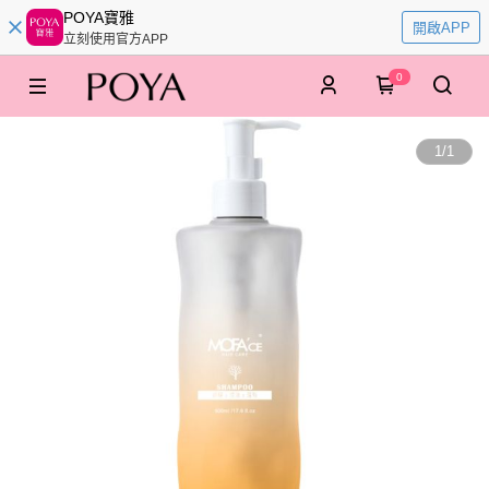
POYA寶雅
開啟APP
立刻使用官方APP
0
1
/
1