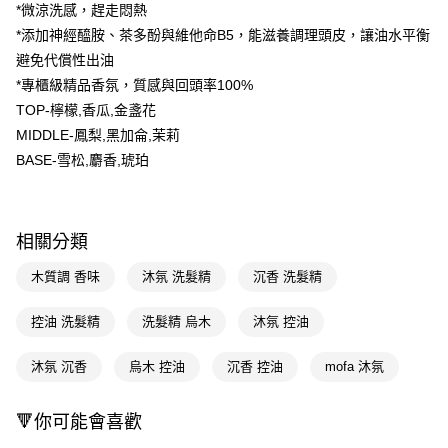
LINE Pay
*微涼洗感，趕走悶熱
*添加神經醯胺、茶多酚與維他命B5，能滋養調理頭皮，讓油水平衡
Apple Pay
避免代償性出油
街口支付
*專櫃級精品香氛，質感與回頭率100%
TOP-檸檬,香瓜,金盞花
悠遊付
MIDDLE-鳳梨,黑加侖,茉莉
Google Pay
BASE-雪松,麝香,琥珀
AFTEE先享後付
相關說明
【關於「AFTEE先享後付」】
相關分類
即享券
AFTEE先享後付是「在收到商品之後才付款」的支付方式。 讓您購物簡單
便利好安心！
木質調 香味
沐氛 洗髮精
沉香 洗髮精
１．簡單：不需註冊會員、不需綁卡、不需儲值。
運送方式
２．便利：只要手機號碼，簡訊認證，即可結帳。
控油 洗髮精
洗髮精 烏木
沐氛 控油
３．安心：先確認商品／服務後，再付款。
全家取貨付款
每筆NT$65，滿NT$390(含以上)免運費
【「AFTEE先享後付」結帳流程】
沐氛 沉香
烏木 控油
沉香 控油
mofa 沐氛
１．於結帳方式選擇「AFTEE先享後付」後，將跳轉至「AFTEE先享後付」
付款後全家取貨
結帳頁面，進行簡訊認證並確認金額後，即可完成結帳。
２．訂單成立數日內，您將收到繳費通知簡訊。
🔻你可能會喜歡
每筆NT$65，滿NT$390(含以上)免運費
３．收到繳費通知簡訊後14天內，點擊此簡訊中的連結，可透過四大超商／