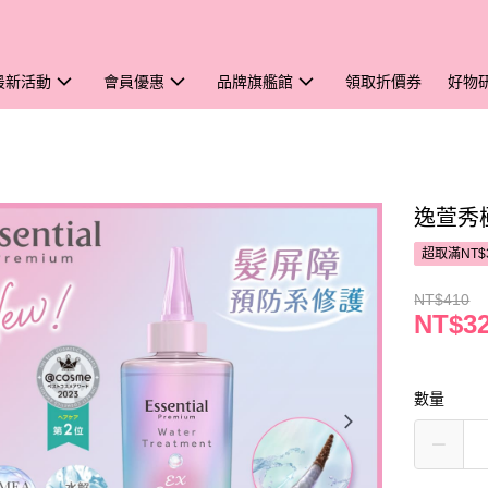
最新活動
會員優惠
品牌旗艦館
領取折價券
好物
逸萱秀
超取滿NT$
NT$410
NT$3
數量