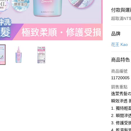
付款與運
超取滿NT$
付款方式
品牌
POYA支付
花王 Kao
信用卡一
商品特色
超商取貨
商品編號
LINE Pay
11720005
銷售重點
Apple Pay
逸萱秀髮の
街口支付
瞬效滲透 
1. 獨特
悠遊付
2. 瞬間
Google Pa
3. 修護
4. 乾濕
AFTEE先