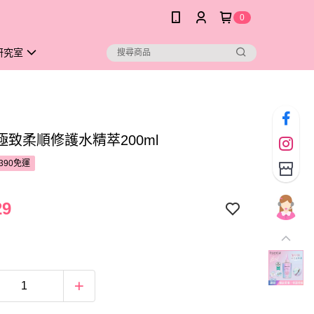
0
研究室
極致柔順修護水精萃200ml
390免運
29