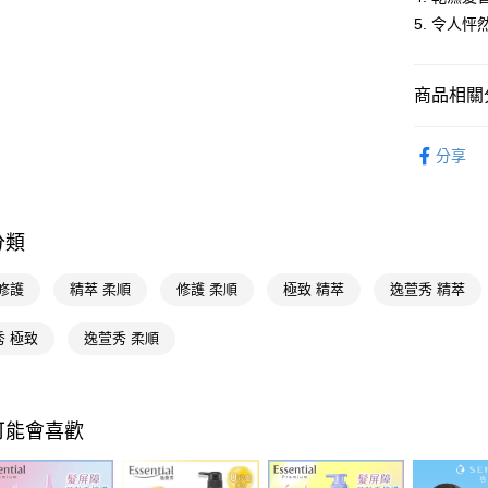
5. 令人
相關說明
【關於「A
即享券
AFTEE
便利好安
商品相關分
１．簡單
２．便利
運送方式
個人清潔
３．安心
分享
全家取貨
花王 Kao
【「AFT
每筆NT$6
１．於結帳
個人清潔
付」結帳
分類
付款後全
２．訂單
３．收到繳
每筆NT$6
／ATM／
修護
精萃 柔順
修護 柔順
極致 精萃
逸萱秀 精萃
※ 請注意
萊爾富取
絡購買商品
秀 極致
逸萱秀 柔順
先享後付
每筆NT$6
※ 交易是
是否繳費成
付款後萊
付客戶支
每筆NT$6
可能會喜歡
【注意事
7-11取貨
１．透過由
交易，需
每筆NT$6