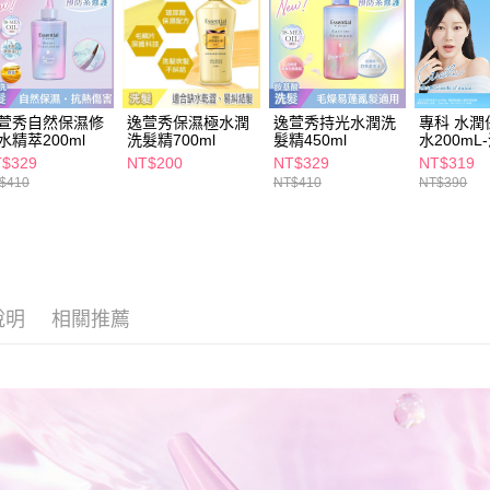
求債權轉
２．關於
付款後7-1
https://aft
每筆NT$6
３．未成
「AFTE
宅配(本島)
任。
萱秀自然保濕修
逸萱秀保濕極水潤
逸萱秀持光水潤洗
專科 水潤
４．使用「
每筆NT$1
水精萃200ml
洗髮精700ml
髮精450ml
水200mL
即時審查
$329
NT$200
NT$329
NT$319
結果請求
付款後寶雅
$410
NT$410
NT$390
５．嚴禁
每筆NT$8
形，恩沛
動。
說明
相關推薦