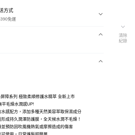
送方式
390免運
清除
紀錄
次付款
付款
屏障系列 極致柔順修護水精萃 全新上市
撫平毛燥水潤感UP!
輕盈水感配方，添加多種天然美容萃取保濕成分
滲透形成持久潤澤防護膜，全天候水潤不毛燥！
y
受損並預防因吹風機熱氣或摩擦造成的傷害
髮皆可使用，日常護髮超簡單
享後付