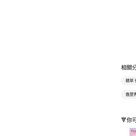
相關
精萃 
逸萱
🔻你