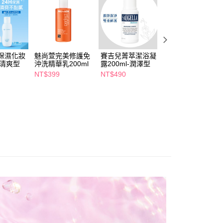
讓予恩沛科技股份有限公司。
個人資料處理事宜，請瀏覽以下網址：
1取貨
ee.tw/terms/#terms3
5，滿NT$490(含以上)免運費
年的使用者請事先徵得法定代理人或監護人之同意方可使用
E先享後付」，若未經同意申辦者引起之損失，本公司不負相關責
保濕化妝
魅尚萱完美修護免
賽吉兒菁萃潔浴凝
CeraVe適樂膚 全
AFTEE先享後付」時，將依據個別帳號之用戶狀況，依本公司
00，滿NT$790(含以上)免運費
-清爽型
沖洗精華乳200ml
露200ml-潤澤型
效極潤修護精華水
核予不同之上限額度；若仍有額度不足之情形，本公司將視審查
200ml
NT$399
NT$490
NT$467
用戶進行身份認證。
門市自取(由倉庫統一出貨)
NT$549
一人註冊多個帳號或使用他人資訊註冊。若發現惡意使用之情
0，滿NT$290(含以上)免運費
科技股份有限公司將有權停止該用戶之使用額度並採取法律行