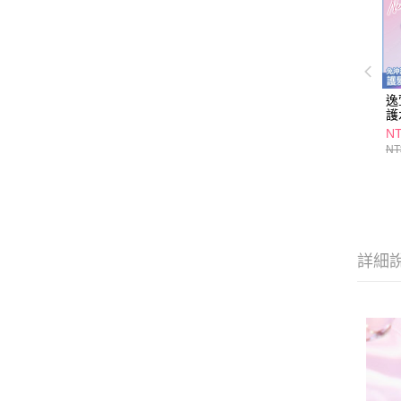
逸
護
NT
NT
詳細