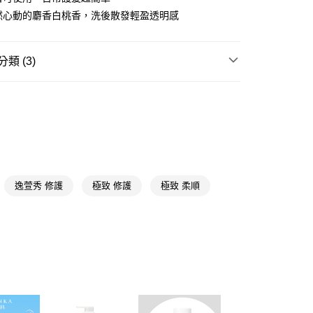
怦然心動的麝香白桃香，洗後散發輕盈透明感
FTEE先享後付」】
先享後付是「在收到商品之後才付款」的支付方式。 讓您購物簡單
心！
類 (3)
：不需註冊會員、不需綁卡、不需儲值。
：只要手機號碼，簡訊認證，即可結帳。
護髮
免沖護髮乳
：先確認商品／服務後，再付款。
付款
逸萱秀
EE先享後付」結帳流程】
5，滿NT$390(含以上)免運費
方式選擇「AFTEE先享後付」後，將跳轉至「AFTEE先享後
★品牌精選
逸萱秀 Essential
頁面，進行簡訊認證並確認金額後，即可完成結帳。
家取貨
成立數日內，您將收到繳費通知簡訊。
費通知簡訊後14天內，點擊此簡訊中的連結，可透過四大超商
5，滿NT$390(含以上)免運費
網路銀行／等多元方式進行付款，方視為交易完成。
逸萱秀 修護
極致 修護
極致 柔順
：結帳手續完成當下不需立刻繳費，但若您需要取消訂單，請聯
貨付款
的店家。未經商家同意取消之訂單仍視為有效，需透過AFTEE
繳納相關費用。
5，滿NT$490(含以上)免運費
否成功請以「AFTEE先享後付 」之結帳頁面顯示為準，若有關於
功／繳費後需取消欲退款等相關疑問，請聯繫「AFTEE先享後
爾富取貨
援中心」
https://netprotections.freshdesk.com/support/home
5，滿NT$490(含以上)免運費
項】
付款
恩沛科技股份有限公司提供之「AFTEE先享後付」服務完成之
依本服務之必要範圍內提供個人資料，並將交易相關給付款項請
5，滿NT$490(含以上)免運費