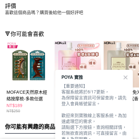
評價
喜歡這個商品嗎？購買後給他一個好評吧
🔻你可能會喜歡
POYA 寶雅
【重要通知】
客服系統將於8/17更新，
MOFA’CE天然原木經
MOFA’CE沐氛免沖洗
MOFA’CE沐氛免
為保障留言資訊可保留查詢，請先
絡按摩梳-多款任選
護髮50g木質玫瑰
護髮50g烏木沉香
登入會員帳號留言。
NT$189
NT$69
NT$69
NT$250
NT$125
NT$125
歡迎來到寶雅線上客服系統。為加
速處理您的需求，
你可能有興趣的商品
全站排行
請點選下方按鈕，查詢相關詳情，
若無欲查詢資訊，可直接留言，由
專人為您服務。