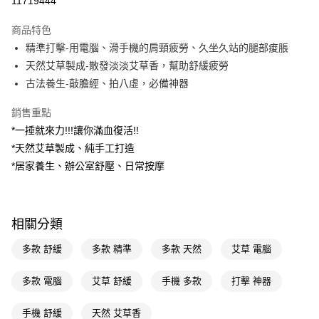
11719444
超商取貨付款
商品特色
LINE Pay
精準打擊-用電腦、滑手機的肩頸疲勞、久坐久站的腿部痠脹
天然艾草製成-散發淡淡艾草香，幫助舒緩疲勞
Apple Pay
古法養生-敲膽經、拍八虛，必備神器
街口支付
銷售重點
悠遊付
*一捶就來力!!!讓你滿血復活!!
*天然艾草製成、純手工打造
Google Pay
*居家養生、辦公室舒壓、日常按摩
AFTEE先享後付
相關說明
【關於「AFTEE先享後付」】
即享券
相關分類
AFTEE先享後付是「在收到商品之後才付款」的支付方式。 讓您購物簡單
便利好安心！
１．簡單：不需註冊會員、不需綁卡、不需儲值。
多款 舒緩
多款 精準
多款 天然
艾草 電腦
運送方式
２．便利：只要手機號碼，簡訊認證，即可結帳。
３．安心：先確認商品／服務後，再付款。
全家取貨付款
多款 電腦
艾草 舒緩
手機 多款
打擊 神器
每筆NT$65，滿NT$390(含以上)免運費
【「AFTEE先享後付」結帳流程】
１．於結帳方式選擇「AFTEE先享後付」後，將跳轉至「AFTEE先享後付」
手機 舒緩
天然 艾草香