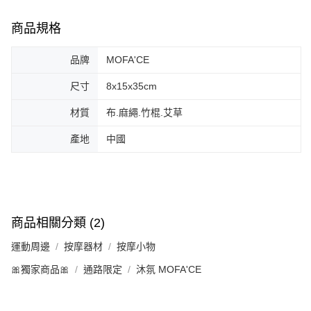
商品規格
品牌
MOFA'CE
尺寸
8x15x35cm
材質
布.麻繩.竹棍.艾草
產地
中國
商品相關分類 (2)
運動周邊
按摩器材
按摩小物
🎀獨家商品🎀
通路限定
沐氛 MOFA'CE