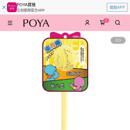
POYA寶雅
開啟APP
立刻使用官方APP
0
1
/
3