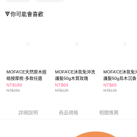
付款後全家取貨
結帳頁面，進行簡訊認證並確認金額後，即可完成結帳。
２．訂單成立數日內，您將收到繳費通知簡訊。
每筆NT$65，滿NT$390(含以上)免運費
🔻你可能會喜歡
３．收到繳費通知簡訊後14天內，點擊此簡訊中的連結，可透過四大超商／
ATM／網路銀行／等多元方式進行付款，方視為交易完成。
萊爾富取貨付款
※ 請注意：結帳手續完成當下不需立刻繳費，但若您需要取消訂單，請聯絡
每筆NT$65，滿NT$490(含以上)免運費
購買商品的店家。未經商家同意取消之訂單仍視為有效，需透過AFTEE先享
後付繳納相關費用。
付款後萊爾富取貨
※ 交易是否成功請以「AFTEE先享後付 」之結帳頁面顯示為準，若有關於
是否繳費成功／繳費後需取消欲退款等相關疑問，請聯繫「AFTEE先享後付
每筆NT$65，滿NT$490(含以上)免運費
客戶支援中心」
https://netprotections.freshdesk.com/support/home
7-11取貨付款
【注意事項】
１．透過由恩沛科技股份有限公司提供之「AFTEE先享後付」服務完成之交
每筆NT$65，滿NT$490(含以上)免運費
MOFA’CE天然原木經
MOFA’CE沐氛免沖洗
MOFA’CE沐氛免
易，需依本服務之必要範圍內提供個人資料，並將交易相關給付款項請求債
絡按摩梳-多款任選
護髮50g木質玫瑰
護髮50g烏木沉香
權轉讓予恩沛科技股份有限公司。
付款後7-11取貨
NT$189
NT$69
NT$69
２．關於個人資料處理事宜，請瀏覽以下網址：
每筆NT$65，滿NT$490(含以上)免運費
NT$250
NT$125
NT$125
https://aftee.tw/terms/#terms3
３．未成年的使用者請事先徵得法定代理人或監護人之同意方可使用
宅配(本島)
「AFTEE先享後付」，若未經同意申辦者引起之損失，本公司不負相關責
任。
每筆NT$100，滿NT$790(含以上)免運費
詳細說明
商品規格
相關推薦
４．使用「AFTEE先享後付」時，將依據個別帳號之用戶狀況，依本公司即
時審查核予不同之上限額度；若仍有額度不足之情形，本公司將視審查結果
付款後寶雅門市自取(由倉庫統一出貨)
請求用戶進行身份認證。
每筆NT$80，滿NT$290(含以上)免運費
５．嚴禁一人註冊多個帳號或使用他人資訊註冊。若發現惡意使用之情形，
恩沛科技股份有限公司將有權停止該用戶之使用額度並採取法律行動。