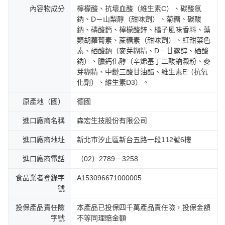
內容物成分
檸檬酸、抗壞血酸（維生素C）、碳酸氫
鈉、D－山梨醇（甜味劑）、菊糖、碳酸
鈉、磷酸鈣、檸檬酸鋅、橘子風味香料、藻
類胡蘿蔔素、蔗糖素（甜味劑）、紅甜菜色
素、硒酸鈉（麥芽糊精、D－甘露醇、硒酸
鈉）、膽鈣化醇（辛烯基丁二酸鈉澱粉、麥
芽糊精、中鏈三酸甘油酯、維生素E（抗氧
化劑）、維生素D3）。
原產地（國）
德國
進口廠商名稱
森宏生技股份有限公司
進口廠商地址
新北市汐止區新台五路一段112號6樓
進口廠商電話
（02）2789－3258
食品業者登錄字
A153096671000005
號
投保產品責任險
本產品已投保四千萬產品責任險，投保金額
字號
不等同理賠金額