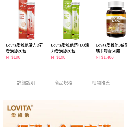
萊爾富取貨付款
※ 請注意：結帳手續完成當下不需立刻繳費，但若您需要取消訂單，請聯絡
每筆NT$65，滿NT$490(含以上)免運費
購買商品的店家。未經商家同意取消之訂單仍視為有效，需透過AFTEE先享
後付繳納相關費用。
付款後萊爾富取貨
※ 交易是否成功請以「AFTEE先享後付 」之結帳頁面顯示為準，若有關於
是否繳費成功／繳費後需取消欲退款等相關疑問，請聯繫「AFTEE先享後付
每筆NT$65，滿NT$490(含以上)免運費
客戶支援中心」
https://netprotections.freshdesk.com/support/home
7-11取貨付款
【注意事項】
１．透過由恩沛科技股份有限公司提供之「AFTEE先享後付」服務完成之交
每筆NT$65，滿NT$490(含以上)免運費
Lovita愛維他活力B群
Lovita愛維他鈣+D3活
Lovita愛維他3倍
易，需依本服務之必要範圍內提供個人資料，並將交易相關給付款項請求債
發泡錠20粒
力發泡錠20粒
瑪卡膠囊60顆
權轉讓予恩沛科技股份有限公司。
付款後7-11取貨
NT$198
NT$198
NT$1,480
２．關於個人資料處理事宜，請瀏覽以下網址：
每筆NT$65，滿NT$490(含以上)免運費
https://aftee.tw/terms/#terms3
３．未成年的使用者請事先徵得法定代理人或監護人之同意方可使用
宅配(本島)
「AFTEE先享後付」，若未經同意申辦者引起之損失，本公司不負相關責
任。
每筆NT$100，滿NT$790(含以上)免運費
詳細說明
商品規格
相關推薦
４．使用「AFTEE先享後付」時，將依據個別帳號之用戶狀況，依本公司即
時審查核予不同之上限額度；若仍有額度不足之情形，本公司將視審查結果
付款後寶雅門市自取(由倉庫統一出貨)
請求用戶進行身份認證。
每筆NT$80，滿NT$290(含以上)免運費
５．嚴禁一人註冊多個帳號或使用他人資訊註冊。若發現惡意使用之情形，
恩沛科技股份有限公司將有權停止該用戶之使用額度並採取法律行動。