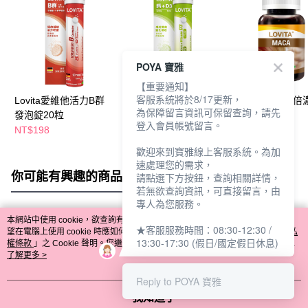
POYA 寶雅
【重要通知】
客服系統將於8/17更新，
Lovita愛維他活力B群
Lovita愛維他鈣+D3活
Lovita愛維他3倍
為保障留言資訊可保留查詢，請先
發泡錠20粒
力發泡錠20粒
瑪卡膠囊60顆
登入會員帳號留言。
NT$198
NT$198
NT$1,480
歡迎來到寶雅線上客服系統。為加
速處理您的需求，
你可能有興趣的商品
全站排行
請點選下方按鈕，查詢相關詳情，
若無欲查詢資訊，可直接留言，由
專人為您服務。
本網站中使用 cookie，欲查詢有關本網站使用 cookie 方式之詳情，及若您不希
★客服服務時間：08:30-12:30 /
熱門標籤
望在電腦上使用 cookie 時應如何變更電腦的 cookie 設定，請參閱本網站「
隱私
13:30-17:30 (假日/國定假日休息)
權條款
」之 Cookie 聲明。您繼續使用本網站即表示您同意本公司得按本網站使
用條款之 Cookie 聲明使用 cookie。
了解更多 >
Reply to POYA 寶雅
我知道了