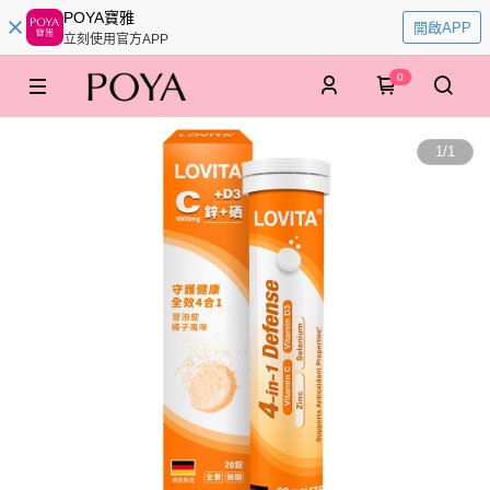
POYA寶雅
開啟APP
立刻使用官方APP
0
1
/
1