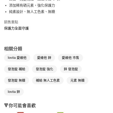
添加稀有硒元素，強化保護力
Apple Pay
純素設計、無人工色素、無糖
街口支付
銷售重點
悠遊付
保護力全面守護
Google Pay
AFTEE先享後付
相關分類
相關說明
【關於「AFTEE先享後付」】
lovita 愛維他
愛維他 鋅
愛維他 市售
即享券
AFTEE先享後付是「在收到商品之後才付款」的支付方式。 讓您購物簡單
便利好安心！
發泡錠 補給
發泡錠 強化
鋅 發泡錠
１．簡單：不需註冊會員、不需綁卡、不需儲值。
運送方式
２．便利：只要手機號碼，簡訊認證，即可結帳。
３．安心：先確認商品／服務後，再付款。
發泡錠 無糖
補給 無人工色素
元素 無糖
全家取貨付款
每筆NT$65，滿NT$390(含以上)免運費
【「AFTEE先享後付」結帳流程】
lovita 鋅
１．於結帳方式選擇「AFTEE先享後付」後，將跳轉至「AFTEE先享後付」
付款後全家取貨
結帳頁面，進行簡訊認證並確認金額後，即可完成結帳。
２．訂單成立數日內，您將收到繳費通知簡訊。
每筆NT$65，滿NT$390(含以上)免運費
🔻你可能會喜歡
３．收到繳費通知簡訊後14天內，點擊此簡訊中的連結，可透過四大超商／
ATM／網路銀行／等多元方式進行付款，方視為交易完成。