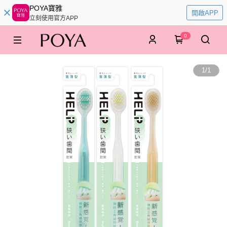
POYA寶雅
開啟APP
立刻使用官方APP
0
1
/
1