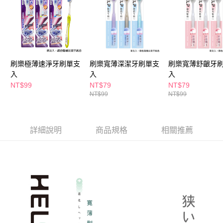
ATM／網路銀行／等多元方式進行付款，方視為交易完成。
萊爾富取貨付款
※ 請注意：結帳手續完成當下不需立刻繳費，但若您需要取消訂單，請聯絡
每筆NT$65，滿NT$490(含以上)免運費
購買商品的店家。未經商家同意取消之訂單仍視為有效，需透過AFTEE先享
後付繳納相關費用。
付款後萊爾富取貨
※ 交易是否成功請以「AFTEE先享後付 」之結帳頁面顯示為準，若有關於
是否繳費成功／繳費後需取消欲退款等相關疑問，請聯繫「AFTEE先享後付
每筆NT$65，滿NT$490(含以上)免運費
客戶支援中心」
https://netprotections.freshdesk.com/support/home
刷樂極薄速淨牙刷單支
刷樂寬薄深潔牙刷單支
刷樂寬薄舒齦牙
7-11取貨付款
入
入
入
【注意事項】
１．透過由恩沛科技股份有限公司提供之「AFTEE先享後付」服務完成之交
每筆NT$65，滿NT$490(含以上)免運費
NT$99
NT$79
NT$79
易，需依本服務之必要範圍內提供個人資料，並將交易相關給付款項請求債
NT$99
NT$99
權轉讓予恩沛科技股份有限公司。
付款後7-11取貨
２．關於個人資料處理事宜，請瀏覽以下網址：
每筆NT$65，滿NT$490(含以上)免運費
https://aftee.tw/terms/#terms3
３．未成年的使用者請事先徵得法定代理人或監護人之同意方可使用
詳細說明
商品規格
相關推薦
宅配(本島)
「AFTEE先享後付」，若未經同意申辦者引起之損失，本公司不負相關責
任。
每筆NT$100，滿NT$790(含以上)免運費
４．使用「AFTEE先享後付」時，將依據個別帳號之用戶狀況，依本公司即
時審查核予不同之上限額度；若仍有額度不足之情形，本公司將視審查結果
付款後寶雅門市自取(由倉庫統一出貨)
請求用戶進行身份認證。
每筆NT$80，滿NT$290(含以上)免運費
５．嚴禁一人註冊多個帳號或使用他人資訊註冊。若發現惡意使用之情形，
恩沛科技股份有限公司將有權停止該用戶之使用額度並採取法律行動。