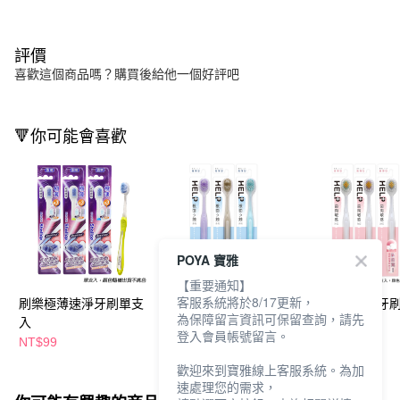
評價
喜歡這個商品嗎？購買後給他一個好評吧
🔻你可能會喜歡
POYA 寶雅
【重要通知】
客服系統將於8/17更新，
刷樂極薄速淨牙刷單支
刷樂寬薄深潔牙刷單支
刷樂寬薄舒齦牙
為保障留言資訊可保留查詢，請先
入
入
入
登入會員帳號留言。
NT$99
NT$79
NT$79
NT$99
NT$99
歡迎來到寶雅線上客服系統。為加
速處理您的需求，