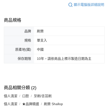
顯示電腦版詳細說明
商品規格
品牌
刷樂
規格
單支入
原產地(國)
中國
保存期限
10年，請依商品上標示製造日期為主
商品相關分類 (2)
個人清潔
口腔
牙刷/舌苔刷
個人清潔
★品牌精選
刷樂 Shallop