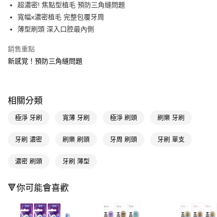
LINE Pay
超濃密! 焦點型植毛 預防三角縫問題
寬幅x濃密植毛 完整包覆牙周
Apple Pay
薄型刷頭 深入口腔最內側
街口支付
銷售重點
悠遊付
新感覚！預防三角縫問題
Google Pay
AFTEE先享後付
相關分類
相關說明
【關於「AFTEE先享後付」】
極淨 牙刷
寬薄 牙刷
極淨 刷頭
刷樂 牙刷
即享券
AFTEE先享後付是「在收到商品之後才付款」的支付方式。 讓您購物簡單
便利好安心！
牙刷 濃密
刷樂 刷頭
牙周 刷頭
牙刷 單支
１．簡單：不需註冊會員、不需綁卡、不需儲值。
運送方式
２．便利：只要手機號碼，簡訊認證，即可結帳。
３．安心：先確認商品／服務後，再付款。
濃密 刷頭
牙刷 薄型
全家取貨付款
每筆NT$65，滿NT$390(含以上)免運費
【「AFTEE先享後付」結帳流程】
１．於結帳方式選擇「AFTEE先享後付」後，將跳轉至「AFTEE先享後付」
🔻你可能會喜歡
付款後全家取貨
結帳頁面，進行簡訊認證並確認金額後，即可完成結帳。
２．訂單成立數日內，您將收到繳費通知簡訊。
每筆NT$65，滿NT$390(含以上)免運費
３．收到繳費通知簡訊後14天內，點擊此簡訊中的連結，可透過四大超商／