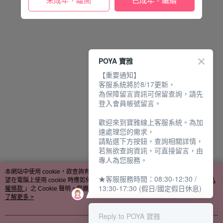
未成年，離開
已成年，繼續
POYA 寶雅
【重要通知】
客服系統將於8/17更新，
為保障留言資訊可保留查詢，請先
登入會員帳號留言。
歡迎來到寶雅線上客服系統。為加
速處理您的需求，
請點選下方按鈕，查詢相關詳情，
若無欲查詢資訊，可直接留言，由
專人為您服務。
本網站中使用 cookie，欲查詢有關本網站使用 cookie 方式之詳情，及若您不希
★客服服務時間：08:30-12:30 /
望在電腦上使用 cookie 時應如何變更電腦的 cookie 設定，請參閱本網站「
隱私
13:30-17:30 (假日/國定假日休息)
權條款
」之 Cookie 聲明。您繼續使用本網站即表示您同意本公司得按本網站使
用條款之 Cookie 聲明使用 cookie。
了解更多 >
Reply to POYA 寶雅