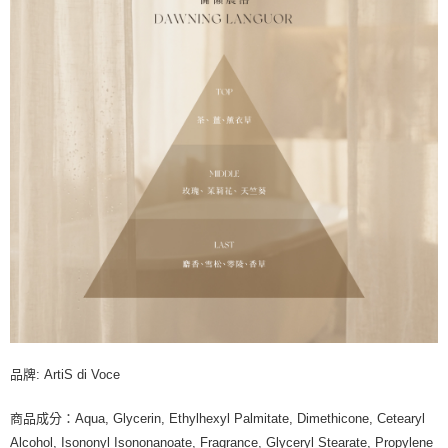
品牌: ArtiS di Voce
商品成分：Aqua, Glycerin, Ethylhexyl Palmitate, Dimethicone, Cetearyl
Alcohol, Isononyl Isononanoate, Fragrance, Glyceryl Stearate, Propylene