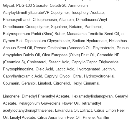
Glycol, PEG-100 Stearate, Ceteth-20, Ammonium
Acryloyldimethyltaurate/VP Copolymer, Tocopheryl Acetate,
Phenoxyethanol, Chlorphenesin, Allantoin, Dimethicone/Vinyl
Dimethicone Crosspolymer, Squalane, Betaine, Panthenol,
Butyrospermum Parkii (Shea) Butter, Macadamia Ternifolia Seed Oil, o-
Cymen-5-ol, Dipotassium Glycyrrhizate, Sodium Hyaluronate, Helianthus
Annuus Seed Oil, Persea Gratissima (Avocado) Oil, Phytosterols, Prunus
Amygdalus Dulcis Oil, Olea Europaea (Olive) Fruit Oil, Ceramide NP
(Ceramide 3), Cholesterol, Stearic Acid, Caprylic/Capric Triglyceride,
Phytosphingosine, Oleic Acid, Lactic Acid, Hydrogenated Lecithin,
Caprylhydroxamic Acid, Caprylyl Glycol, Citral, Hydroxycitronellal,
Coumarin, Geraniol, Linalool, Citronellol, Hexyl Cinnamal,
Limonene, Dimethyl Phenethyl Acetate, Hexamethylindanopyran, Geranyl
Acetate, Pelargonium Graveolens Flower Oil, Tetramethyl
acetyloctahydronaphthalenes, Lavandula Oil/Extract, Citrus Limon Peel
Oil, Linalyl Acetate, Citrus Aurantium Peel Oil, Pinene, Vanillin