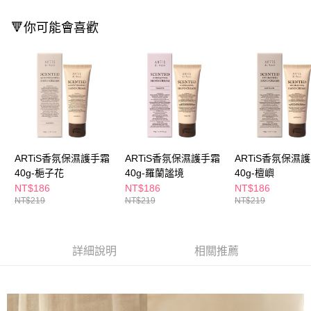
ATM／網路銀行／等多元方式進行付款，方視為交易完成。
萊爾富取貨付款
※ 請注意：結帳手續完成當下不需立刻繳費，但若您需要取消訂單，請聯絡
🔻你可能會喜歡
每筆NT$65，滿NT$490(含以上)免運費
購買商品的店家。未經商家同意取消之訂單仍視為有效，需透過AFTEE先享
後付繳納相關費用。
付款後萊爾富取貨
※ 交易是否成功請以「AFTEE先享後付 」之結帳頁面顯示為準，若有關於
是否繳費成功／繳費後需取消欲退款等相關疑問，請聯繫「AFTEE先享後付
每筆NT$65，滿NT$490(含以上)免運費
客戶支援中心」
https://netprotections.freshdesk.com/support/home
7-11取貨付款
【注意事項】
１．透過由恩沛科技股份有限公司提供之「AFTEE先享後付」服務完成之交
每筆NT$65，滿NT$490(含以上)免運費
易，需依本服務之必要範圍內提供個人資料，並將交易相關給付款項請求債
權轉讓予恩沛科技股份有限公司。
付款後7-11取貨
２．關於個人資料處理事宜，請瀏覽以下網址：
ARTiS香氛保濕護手霜
ARTiS香氛保濕護手霜
ARTiS香氛保濕
每筆NT$65，滿NT$490(含以上)免運費
https://aftee.tw/terms/#terms3
40g-梔子花
40g-羅蘭謐境
40g-檀嶼
３．未成年的使用者請事先徵得法定代理人或監護人之同意方可使用
宅配(本島)
NT$186
NT$186
NT$186
「AFTEE先享後付」，若未經同意申辦者引起之損失，本公司不負相關責
NT$219
NT$219
NT$219
任。
每筆NT$100，滿NT$790(含以上)免運費
４．使用「AFTEE先享後付」時，將依據個別帳號之用戶狀況，依本公司即
時審查核予不同之上限額度；若仍有額度不足之情形，本公司將視審查結果
付款後寶雅門市自取(由倉庫統一出貨)
請求用戶進行身份認證。
詳細說明
相關推薦
每筆NT$80，滿NT$290(含以上)免運費
５．嚴禁一人註冊多個帳號或使用他人資訊註冊。若發現惡意使用之情形，
恩沛科技股份有限公司將有權停止該用戶之使用額度並採取法律行動。