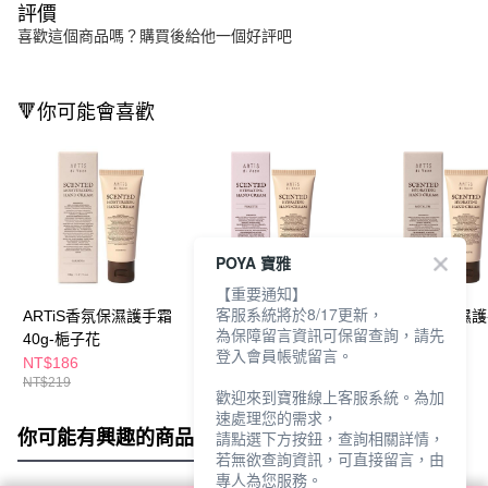
評價
喜歡這個商品嗎？購買後給他一個好評吧
🔻你可能會喜歡
POYA 寶雅
【重要通知】
客服系統將於8/17更新，
ARTiS香氛保濕護手霜
ARTiS香氛保濕護手霜
ARTiS香氛保濕
為保障留言資訊可保留查詢，請先
40g-梔子花
40g-羅蘭謐境
40g-檀嶼
登入會員帳號留言。
NT$186
NT$186
NT$186
NT$219
NT$219
NT$219
歡迎來到寶雅線上客服系統。為加
速處理您的需求，
你可能有興趣的商品
全站排行
請點選下方按鈕，查詢相關詳情，
若無欲查詢資訊，可直接留言，由
專人為您服務。