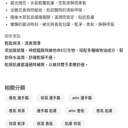
LINE Pay
晨光微亮，水氣輕覆肌膚，空氣安靜而柔軟
淡雅花香悄然綻放，如初醒時的清新呼吸，
Apple Pay
隨後木質氣息緩緩展開，溫潤而安定，貼近肌膚
街口支付
慵懶的晨浴時刻，被光與香氣包圍，乾淨、柔和，靜靜停留
悠遊付
銷售重點
輕盈保濕、清爽潤澤
Google Pay
添加玻尿酸、神經醯胺與維他命E衍生物，搭配多種植物油成分，幫
AFTEE先享後付
助保水滋潤、舒緩乾燥不適。
相關說明
乾燥肌膚建議適時補擦，以維持雙手柔嫩舒適。
【關於「AFTEE先享後付」】
即享券
AFTEE先享後付是「在收到商品之後才付款」的支付方式。 讓您購物簡單
便利好安心！
１．簡單：不需註冊會員、不需綁卡、不需儲值。
運送方式
相關分類
２．便利：只要手機號碼，簡訊認證，即可結帳。
３．安心：先確認商品／服務後，再付款。
全家取貨付款
香氛 護手霜
保濕 護手霜
artis 護手霜
每筆NT$65，滿NT$390(含以上)免運費
【「AFTEE先享後付」結帳流程】
１．於結帳方式選擇「AFTEE先享後付」後，將跳轉至「AFTEE先享後付」
香氛 保濕
護手霜 肌膚
artis 香氛
香氛 肌膚
付款後全家取貨
結帳頁面，進行簡訊認證並確認金額後，即可完成結帳。
２．訂單成立數日內，您將收到繳費通知簡訊。
每筆NT$65，滿NT$390(含以上)免運費
保濕 乾淨
保濕 香氣
肌膚 保濕
３．收到繳費通知簡訊後14天內，點擊此簡訊中的連結，可透過四大超商／