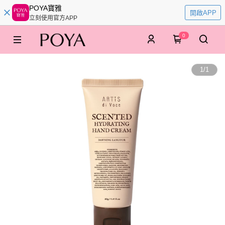
POYA寶雅
開啟APP
立刻使用官方APP
0
1
/
1