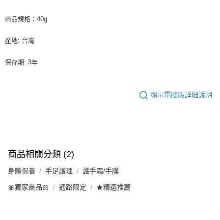
商品規格：40g
產地: 台灣
保存期: 3年
顯示電腦版詳細說明
商品相關分類 (2)
身體保養
手足護理
護手霜/手膜
🎀獨家商品🎀
通路限定
★精選推薦