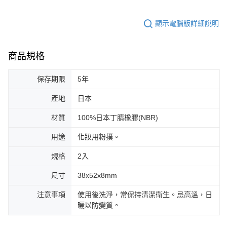
顯示電腦版詳細說明
商品規格
保存期限
5年
產地
日本
材質
100%日本丁腈橡膠(NBR)
用途
化妝用粉撲。
規格
2入
尺寸
38x52x8mm
注意事項
使用後洗淨，常保持清潔衛生。忌高溫，日
曬以防變質。