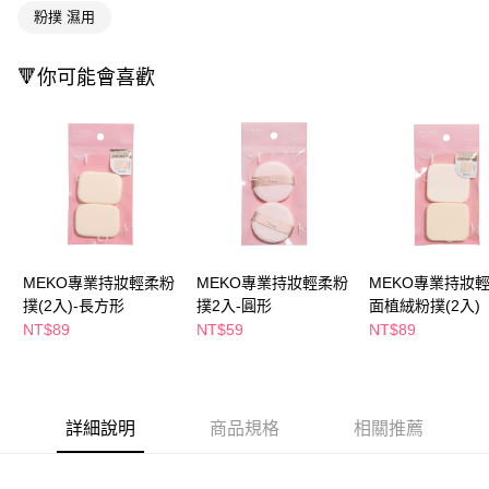
萊爾富取貨付款
※ 請注意：結帳手續完成當下不需立刻繳費，但若您需要取消訂單，請聯絡
粉撲 濕用
每筆NT$65，滿NT$490(含以上)免運費
購買商品的店家。未經商家同意取消之訂單仍視為有效，需透過AFTEE先享
後付繳納相關費用。
付款後萊爾富取貨
※ 交易是否成功請以「AFTEE先享後付 」之結帳頁面顯示為準，若有關於
🔻你可能會喜歡
是否繳費成功／繳費後需取消欲退款等相關疑問，請聯繫「AFTEE先享後付
每筆NT$65，滿NT$490(含以上)免運費
客戶支援中心」
https://netprotections.freshdesk.com/support/home
7-11取貨付款
【注意事項】
１．透過由恩沛科技股份有限公司提供之「AFTEE先享後付」服務完成之交
每筆NT$65，滿NT$490(含以上)免運費
易，需依本服務之必要範圍內提供個人資料，並將交易相關給付款項請求債
權轉讓予恩沛科技股份有限公司。
付款後7-11取貨
２．關於個人資料處理事宜，請瀏覽以下網址：
每筆NT$65，滿NT$490(含以上)免運費
https://aftee.tw/terms/#terms3
３．未成年的使用者請事先徵得法定代理人或監護人之同意方可使用
宅配(本島)
MEKO專業持妝輕柔粉
MEKO專業持妝輕柔粉
MEKO專業持妝
「AFTEE先享後付」，若未經同意申辦者引起之損失，本公司不負相關責
撲(2入)-長方形
撲2入-圓形
面植絨粉撲(2入)
任。
每筆NT$100，滿NT$790(含以上)免運費
４．使用「AFTEE先享後付」時，將依據個別帳號之用戶狀況，依本公司即
NT$89
NT$59
NT$89
時審查核予不同之上限額度；若仍有額度不足之情形，本公司將視審查結果
付款後寶雅門市自取(由倉庫統一出貨)
請求用戶進行身份認證。
每筆NT$80，滿NT$290(含以上)免運費
５．嚴禁一人註冊多個帳號或使用他人資訊註冊。若發現惡意使用之情形，
恩沛科技股份有限公司將有權停止該用戶之使用額度並採取法律行動。
詳細說明
商品規格
相關推薦