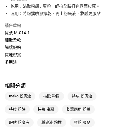
乾用：沾取粉餅 / 蜜粉，輕拍全臉打造霧面妝感。
Apple Pay
濕用：將粉撲噴濕擰乾，再上粉底液，妝感更服貼。
街口支付
銷售重點
悠遊付
貨號 M-014-1
細緻柔軟
Google Pay
觸感服貼
AFTEE先享後付
質地密實
相關說明
多用途
【關於「AFTEE先享後付」】
即享券
AFTEE先享後付是「在收到商品之後才付款」的支付方式。 讓您購物簡單
便利好安心！
１．簡單：不需註冊會員、不需綁卡、不需儲值。
運送方式
相關分類
２．便利：只要手機號碼，簡訊認證，即可結帳。
３．安心：先確認商品／服務後，再付款。
全家取貨付款
meko 粉底液
持妝 粉撲
持妝 粉底液
每筆NT$65，滿NT$390(含以上)免運費
【「AFTEE先享後付」結帳流程】
１．於結帳方式選擇「AFTEE先享後付」後，將跳轉至「AFTEE先享後付」
持妝 粉餅
持妝 蜜粉
乾濕兩用 粉撲
付款後全家取貨
結帳頁面，進行簡訊認證並確認金額後，即可完成結帳。
２．訂單成立數日內，您將收到繳費通知簡訊。
每筆NT$65，滿NT$390(含以上)免運費
服貼 粉底液
粉底液 粉撲
蜜粉 服貼
３．收到繳費通知簡訊後14天內，點擊此簡訊中的連結，可透過四大超商／
ATM／網路銀行／等多元方式進行付款，方視為交易完成。