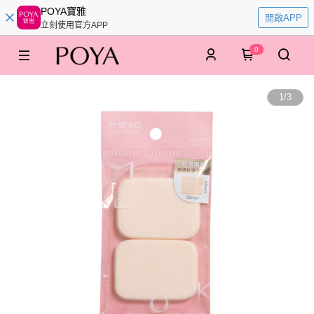
POYA寶雅
開啟APP
立刻使用官方APP
0
1
/
3