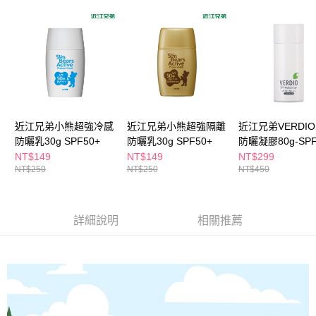
每筆NT$65，滿NT$390(含以上)免運費
３．收到繳費通知簡訊後14天內，點擊此簡訊中的連結，可透過四大超商／
ATM／網路銀行／等多元方式進行付款，方視為交易完成。
萊爾富取貨付款
※ 請注意：結帳手續完成當下不需立刻繳費，但若您需要取消訂單，請聯絡
每筆NT$65，滿NT$490(含以上)免運費
購買商品的店家。未經商家同意取消之訂單仍視為有效，需透過AFTEE先享
後付繳納相關費用。
付款後萊爾富取貨
※ 交易是否成功請以「AFTEE先享後付 」之結帳頁面顯示為準，若有關於
是否繳費成功／繳費後需取消欲退款等相關疑問，請聯繫「AFTEE先享後付
每筆NT$65，滿NT$490(含以上)免運費
客戶支援中心」
https://netprotections.freshdesk.com/support/home
7-11取貨付款
【注意事項】
近江兄弟小熊超強冷感
近江兄弟小熊超強隔離
近江兄弟VERDI
１．透過由恩沛科技股份有限公司提供之「AFTEE先享後付」服務完成之交
每筆NT$65，滿NT$490(含以上)免運費
防曬乳30g SPF50+
防曬乳30g SPF50+
防曬凝膠80g-SPF
易，需依本服務之必要範圍內提供個人資料，並將交易相關給付款項請求債
NT$149
NT$149
NT$299
權轉讓予恩沛科技股份有限公司。
付款後7-11取貨
NT$250
NT$250
NT$450
２．關於個人資料處理事宜，請瀏覽以下網址：
每筆NT$65，滿NT$490(含以上)免運費
https://aftee.tw/terms/#terms3
３．未成年的使用者請事先徵得法定代理人或監護人之同意方可使用
宅配(本島)
「AFTEE先享後付」，若未經同意申辦者引起之損失，本公司不負相關責
詳細說明
相關推薦
任。
每筆NT$100，滿NT$790(含以上)免運費
４．使用「AFTEE先享後付」時，將依據個別帳號之用戶狀況，依本公司即
時審查核予不同之上限額度；若仍有額度不足之情形，本公司將視審查結果
付款後寶雅門市自取(由倉庫統一出貨)
請求用戶進行身份認證。
每筆NT$80，滿NT$290(含以上)免運費
５．嚴禁一人註冊多個帳號或使用他人資訊註冊。若發現惡意使用之情形，
恩沛科技股份有限公司將有權停止該用戶之使用額度並採取法律行動。