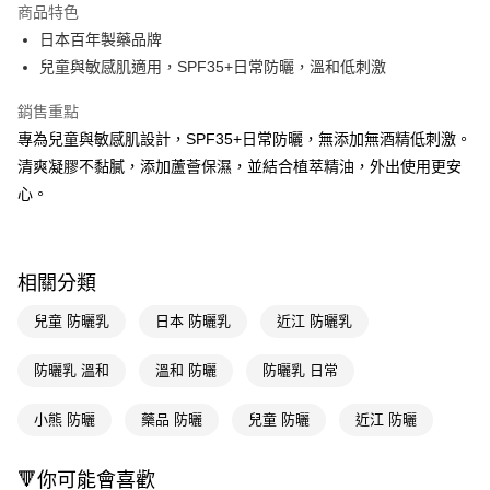
商品特色
LINE Pay
日本百年製藥品牌
兒童與敏感肌適用，SPF35+日常防曬，溫和低刺激
Apple Pay
銷售重點
街口支付
專為兒童與敏感肌設計，SPF35+日常防曬，無添加無酒精低刺激。
悠遊付
清爽凝膠不黏膩，添加蘆薈保濕，並結合植萃精油，外出使用更安
心。
Google Pay
AFTEE先享後付
相關說明
相關分類
【關於「AFTEE先享後付」】
即享券
AFTEE先享後付是「在收到商品之後才付款」的支付方式。 讓您購物簡單
兒童 防曬乳
日本 防曬乳
近江 防曬乳
便利好安心！
１．簡單：不需註冊會員、不需綁卡、不需儲值。
運送方式
２．便利：只要手機號碼，簡訊認證，即可結帳。
防曬乳 溫和
溫和 防曬
防曬乳 日常
３．安心：先確認商品／服務後，再付款。
全家取貨付款
小熊 防曬
藥品 防曬
兒童 防曬
近江 防曬
每筆NT$65，滿NT$390(含以上)免運費
【「AFTEE先享後付」結帳流程】
１．於結帳方式選擇「AFTEE先享後付」後，將跳轉至「AFTEE先享後付」
付款後全家取貨
結帳頁面，進行簡訊認證並確認金額後，即可完成結帳。
🔻你可能會喜歡
２．訂單成立數日內，您將收到繳費通知簡訊。