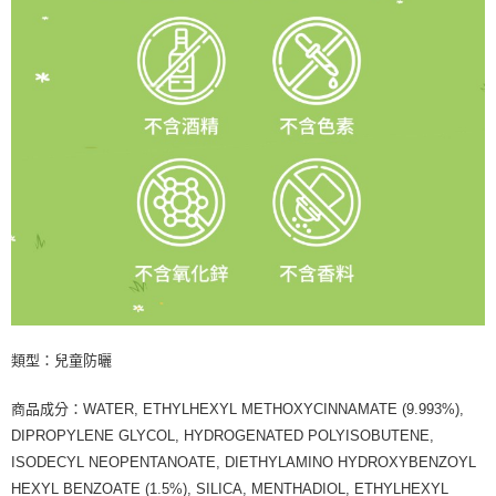
類型：兒童防曬
商品成分：WATER, ETHYLHEXYL METHOXYCINNAMATE (9.993%),
DIPROPYLENE GLYCOL, HYDROGENATED POLYISOBUTENE,
ISODECYL NEOPENTANOATE, DIETHYLAMINO HYDROXYBENZOYL
HEXYL BENZOATE (1.5%), SILICA, MENTHADIOL, ETHYLHEXYL