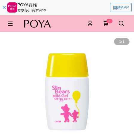
POYA寶雅
開啟APP
立刻使用官方APP
0
1
/
1