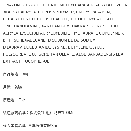
TRIAZONE (0.5%), CETETH-10, METHYLPARABEN, ACRYLATES/C10-
30 ALKYL ACRYLATE CROSSPOLYMER, PROPYLPARABEN,
EUCALYPTUS GLOBULUS LEAF OIL, TOCOPHERYL ACETATE,
TRIETHANOLAMINE, XANTHAN GUM, HAKKA YU (JIN), SODIUM
ACRYLATE/SODIUM ACRYLOYLDIMETHYL TAURATE COPOLYMER,
BHT, ISOHEXADECANE, DISODIUM EDTA, SODIUM
DILAURAMIDOGLUTAMIDE LYSINE, BUTYLENE GLYCOL,
POLYSORBATE 80, SORBITAN OLEATE, ALOE BARBADENSIS LEAF
EXTRACT, TOCOPHEROL
商品規格：30g
用途：防曬
原產地：日本
製造廠商名稱：株式会社 近江兄弟社 OMi
輸入業者名稱: 青逸股份有限公司