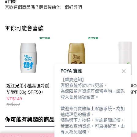
評價
喜歡這個商品嗎？購買後給他一個好評吧
🔻你可能會喜歡
POYA 寶雅
【重要通知】
客服系統將於8/17更新，
近江兄弟小熊超強冷感
近江兄弟小熊超強隔離
近江兄弟VERDI
為保障留言資訊可保留查詢，請先
防曬乳30g SPF50+
防曬乳30g SPF50+
防曬凝膠80g-SPF
登入會員帳號留言。
NT$149
NT$149
NT$299
NT$250
NT$250
NT$450
歡迎來到寶雅線上客服系統。為加
速處理您的需求，
你可能有興趣的商品
全站排行
請點選下方按鈕，查詢相關詳情，
若無欲查詢資訊，可直接留言，由
專人為您服務。