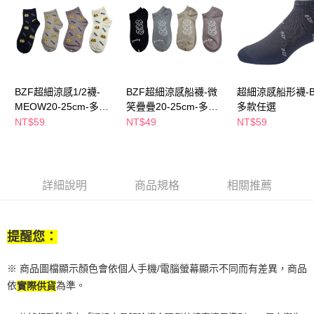
１．於結帳方式選擇「AFTEE先享後付」後，將跳轉至「AFTEE先享後付」
付款後全家取貨
結帳頁面，進行簡訊認證並確認金額後，即可完成結帳。
２．訂單成立數日內，您將收到繳費通知簡訊。
每筆NT$65，滿NT$390(含以上)免運費
３．收到繳費通知簡訊後14天內，點擊此簡訊中的連結，可透過四大超商／
ATM／網路銀行／等多元方式進行付款，方視為交易完成。
萊爾富取貨付款
※ 請注意：結帳手續完成當下不需立刻繳費，但若您需要取消訂單，請聯絡
每筆NT$65，滿NT$490(含以上)免運費
購買商品的店家。未經商家同意取消之訂單仍視為有效，需透過AFTEE先享
後付繳納相關費用。
BZF超細涼感1/2襪-
BZF超細涼感船襪-微
超細涼感船形襪-B
付款後萊爾富取貨
※ 交易是否成功請以「AFTEE先享後付 」之結帳頁面顯示為準，若有關於
MEOW20-25cm-多款
笑疊疊20-25cm-多款
多款任選
是否繳費成功／繳費後需取消欲退款等相關疑問，請聯繫「AFTEE先享後付
任選
任選
NT$59
NT$49
NT$59
每筆NT$65，滿NT$490(含以上)免運費
客戶支援中心」
https://netprotections.freshdesk.com/support/home
7-11取貨付款
【注意事項】
１．透過由恩沛科技股份有限公司提供之「AFTEE先享後付」服務完成之交
每筆NT$65，滿NT$490(含以上)免運費
易，需依本服務之必要範圍內提供個人資料，並將交易相關給付款項請求債
詳細說明
商品規格
相關推薦
權轉讓予恩沛科技股份有限公司。
付款後7-11取貨
２．關於個人資料處理事宜，請瀏覽以下網址：
每筆NT$65，滿NT$490(含以上)免運費
https://aftee.tw/terms/#terms3
３．未成年的使用者請事先徵得法定代理人或監護人之同意方可使用
提醒您：
宅配(本島)
「AFTEE先享後付」，若未經同意申辦者引起之損失，本公司不負相關責
任。
每筆NT$100，滿NT$790(含以上)免運費
４．使用「AFTEE先享後付」時，將依據個別帳號之用戶狀況，依本公司即
※ 商品圖檔顯示顏色會依個人手機/電腦螢幕顯示不同而有差異，商品
時審查核予不同之上限額度；若仍有額度不足之情形，本公司將視審查結果
付款後寶雅門市自取(由倉庫統一出貨)
依
為準。
實際供貨
請求用戶進行身份認證。
每筆NT$80，滿NT$290(含以上)免運費
５．嚴禁一人註冊多個帳號或使用他人資訊註冊。若發現惡意使用之情形，