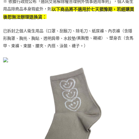
※ 依據行政院公布「通訊交易解除權合理例外情事適用準則」，個人衛生
恩沛科技股份有限公司將有權停止該用戶之使用額度並採取法律行動。
用品除商品本身瑕疵外，則
以下商品將不適用於七天猶豫期，若經購買
後恕無法辦理退換貨：
已拆封之個人衛生用品（口罩、刮鬍刀、除毛刀、紙尿褲、內衣褲（含隱
美胸墊、襯裙）、塑身衣（含馬
形胸罩、胸扥、胸貼、透明肩帶、水餃墊/
甲、束褲、束腿、腰夾、內搭、泳裝、襪子。）