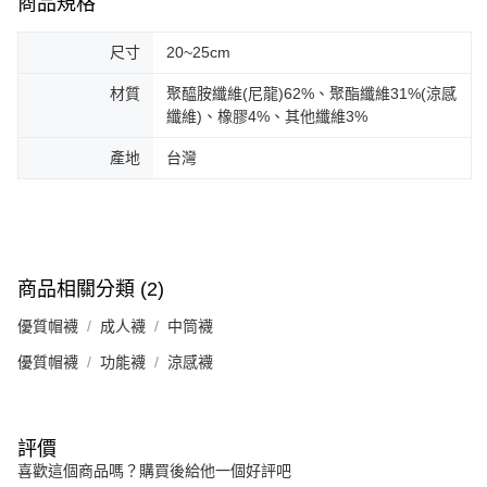
商品規格
尺寸
20~25cm
材質
聚醯胺纖維(尼龍)62%、聚酯纖維31%(涼感
纖維)、橡膠4%、其他纖維3%
產地
台灣
商品相關分類 (2)
優質帽襪
成人襪
中筒襪
優質帽襪
功能襪
涼感襪
評價
喜歡這個商品嗎？購買後給他一個好評吧