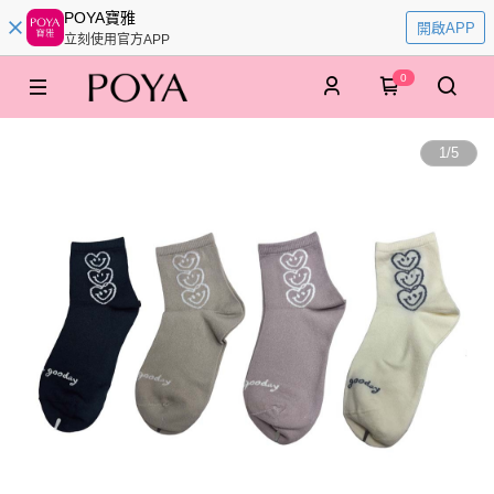
POYA寶雅
開啟APP
立刻使用官方APP
0
1
/
5