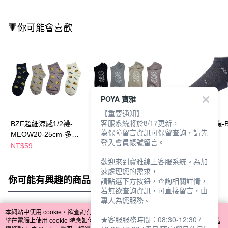
🔻你可能會喜歡
POYA 寶雅
【重要通知】
客服系統將於8/17更新，
BZF超細涼感1/2襪-
BZF超細涼感船襪-微
超細涼感船形襪-B
為保障留言資訊可保留查詢，請先
MEOW20-25cm-多款
笑疊疊20-25cm-多款
多款任選
登入會員帳號留言。
任選
任選
NT$59
NT$49
NT$59
歡迎來到寶雅線上客服系統。為加
速處理您的需求，
你可能有興趣的商品
全站排行
請點選下方按鈕，查詢相關詳情，
若無欲查詢資訊，可直接留言，由
專人為您服務。
本網站中使用 cookie，欲查詢有關本網站使用 cookie 方式之詳情，及若您不希
★客服服務時間：08:30-12:30 /
熱門標籤
望在電腦上使用 cookie 時應如何變更電腦的 cookie 設定，請參閱本網站「
隱私