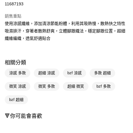
信用卡一次付款
11687193
超商取貨付款
銷售重點
LINE Pay
使用涼感纖維，添加清涼節能粉體，利用其吸熱慢，散熱快之特性
吸濕排汗，穿著者散熱舒爽，立體腳跟織法，穩定腳跟位置，超細
Apple Pay
纖維編織，透氣舒適貼合
街口支付
悠遊付
相關分類
Google Pay
涼感 多款
超細 涼感
bzf 涼感
多款 超細
AFTEE先享後付
相關說明
微笑 涼感
微笑 多款
超細 微笑
bzf 多款
【關於「AFTEE先享後付」】
即享券
AFTEE先享後付是「在收到商品之後才付款」的支付方式。 讓您購物簡單
bzf 超細
便利好安心！
１．簡單：不需註冊會員、不需綁卡、不需儲值。
運送方式
２．便利：只要手機號碼，簡訊認證，即可結帳。
🔻你可能會喜歡
３．安心：先確認商品／服務後，再付款。
全家取貨付款
每筆NT$65，滿NT$390(含以上)免運費
【「AFTEE先享後付」結帳流程】