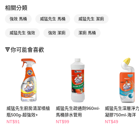
LINE Pay
相關分類
Apple Pay
強效 馬桶
威猛先生 馬桶
威猛先生 潔廁
街口支付
威猛先生 強效
強效 潔廁
潔廁 馬桶
悠遊付
Google Pay
🔻你可能會喜歡
AFTEE先享後付
相關說明
【關於「AFTEE先享後付」】
即享券
AFTEE先享後付是「在收到商品之後才付款」的支付方式。 讓您購物簡單
便利好安心！
１．簡單：不需註冊會員、不需綁卡、不需儲值。
運送方式
２．便利：只要手機號碼，簡訊認證，即可結帳。
３．安心：先確認商品／服務後，再付款。
全家取貨付款
威猛先生廚房清潔噴槍
威猛先生疏通劑960ml-
威猛先生深層淨
每筆NT$65，滿NT$390(含以上)免運費
【「AFTEE先享後付」結帳流程】
瓶500g-超強效+
馬桶排水管用
凝膠750ml-海洋
１．於結帳方式選擇「AFTEE先享後付」後，將跳轉至「AFTEE先享後付」
NT$91
NT$99
NT$49
付款後全家取貨
結帳頁面，進行簡訊認證並確認金額後，即可完成結帳。
２．訂單成立數日內，您將收到繳費通知簡訊。
每筆NT$65，滿NT$390(含以上)免運費
３．收到繳費通知簡訊後14天內，點擊此簡訊中的連結，可透過四大超商／