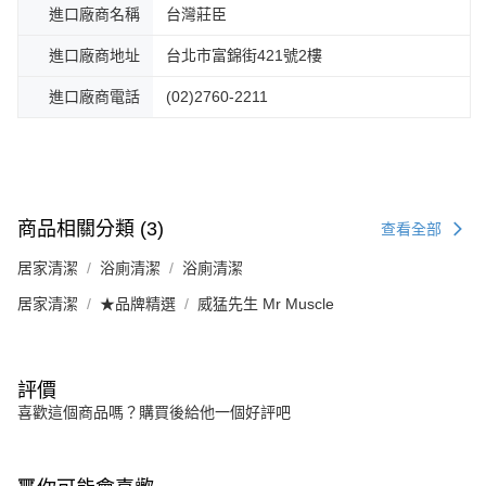
進口廠商名稱
台灣莊臣
進口廠商地址
台北市富錦街421號2樓
進口廠商電話
(02)2760-2211
商品相關分類 (3)
查看全部
居家清潔
浴廁清潔
浴廁清潔
居家清潔
★品牌精選
威猛先生 Mr Muscle
評價
喜歡這個商品嗎？購買後給他一個好評吧