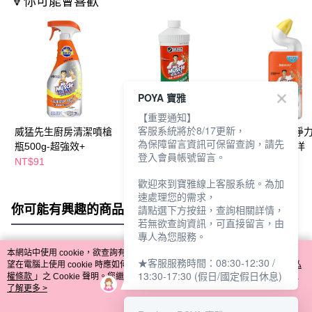
🔻你可能會喜歡
POYA 寶雅
【重要通知】
客服系統將於8/17更新，
威猛先生廚房清潔噴槍
威猛先生疏通劑960ml-
威猛先生深層淨
為保障留言資訊可保留查詢，請先
瓶500g-超強效+
馬桶排水管用
凝膠750ml-海洋
登入會員帳號留言。
NT$91
NT$99
NT$49
歡迎來到寶雅線上客服系統。為加
速處理您的需求，
你可能有興趣的商品
全站排行
請點選下方按鈕，查詢相關詳情，
若無欲查詢資訊，可直接留言，由
專人為您服務。
本網站中使用 cookie，欲查詢有關本網站使用 cookie 方式之詳情，及若您不希
★客服服務時間：08:30-12:30 /
熱門標籤
望在電腦上使用 cookie 時應如何變更電腦的 cookie 設定，請參閱本網站「
隱私
13:30-17:30 (假日/國定假日休息)
權條款
」之 Cookie 聲明。您繼續使用本網站即表示您同意本公司得按本網站使
用條款之 Cookie 聲明使用 cookie。
了解更多 >