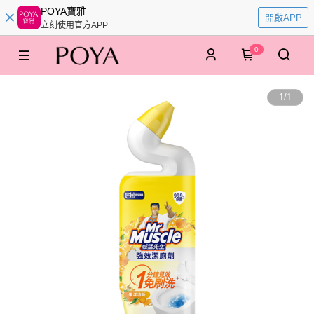
POYA寶雅
開啟APP
立刻使用官方APP
0
1
/
1