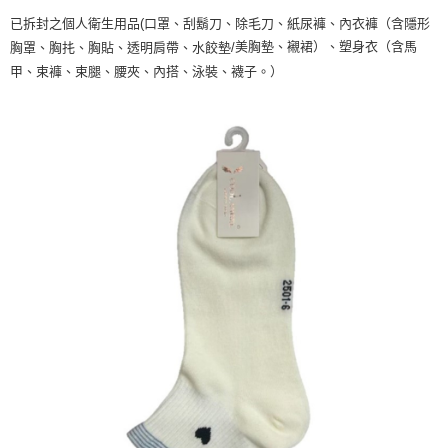
已拆封之個人衛生用品(口罩、刮鬍刀、除毛刀、紙尿褲、內衣褲（含隱形
美胸墊、襯裙）、塑身衣（含馬
胸罩、胸扥、胸貼、透明肩帶、水餃墊/
甲、束褲、束腿、腰夾、內搭、泳裝、襪子。）