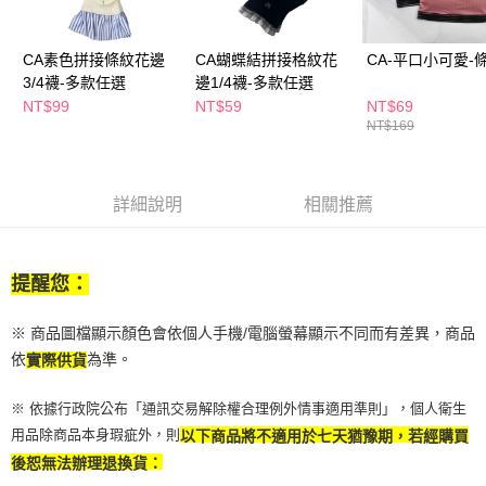
２．訂單成立數日內，您將收到繳費通知簡訊。
每筆NT$65，滿NT$390(含以上)免運費
３．收到繳費通知簡訊後14天內，點擊此簡訊中的連結，可透過四大超商／
ATM／網路銀行／等多元方式進行付款，方視為交易完成。
CA素色拼接條紋花邊
CA蝴蝶結拼接格紋花
CA-平口小可愛-條
萊爾富取貨付款
※ 請注意：結帳手續完成當下不需立刻繳費，但若您需要取消訂單，請聯絡
3/4襪-多款任選
邊1/4襪-多款任選
每筆NT$65，滿NT$490(含以上)免運費
購買商品的店家。未經商家同意取消之訂單仍視為有效，需透過AFTEE先享
NT$99
NT$59
NT$69
後付繳納相關費用。
NT$169
付款後萊爾富取貨
※ 交易是否成功請以「AFTEE先享後付 」之結帳頁面顯示為準，若有關於
是否繳費成功／繳費後需取消欲退款等相關疑問，請聯繫「AFTEE先享後付
每筆NT$65，滿NT$490(含以上)免運費
客戶支援中心」
https://netprotections.freshdesk.com/support/home
7-11取貨付款
詳細說明
相關推薦
【注意事項】
１．透過由恩沛科技股份有限公司提供之「AFTEE先享後付」服務完成之交
每筆NT$65，滿NT$490(含以上)免運費
易，需依本服務之必要範圍內提供個人資料，並將交易相關給付款項請求債
權轉讓予恩沛科技股份有限公司。
付款後7-11取貨
提醒您：
２．關於個人資料處理事宜，請瀏覽以下網址：
每筆NT$65，滿NT$490(含以上)免運費
https://aftee.tw/terms/#terms3
３．未成年的使用者請事先徵得法定代理人或監護人之同意方可使用
※ 商品圖檔顯示顏色會依個人手機/電腦螢幕顯示不同而有差異，商品
宅配(本島)
「AFTEE先享後付」，若未經同意申辦者引起之損失，本公司不負相關責
依
為準。
實際供貨
任。
每筆NT$100，滿NT$790(含以上)免運費
４．使用「AFTEE先享後付」時，將依據個別帳號之用戶狀況，依本公司即
時審查核予不同之上限額度；若仍有額度不足之情形，本公司將視審查結果
※ 依據行政院公布「通訊交易解除權合理例外情事適用準則」，個人衛生
付款後寶雅門市自取(由倉庫統一出貨)
請求用戶進行身份認證。
用品除商品本身瑕疵外，則
以下商品將不適用於七天猶豫期，若經購買
每筆NT$80，滿NT$290(含以上)免運費
５．嚴禁一人註冊多個帳號或使用他人資訊註冊。若發現惡意使用之情形，
後恕無法辦理退換貨：
恩沛科技股份有限公司將有權停止該用戶之使用額度並採取法律行動。