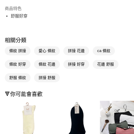
超商取貨付款
商品特色
LINE Pay
舒服好穿
Apple Pay
街口支付
相關分類
悠遊付
條紋 拼接
愛心 條紋
拼接 花邊
ca 條紋
Google Pay
條紋 好穿
條紋 花邊
拼接 好穿
花邊 舒服
AFTEE先享後付
相關說明
舒服 條紋
拼接 舒服
【關於「AFTEE先享後付」】
即享券
AFTEE先享後付是「在收到商品之後才付款」的支付方式。 讓您購物簡單
🔻你可能會喜歡
便利好安心！
１．簡單：不需註冊會員、不需綁卡、不需儲值。
運送方式
２．便利：只要手機號碼，簡訊認證，即可結帳。
３．安心：先確認商品／服務後，再付款。
全家取貨付款
每筆NT$65，滿NT$390(含以上)免運費
【「AFTEE先享後付」結帳流程】
１．於結帳方式選擇「AFTEE先享後付」後，將跳轉至「AFTEE先享後付」
付款後全家取貨
結帳頁面，進行簡訊認證並確認金額後，即可完成結帳。