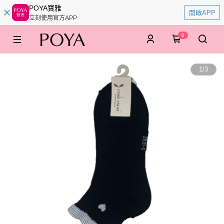
POYA寶雅
開啟APP
立刻使用官方APP
0
1
/
3