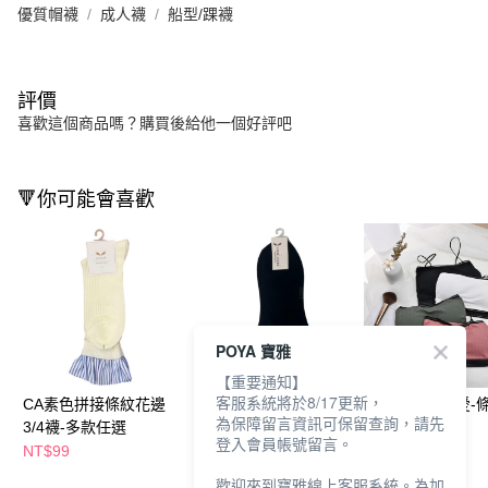
優質帽襪
成人襪
船型/踝襪
評價
喜歡這個商品嗎？購買後給他一個好評吧
🔻你可能會喜歡
POYA 寶雅
【重要通知】
客服系統將於8/17更新，
CA素色拼接條紋花邊
CA蝴蝶結拼接格紋花
CA-平口小可愛-條
為保障留言資訊可保留查詢，請先
3/4襪-多款任選
邊1/4襪-多款任選
登入會員帳號留言。
NT$99
NT$59
NT$69
NT$169
歡迎來到寶雅線上客服系統。為加