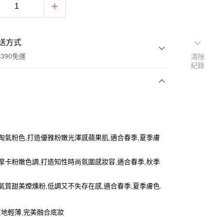
送方式
390免運
清除
紀錄
次付款
付款
愛淘氣粉色,打造優雅粉嫩光澤感蘋果肌,適合春季,夏季膚
調摩卡粉嫩色調,打造知性時尚氛圍感妝容,適合春季,秋季
穩氣質甜美煙燻粉,低調又不失存在感,適合春季,夏季膚色.
地輕薄,完美融合底妝