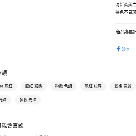
Google Pa
清新柔美血
持色不易斑
AFTEE先
相關說明
【關於「A
商品相關分
即享券
AFTEE
便利好安
時尚彩妝
１．簡單
分享
２．便利
運送方式
３．安心
全家取貨
【「AFT
分類
每筆NT$6
１．於結帳
付」結帳
付款後全
２．訂單
efee 腮紅
腮紅 粉嫩
粉嫩 色調
腮紅 妝容
粉嫩 氣質
３．收到繳
每筆NT$6
／ATM／
光澤
多款 光澤
※ 請注意
萊爾富取
絡購買商品
先享後付
每筆NT$6
※ 交易是
是否繳費成
付款後萊
可能會喜歡
付客戶支
每筆NT$6