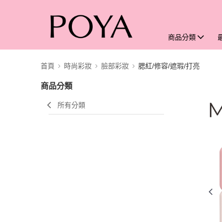
商品分類
首頁
時尚彩妝
臉部彩妝
腮紅/修容/遮瑕/打亮
商品分類
所有分類