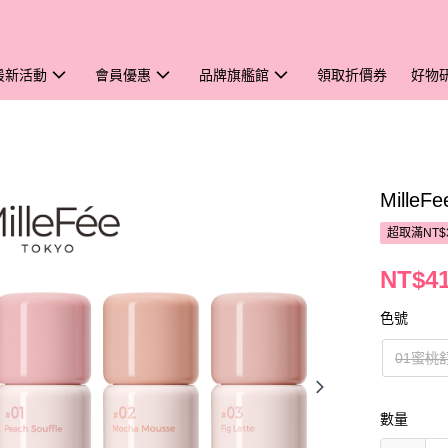
最新活動
會員優惠
品牌旗艦館
領取折價券
好物
Mill
超取滿NT$
NT$4
色號
01蜜桃
數量