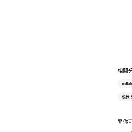
相關
mill
優雅 
🔻你