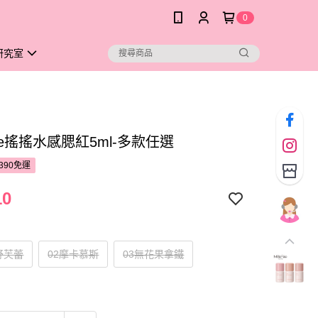
0
研究室
eFee搖搖水感腮紅5ml-多款任選
390免運
10
舒芙蕾
02摩卡慕斯
03無花果拿鐵