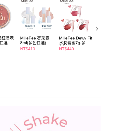
項】
付款
恩沛科技股份有限公司提供之「AFTEE先享後付」服務完成之
依本服務之必要範圍內提供個人資料，並將交易相關給付款項請
5，滿NT$490(含以上)免運費
讓予恩沛科技股份有限公司。
個人資料處理事宜，請瀏覽以下網址：
1取貨
ee.tw/terms/#terms3
5，滿NT$490(含以上)免運費
年的使用者請事先徵得法定代理人或監護人之同意方可使用
霜紅潤腮
MilleFee 亮采露
MilleFee Dewy Fit
heme水光腮紅液
E先享後付」，若未經同意申辦者引起之損失，本公司不負相關責
款任選
8ml(多色任選)
水潤唇蜜7g-多款
15ml-多款任選
任選
NT$410
NT$440
NT$306
AFTEE先享後付」時，將依據個別帳號之用戶狀況，依本公司
00，滿NT$790(含以上)免運費
NT$360
核予不同之上限額度；若仍有額度不足之情形，本公司將視審查
用戶進行身份認證。
門市自取(由倉庫統一出貨)
一人註冊多個帳號或使用他人資訊註冊。若發現惡意使用之情
0，滿NT$290(含以上)免運費
科技股份有限公司將有權停止該用戶之使用額度並採取法律行