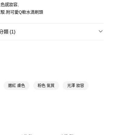
y
色感妝容,
駁.附可愛Q軟水滴刷頭
享後付
FTEE先享後付」】
類 (1)
先享後付是「在收到商品之後才付款」的支付方式。 讓您購物簡單
心！
臉部彩妝
腮紅/修容/遮瑕/打亮
：不需註冊會員、不需綁卡、不需儲值。
：只要手機號碼，簡訊認證，即可結帳。
：先確認商品／服務後，再付款。
付款
EE先享後付」結帳流程】
5，滿NT$390(含以上)免運費
方式選擇「AFTEE先享後付」後，將跳轉至「AFTEE先享後
頁面，進行簡訊認證並確認金額後，即可完成結帳。
家取貨
成立數日內，您將收到繳費通知簡訊。
腮紅 膚色
粉色 氣質
光澤 妝容
費通知簡訊後14天內，點擊此簡訊中的連結，可透過四大超商
5，滿NT$390(含以上)免運費
網路銀行／等多元方式進行付款，方視為交易完成。
：結帳手續完成當下不需立刻繳費，但若您需要取消訂單，請聯
貨付款
的店家。未經商家同意取消之訂單仍視為有效，需透過AFTEE
繳納相關費用。
5，滿NT$490(含以上)免運費
否成功請以「AFTEE先享後付 」之結帳頁面顯示為準，若有關於
功／繳費後需取消欲退款等相關疑問，請聯繫「AFTEE先享後
爾富取貨
援中心」
https://netprotections.freshdesk.com/support/home
5，滿NT$490(含以上)免運費