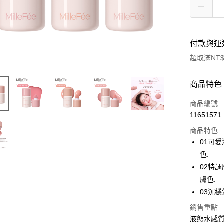
付款與運
超取滿NT$
付款方式
商品特色
POYA支付
商品編號
11651571
信用卡一
商品特色
超商取貨
01可
色.
LINE Pay
02特
Apple Pay
膚色.
03沉
街口支付
銷售重點
悠遊付
液態水感質