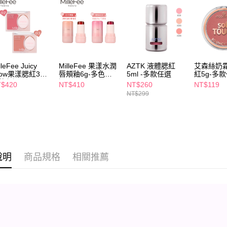
【注意事
7-11取貨
１．透過由
交易，需
每筆NT$6
求債權轉
２．關於
付款後7-1
https://aft
每筆NT$6
３．未成
lleFee Juicy
MilleFee 果漾水潤
AZTK 液體腮紅
艾森絲奶
「AFTE
low果漾腮紅3g-
唇頰釉6g-多色任
5ml -多款任選
紅5g-多
宅配(本島)
任。
款任選
選
$420
NT$410
NT$260
NT$119
４．使用「
每筆NT$1
NT$299
即時審查
結果請求
付款後寶雅
５．嚴禁
每筆NT$8
形，恩沛
動。
說明
商品規格
相關推薦