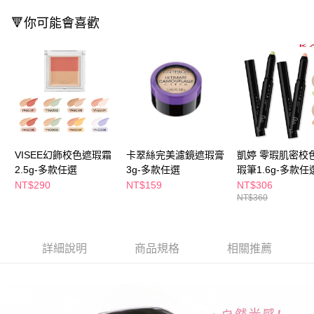
２．訂單成立數日內，您將收到繳費通知簡訊。
每筆NT$65，滿NT$390(含以上)免運費
🔻你可能會喜歡
３．收到繳費通知簡訊後14天內，點擊此簡訊中的連結，可透過四大超商／
ATM／網路銀行／等多元方式進行付款，方視為交易完成。
萊爾富取貨付款
※ 請注意：結帳手續完成當下不需立刻繳費，但若您需要取消訂單，請聯絡
每筆NT$65，滿NT$490(含以上)免運費
購買商品的店家。未經商家同意取消之訂單仍視為有效，需透過AFTEE先享
後付繳納相關費用。
付款後萊爾富取貨
※ 交易是否成功請以「AFTEE先享後付 」之結帳頁面顯示為準，若有關於
是否繳費成功／繳費後需取消欲退款等相關疑問，請聯繫「AFTEE先享後付
每筆NT$65，滿NT$490(含以上)免運費
客戶支援中心」
https://netprotections.freshdesk.com/support/home
7-11取貨付款
【注意事項】
１．透過由恩沛科技股份有限公司提供之「AFTEE先享後付」服務完成之交
每筆NT$65，滿NT$490(含以上)免運費
VISEE幻飾校色遮瑕霜
卡翠絲完美濾鏡遮瑕膏
凱婷 零瑕肌密校
易，需依本服務之必要範圍內提供個人資料，並將交易相關給付款項請求債
2.5g-多款任選
3g-多款任選
瑕筆1.6g-多款任
權轉讓予恩沛科技股份有限公司。
付款後7-11取貨
NT$290
NT$159
NT$306
２．關於個人資料處理事宜，請瀏覽以下網址：
每筆NT$65，滿NT$490(含以上)免運費
NT$360
https://aftee.tw/terms/#terms3
３．未成年的使用者請事先徵得法定代理人或監護人之同意方可使用
宅配(本島)
「AFTEE先享後付」，若未經同意申辦者引起之損失，本公司不負相關責
任。
每筆NT$100，滿NT$790(含以上)免運費
詳細說明
商品規格
相關推薦
４．使用「AFTEE先享後付」時，將依據個別帳號之用戶狀況，依本公司即
時審查核予不同之上限額度；若仍有額度不足之情形，本公司將視審查結果
付款後寶雅門市自取(由倉庫統一出貨)
請求用戶進行身份認證。
每筆NT$80，滿NT$290(含以上)免運費
５．嚴禁一人註冊多個帳號或使用他人資訊註冊。若發現惡意使用之情形，
恩沛科技股份有限公司將有權停止該用戶之使用額度並採取法律行動。