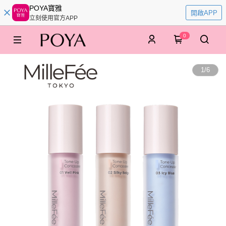
POYA寶雅
開啟APP
立刻使用官方APP
0
1
/
6