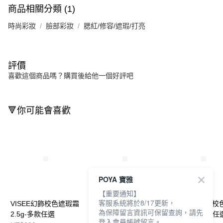
商品相關分類 (1)
時尚彩妝
臉部彩妝
腮紅/修容/遮瑕/打亮
評價
喜歡這個商品嗎？購買後給他一個好評吧
🔻你可能會喜歡
POYA 寶雅
【重要通知】
客服系統將於8/17更新，
VISEE幻飾校色遮瑕霜
卡翠絲完美濾鏡遮瑕膏
凱婷 零瑕肌密校
為保障留言資訊可保留查詢，請先
2.5g-多款任選
3g-多款任選
瑕筆1.6g-多款任
登入會員帳號留言。