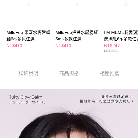
２．訂單成立數日內，您將收到繳費通知簡訊。
每筆NT$65，滿NT$390(含以上)免運費
３．收到繳費通知簡訊後14天內，點擊此簡訊中的連結，可透過四大超商／
ATM／網路銀行／等多元方式進行付款，方視為交易完成。
萊爾富取貨付款
※ 請注意：結帳手續完成當下不需立刻繳費，但若您需要取消訂單，請聯絡
每筆NT$65，滿NT$490(含以上)免運費
購買商品的店家。未經商家同意取消之訂單仍視為有效，需透過AFTEE先享
後付繳納相關費用。
MilleFee 果漾水潤唇頰
MilleFee搖搖水感腮紅
I’M MEME我愛
付款後萊爾富取貨
※ 交易是否成功請以「AFTEE先享後付 」之結帳頁面顯示為準，若有關於
釉6g-多色任選
5ml-多款任選
奶腮紅6g-多款任
是否繳費成功／繳費後需取消欲退款等相關疑問，請聯繫「AFTEE先享後付
NT$410
NT$410
NT$247
每筆NT$65，滿NT$490(含以上)免運費
客戶支援中心」
https://netprotections.freshdesk.com/support/home
NT$290
7-11取貨付款
【注意事項】
１．透過由恩沛科技股份有限公司提供之「AFTEE先享後付」服務完成之交
每筆NT$65，滿NT$490(含以上)免運費
易，需依本服務之必要範圍內提供個人資料，並將交易相關給付款項請求債
詳細說明
商品規格
相關推薦
權轉讓予恩沛科技股份有限公司。
付款後7-11取貨
２．關於個人資料處理事宜，請瀏覽以下網址：
每筆NT$65，滿NT$490(含以上)免運費
https://aftee.tw/terms/#terms3
３．未成年的使用者請事先徵得法定代理人或監護人之同意方可使用
宅配(本島)
「AFTEE先享後付」，若未經同意申辦者引起之損失，本公司不負相關責
任。
每筆NT$100，滿NT$790(含以上)免運費
４．使用「AFTEE先享後付」時，將依據個別帳號之用戶狀況，依本公司即
時審查核予不同之上限額度；若仍有額度不足之情形，本公司將視審查結果
付款後寶雅門市自取(由倉庫統一出貨)
請求用戶進行身份認證。
每筆NT$80，滿NT$290(含以上)免運費
５．嚴禁一人註冊多個帳號或使用他人資訊註冊。若發現惡意使用之情形，
恩沛科技股份有限公司將有權停止該用戶之使用額度並採取法律行動。