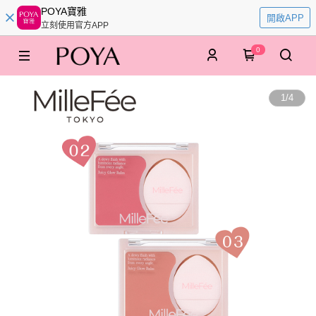
POYA寶雅
開啟APP
立刻使用官方APP
0
1
/
4