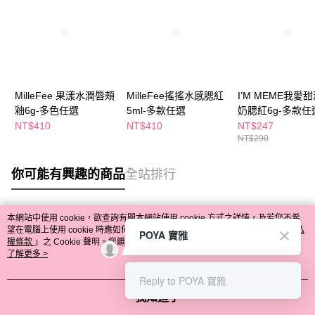
MilleFee 果漾水潤唇頰
MilleFee搖搖水感腮紅
I’M MEME我愛
釉6g-多色任選
5ml-多款任選
奶腮紅6g-多款任
NT$410
NT$410
NT$247
NT$290
你可能有興趣的商品
全站排行
本網站中使用 cookie，欲查詢有關本網站使用 cookie 方式之詳情，及若您不希
熱門標籤
望在電腦上使用 cookie 時應如何變更電腦的 cookie 設定，請參閱本網站「
隱私
POYA 寶雅
權條款
」之 Cookie 聲明。您繼續使用本網站即表示您同意本公司得按本網站使
用條款之 Cookie 聲明使用 cookie。
了解更多 >
Reply to POYA 寶雅
我知道了