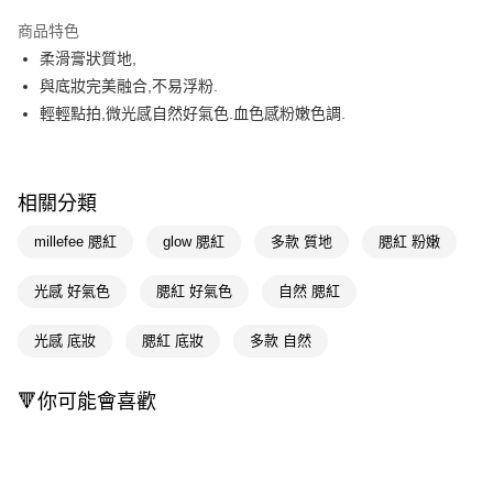
超商取貨付款
商品特色
LINE Pay
柔滑膏狀質地,
與底妝完美融合,不易浮粉.
Apple Pay
輕輕點拍,微光感自然好氣色.血色感粉嫩色調.
街口支付
悠遊付
相關分類
Google Pay
millefee 腮紅
glow 腮紅
多款 質地
腮紅 粉嫩
AFTEE先享後付
相關說明
光感 好氣色
腮紅 好氣色
自然 腮紅
【關於「AFTEE先享後付」】
即享券
AFTEE先享後付是「在收到商品之後才付款」的支付方式。 讓您購物簡單
光感 底妝
腮紅 底妝
多款 自然
便利好安心！
１．簡單：不需註冊會員、不需綁卡、不需儲值。
運送方式
２．便利：只要手機號碼，簡訊認證，即可結帳。
🔻你可能會喜歡
３．安心：先確認商品／服務後，再付款。
全家取貨付款
每筆NT$65，滿NT$390(含以上)免運費
【「AFTEE先享後付」結帳流程】
１．於結帳方式選擇「AFTEE先享後付」後，將跳轉至「AFTEE先享後付」
付款後全家取貨
結帳頁面，進行簡訊認證並確認金額後，即可完成結帳。