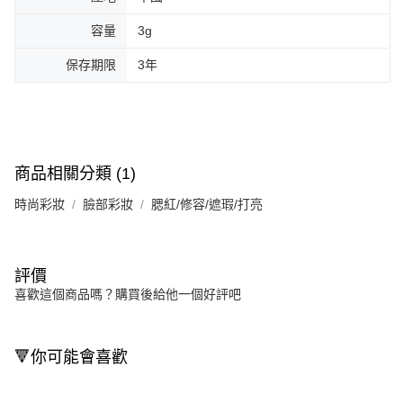
容量
3g
保存期限
3年
商品相關分類 (1)
時尚彩妝
臉部彩妝
腮紅/修容/遮瑕/打亮
評價
喜歡這個商品嗎？購買後給他一個好評吧
🔻你可能會喜歡