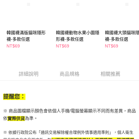
２．訂單成立數日內，您將收到繳費通知簡訊。
每筆NT$65，滿NT$390(含以上)免運費
３．收到繳費通知簡訊後14天內，點擊此簡訊中的連結，可透過四大超商／
ATM／網路銀行／等多元方式進行付款，方視為交易完成。
萊爾富取貨付款
※ 請注意：結帳手續完成當下不需立刻繳費，但若您需要取消訂單，請聯絡
每筆NT$65，滿NT$490(含以上)免運費
購買商品的店家。未經商家同意取消之訂單仍視為有效，需透過AFTEE先享
後付繳納相關費用。
韓國襪滿版貓咪隱形
韓國襪動物水果小圖隱
韓國襪大頭貓咪
付款後萊爾富取貨
※ 交易是否成功請以「AFTEE先享後付 」之結帳頁面顯示為準，若有關於
襪-多款任選
形襪-多款任選
襪-多款任選
是否繳費成功／繳費後需取消欲退款等相關疑問，請聯繫「AFTEE先享後付
NT$69
NT$69
NT$69
每筆NT$65，滿NT$490(含以上)免運費
客戶支援中心」
https://netprotections.freshdesk.com/support/home
7-11取貨付款
【注意事項】
１．透過由恩沛科技股份有限公司提供之「AFTEE先享後付」服務完成之交
每筆NT$65，滿NT$490(含以上)免運費
易，需依本服務之必要範圍內提供個人資料，並將交易相關給付款項請求債
詳細說明
商品規格
相關推薦
權轉讓予恩沛科技股份有限公司。
付款後7-11取貨
２．關於個人資料處理事宜，請瀏覽以下網址：
每筆NT$65，滿NT$490(含以上)免運費
https://aftee.tw/terms/#terms3
３．未成年的使用者請事先徵得法定代理人或監護人之同意方可使用
提醒您：
宅配(本島)
「AFTEE先享後付」，若未經同意申辦者引起之損失，本公司不負相關責
任。
每筆NT$100，滿NT$790(含以上)免運費
４．使用「AFTEE先享後付」時，將依據個別帳號之用戶狀況，依本公司即
※ 商品圖檔顯示顏色會依個人手機/電腦螢幕顯示不同而有差異，商品
時審查核予不同之上限額度；若仍有額度不足之情形，本公司將視審查結果
付款後寶雅門市自取(由倉庫統一出貨)
依
為準。
實際供貨
請求用戶進行身份認證。
每筆NT$80，滿NT$290(含以上)免運費
５．嚴禁一人註冊多個帳號或使用他人資訊註冊。若發現惡意使用之情形，
※ 依據行政院公布「通訊交易解除權合理例外情事適用準則」，個人衛生
恩沛科技股份有限公司將有權停止該用戶之使用額度並採取法律行動。