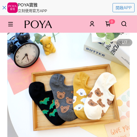
POYA寶雅
開啟APP
立刻使用官方APP
0
1
/
7