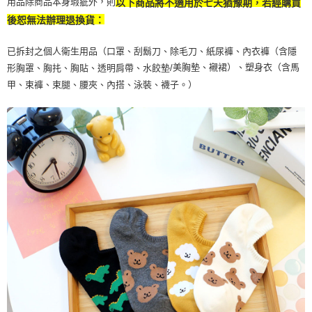
用品除商品本身瑕疵外，則
以下商品將不適用於七天猶豫期，若經購買
後恕無法辦理退換貨：
已拆封之個人衛生用品（口罩、刮鬍刀、除毛刀、紙尿褲、內衣褲（含隱
美胸墊、襯裙）、塑身衣（含馬
形胸罩、胸扥、胸貼、透明肩帶、水餃墊/
甲、束褲、束腿、腰夾、內搭、泳裝、襪子。）