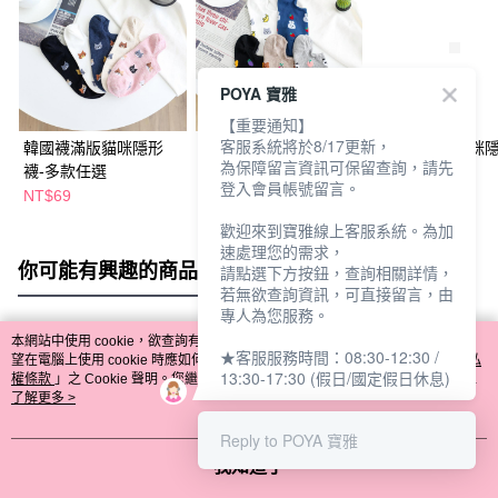
POYA 寶雅
【重要通知】
客服系統將於8/17更新，
韓國襪滿版貓咪隱形
韓國襪動物水果小圖隱
韓國襪大頭貓咪
為保障留言資訊可保留查詢，請先
襪-多款任選
形襪-多款任選
襪-多款任選
登入會員帳號留言。
NT$69
NT$69
NT$69
歡迎來到寶雅線上客服系統。為加
速處理您的需求，
你可能有興趣的商品
全站排行
請點選下方按鈕，查詢相關詳情，
若無欲查詢資訊，可直接留言，由
專人為您服務。
本網站中使用 cookie，欲查詢有關本網站使用 cookie 方式之詳情，及若您不希
★客服服務時間：08:30-12:30 /
熱門標籤
望在電腦上使用 cookie 時應如何變更電腦的 cookie 設定，請參閱本網站「
隱私
13:30-17:30 (假日/國定假日休息)
權條款
」之 Cookie 聲明。您繼續使用本網站即表示您同意本公司得按本網站使
用條款之 Cookie 聲明使用 cookie。
了解更多 >
Reply to POYA 寶雅
我知道了