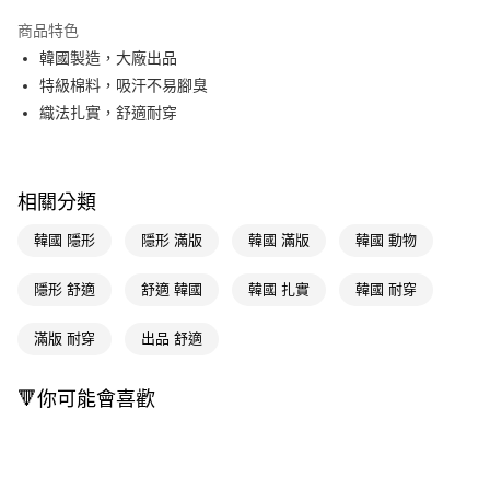
超商取貨付款
商品特色
LINE Pay
韓國製造，大廠出品
特級棉料，吸汗不易腳臭
Apple Pay
織法扎實，舒適耐穿
街口支付
悠遊付
相關分類
Google Pay
韓國 隱形
隱形 滿版
韓國 滿版
韓國 動物
AFTEE先享後付
相關說明
隱形 舒適
舒適 韓國
韓國 扎實
韓國 耐穿
【關於「AFTEE先享後付」】
即享券
AFTEE先享後付是「在收到商品之後才付款」的支付方式。 讓您購物簡單
滿版 耐穿
出品 舒適
便利好安心！
１．簡單：不需註冊會員、不需綁卡、不需儲值。
運送方式
２．便利：只要手機號碼，簡訊認證，即可結帳。
🔻你可能會喜歡
３．安心：先確認商品／服務後，再付款。
全家取貨付款
每筆NT$65，滿NT$390(含以上)免運費
【「AFTEE先享後付」結帳流程】
１．於結帳方式選擇「AFTEE先享後付」後，將跳轉至「AFTEE先享後付」
付款後全家取貨
結帳頁面，進行簡訊認證並確認金額後，即可完成結帳。