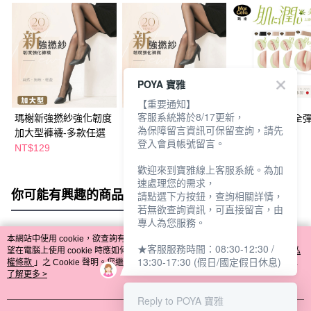
POYA 寶雅
【重要通知】
客服系統將於8/17更新，
瑪榭新強撚紗強化韌度
瑪榭新強撚紗強化韌度
瑪榭潤透保濕全
為保障留言資訊可保留查詢，請先
加大型褲襪-多款任選
加長型褲襪-多款任選
襪-多款任選
登入會員帳號留言。
NT$129
NT$119
NT$199
歡迎來到寶雅線上客服系統。為加
速處理您的需求，
你可能有興趣的商品
全站排行
請點選下方按鈕，查詢相關詳情，
若無欲查詢資訊，可直接留言，由
專人為您服務。
本網站中使用 cookie，欲查詢有關本網站使用 cookie 方式之詳情，及若您不希
★客服服務時間：08:30-12:30 /
熱門標籤
望在電腦上使用 cookie 時應如何變更電腦的 cookie 設定，請參閱本網站「
隱私
13:30-17:30 (假日/國定假日休息)
權條款
」之 Cookie 聲明。您繼續使用本網站即表示您同意本公司得按本網站使
用條款之 Cookie 聲明使用 cookie。
了解更多 >
Reply to POYA 寶雅