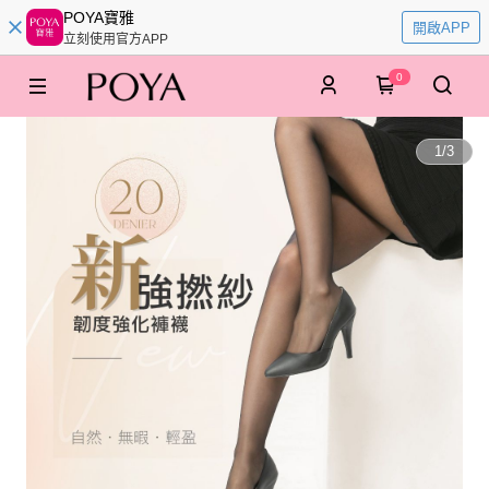
POYA寶雅
開啟APP
立刻使用官方APP
0
1
/
3