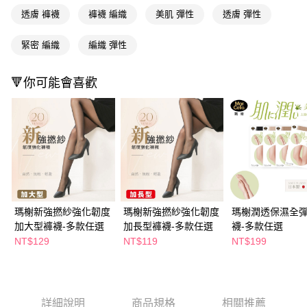
運送方式
２．便利：只要手機號碼，簡訊認證，即可結帳。
透膚 褲襪
褲襪 編織
美肌 彈性
透膚 彈性
３．安心：先確認商品／服務後，再付款。
全家取貨付款
緊密 編織
編織 彈性
每筆NT$65，滿NT$390(含以上)免運費
【「AFTEE先享後付」結帳流程】
１．於結帳方式選擇「AFTEE先享後付」後，將跳轉至「AFTEE先享後付」
付款後全家取貨
結帳頁面，進行簡訊認證並確認金額後，即可完成結帳。
🔻你可能會喜歡
２．訂單成立數日內，您將收到繳費通知簡訊。
每筆NT$65，滿NT$390(含以上)免運費
３．收到繳費通知簡訊後14天內，點擊此簡訊中的連結，可透過四大超商／
ATM／網路銀行／等多元方式進行付款，方視為交易完成。
萊爾富取貨付款
※ 請注意：結帳手續完成當下不需立刻繳費，但若您需要取消訂單，請聯絡
每筆NT$65，滿NT$490(含以上)免運費
購買商品的店家。未經商家同意取消之訂單仍視為有效，需透過AFTEE先享
後付繳納相關費用。
付款後萊爾富取貨
※ 交易是否成功請以「AFTEE先享後付 」之結帳頁面顯示為準，若有關於
是否繳費成功／繳費後需取消欲退款等相關疑問，請聯繫「AFTEE先享後付
每筆NT$65，滿NT$490(含以上)免運費
客戶支援中心」
https://netprotections.freshdesk.com/support/home
7-11取貨付款
【注意事項】
瑪榭新強撚紗強化韌度
瑪榭新強撚紗強化韌度
瑪榭潤透保濕全
１．透過由恩沛科技股份有限公司提供之「AFTEE先享後付」服務完成之交
每筆NT$65，滿NT$490(含以上)免運費
加大型褲襪-多款任選
加長型褲襪-多款任選
襪-多款任選
易，需依本服務之必要範圍內提供個人資料，並將交易相關給付款項請求債
NT$129
NT$119
NT$199
權轉讓予恩沛科技股份有限公司。
付款後7-11取貨
２．關於個人資料處理事宜，請瀏覽以下網址：
每筆NT$65，滿NT$490(含以上)免運費
https://aftee.tw/terms/#terms3
３．未成年的使用者請事先徵得法定代理人或監護人之同意方可使用
宅配(本島)
「AFTEE先享後付」，若未經同意申辦者引起之損失，本公司不負相關責
詳細說明
商品規格
相關推薦