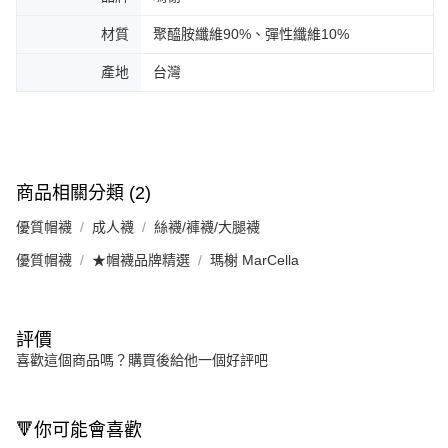
材質
聚醯胺纖維90%、彈性纖維10%
產地
台灣
商品相關分類 (2)
優質帽襪
成人襪
絲襪/褲襪/大腿襪
優質帽襪
★帽襪品牌精選
瑪榭 MarCella
評價
喜歡這個商品嗎？購買後給他一個好評吧
🔻你可能會喜歡