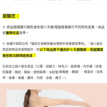
任。
每筆NT$100，滿NT$790(含以上)免運費
４．使用「AFTEE先享後付」時，將依據個別帳號之用戶狀況，依本公司即
時審查核予不同之上限額度；若仍有額度不足之情形，本公司將視審查結果
付款後寶雅門市自取(由倉庫統一出貨)
請求用戶進行身份認證。
提醒您：
每筆NT$80，滿NT$290(含以上)免運費
５．嚴禁一人註冊多個帳號或使用他人資訊註冊。若發現惡意使用之情形，
恩沛科技股份有限公司將有權停止該用戶之使用額度並採取法律行動。
※ 商品圖檔顯示顏色會依個人手機/電腦螢幕顯示不同而有差異，商品
依
為準。
實際供貨
※ 依據行政院公布「通訊交易解除權合理例外情事適用準則」，個人衛生
用品除商品本身瑕疵外，則
以下商品將不適用於七天猶豫期，若經購買
後恕無法辦理退換貨：
已拆封之個人衛生用品（口罩、刮鬍刀、除毛刀、紙尿褲、內衣褲（含隱
美胸墊、襯裙）、塑身衣（含馬
形胸罩、胸扥、胸貼、透明肩帶、水餃墊/
甲、束褲、束腿、腰夾、內搭、泳裝、襪子。）