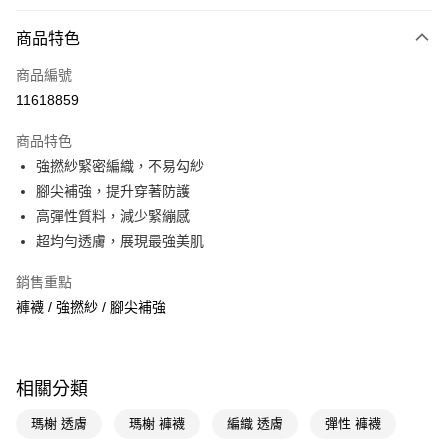
付款方式
商品特色
POYA支付
商品編號
信用卡一次付款
11618859
超商取貨付款
商品特色
LINE Pay
強撚紗緊密編織，不易勾紗
腳尖補強，提升穿著防護
Apple Pay
高彈性質料，減少緊繃感
街口支付
超均勻透膚，展現最強美肌
悠遊付
銷售重點
褲襪 / 強撚紗 / 腳尖補強
Google Pay
AFTEE先享後付
相關說明
相關分類
【關於「AFTEE先享後付」】
即享券
AFTEE先享後付是「在收到商品之後才付款」的支付方式。 讓您購物簡單
瑪榭 透膚
瑪榭 褲襪
編織 透膚
彈性 褲襪
便利好安心！
１．簡單：不需註冊會員、不需綁卡、不需儲值。