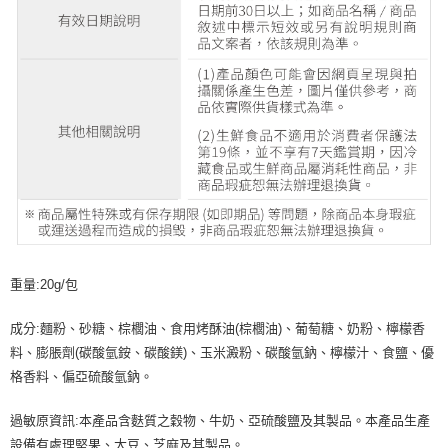
重量:20g/包
成分:麵粉、砂糖、棕櫚油、食用烤酥油(棕櫚油)、葡萄糖、奶粉、檸檬香
料、膨脹劑(碳酸氫銨、碳酸鎂)、玉米澱粉、碳酸氫鈉、檸檬汁、食鹽、優
格香料、偏亞硫酸氫鈉。
過敏原資訊:本產品含麩質之穀物、牛奶、亞硫酸鹽及其製品。本產品生產
設備有處理堅果、大豆、芝麻及其製品。