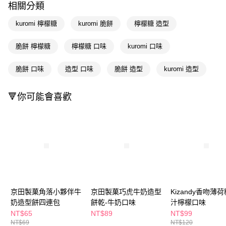
相關分類
Apple Pay
kuromi 檸檬糖
kuromi 脆餅
檸檬糖 造型
街口支付
脆餅 檸檬糖
檸檬糖 口味
kuromi 口味
悠遊付
脆餅 口味
造型 口味
脆餅 造型
kuromi 造型
Google Pay
AFTEE先享後付
🔻你可能會喜歡
相關說明
【關於「AFTEE先享後付」】
即享券
AFTEE先享後付是「在收到商品之後才付款」的支付方式。 讓您購物簡單
便利好安心！
１．簡單：不需註冊會員、不需綁卡、不需儲值。
運送方式
２．便利：只要手機號碼，簡訊認證，即可結帳。
３．安心：先確認商品／服務後，再付款。
全家取貨付款
每筆NT$65，滿NT$390(含以上)免運費
【「AFTEE先享後付」結帳流程】
１．於結帳方式選擇「AFTEE先享後付」後，將跳轉至「AFTEE先享後付」
京田製菓角落小夥伴牛
京田製菓巧虎牛奶造型
Kizandy香吻薄荷
付款後全家取貨
結帳頁面，進行簡訊認證並確認金額後，即可完成結帳。
奶造型餅四連包
餅乾-牛奶口味
汁檸檬口味
２．訂單成立數日內，您將收到繳費通知簡訊。
每筆NT$65，滿NT$390(含以上)免運費
３．收到繳費通知簡訊後14天內，點擊此簡訊中的連結，可透過四大超商／
NT$65
NT$89
NT$99
ATM／網路銀行／等多元方式進行付款，方視為交易完成。
NT$69
NT$120