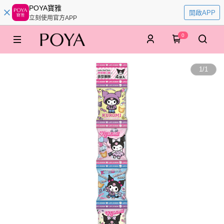
POYA寶雅
開啟APP
立刻使用官方APP
0
1
/
1