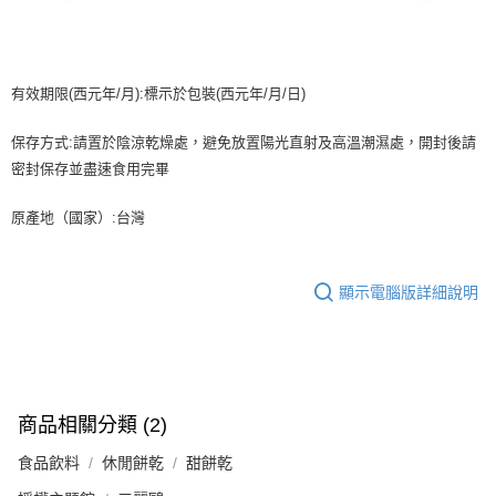
有效期限(西元年/月):標示於包裝(西元年/月/日)
保存方式:請置於陰涼乾燥處，避免放置陽光直射及高溫潮濕處，開封後請
密封保存並盡速食用完畢
原產地（國家）:台灣
顯示電腦版詳細說明
商品相關分類 (2)
食品飲料
休閒餅乾
甜餅乾