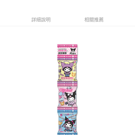
萊爾富取貨付款
※ 請注意：結帳手續完成當下不需立刻繳費，但若您需要取消訂單，請聯絡
每筆NT$65，滿NT$490(含以上)免運費
購買商品的店家。未經商家同意取消之訂單仍視為有效，需透過AFTEE先享
後付繳納相關費用。
付款後萊爾富取貨
※ 交易是否成功請以「AFTEE先享後付 」之結帳頁面顯示為準，若有關於
詳細說明
相關推薦
是否繳費成功／繳費後需取消欲退款等相關疑問，請聯繫「AFTEE先享後付
每筆NT$65，滿NT$490(含以上)免運費
客戶支援中心」
https://netprotections.freshdesk.com/support/home
7-11取貨付款
【注意事項】
１．透過由恩沛科技股份有限公司提供之「AFTEE先享後付」服務完成之交
每筆NT$65，滿NT$490(含以上)免運費
易，需依本服務之必要範圍內提供個人資料，並將交易相關給付款項請求債
權轉讓予恩沛科技股份有限公司。
付款後7-11取貨
２．關於個人資料處理事宜，請瀏覽以下網址：
每筆NT$65，滿NT$490(含以上)免運費
https://aftee.tw/terms/#terms3
３．未成年的使用者請事先徵得法定代理人或監護人之同意方可使用
宅配(本島)
「AFTEE先享後付」，若未經同意申辦者引起之損失，本公司不負相關責
任。
每筆NT$100，滿NT$790(含以上)免運費
４．使用「AFTEE先享後付」時，將依據個別帳號之用戶狀況，依本公司即
時審查核予不同之上限額度；若仍有額度不足之情形，本公司將視審查結果
付款後寶雅門市自取(由倉庫統一出貨)
請求用戶進行身份認證。
每筆NT$80，滿NT$290(含以上)免運費
５．嚴禁一人註冊多個帳號或使用他人資訊註冊。若發現惡意使用之情形，
恩沛科技股份有限公司將有權停止該用戶之使用額度並採取法律行動。