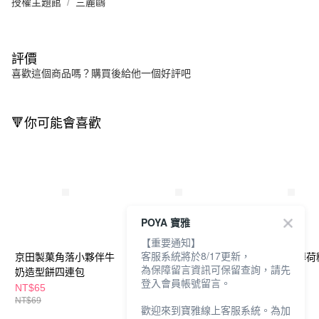
授權主題館
三麗鷗
評價
喜歡這個商品嗎？購買後給他一個好評吧
🔻你可能會喜歡
POYA 寶雅
【重要通知】
客服系統將於8/17更新，
京田製菓角落小夥伴牛
京田製菓巧虎牛奶造型
Kizandy香吻薄荷
為保障留言資訊可保留查詢，請先
奶造型餅四連包
餅乾-牛奶口味
汁檸檬口味
登入會員帳號留言。
NT$65
NT$89
NT$99
NT$69
NT$120
歡迎來到寶雅線上客服系統。為加