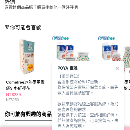
評價
喜歡這個商品嗎？購買後給他一個好評吧
🔻你可能會喜歡
POYA 寶雅
【重要通知】
客服系統將於8/17更新，
Comefree冰熱兩用敷
Comefree冰熱兩用敷
Comefree冰熱
為保障留言資訊可保留查詢，請先
袋9吋-紅櫻花
袋6吋-幸運草(款式隨
袋9吋-幸運草(款
登入會員帳號留言。
機出貨)
機出貨)
NT$239
NT$199
NT$239
NT$259
NT$219
NT$259
歡迎來到寶雅線上客服系統。為加
速處理您的需求，
你可能有興趣的商品
全站排行
請點選下方按鈕，查詢相關詳情，
若無欲查詢資訊，可直接留言，由
專人為您服務。