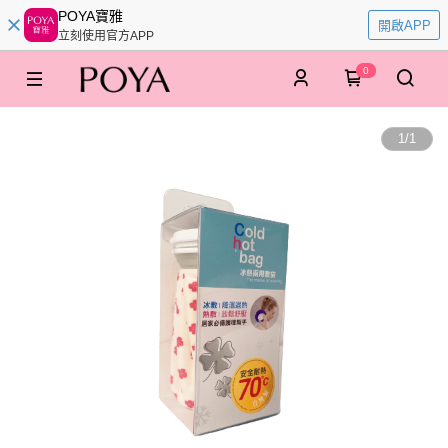
POYA寶雅
開啟APP
立刻使用官方APP
0
1
/
1