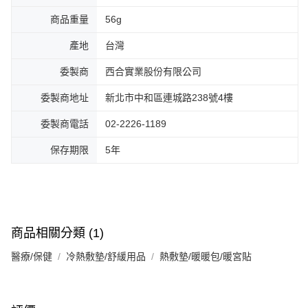
商品重量
56g
產地
台灣
委製商
西合實業股份有限公司
委製商地址
新北市中和區連城路238號4樓
委製商電話
02-2226-1189
保存期限
5年
商品相關分類 (1)
醫療/保健
冷熱敷墊/舒緩用品
熱敷墊/暖暖包/暖宮貼