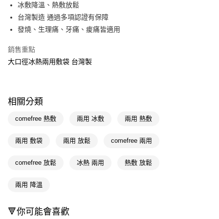
LINE Pay
冰敷降溫、熱敷放鬆
台灣製造 通過多項認證有保障
Apple Pay
發燒、生理痛、牙痛、痠痛皆適用
街口支付
銷售重點
悠遊付
大口徑冰熱兩用敷袋 台灣製
Google Pay
AFTEE先享後付
相關分類
相關說明
【關於「AFTEE先享後付」】
comefree 熱敷
兩用 冰敷
兩用 熱敷
即享券
AFTEE先享後付是「在收到商品之後才付款」的支付方式。 讓您購物簡單
便利好安心！
兩用 敷袋
兩用 放鬆
comefree 兩用
１．簡單：不需註冊會員、不需綁卡、不需儲值。
運送方式
２．便利：只要手機號碼，簡訊認證，即可結帳。
３．安心：先確認商品／服務後，再付款。
comefree 放鬆
冰熱 兩用
熱敷 放鬆
全家取貨付款
每筆NT$65，滿NT$390(含以上)免運費
【「AFTEE先享後付」結帳流程】
兩用 降溫
１．於結帳方式選擇「AFTEE先享後付」後，將跳轉至「AFTEE先享後付」
付款後全家取貨
結帳頁面，進行簡訊認證並確認金額後，即可完成結帳。
２．訂單成立數日內，您將收到繳費通知簡訊。
每筆NT$65，滿NT$390(含以上)免運費
🔻你可能會喜歡
３．收到繳費通知簡訊後14天內，點擊此簡訊中的連結，可透過四大超商／