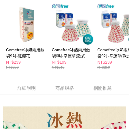
ATM／網路銀行／等多元方式進行付款，方視為交易完成。
萊爾富取貨付款
※ 請注意：結帳手續完成當下不需立刻繳費，但若您需要取消訂單，請聯絡
每筆NT$65，滿NT$490(含以上)免運費
購買商品的店家。未經商家同意取消之訂單仍視為有效，需透過AFTEE先享
後付繳納相關費用。
付款後萊爾富取貨
※ 交易是否成功請以「AFTEE先享後付 」之結帳頁面顯示為準，若有關於
是否繳費成功／繳費後需取消欲退款等相關疑問，請聯繫「AFTEE先享後付
每筆NT$65，滿NT$490(含以上)免運費
客戶支援中心」
https://netprotections.freshdesk.com/support/home
7-11取貨付款
【注意事項】
１．透過由恩沛科技股份有限公司提供之「AFTEE先享後付」服務完成之交
每筆NT$65，滿NT$490(含以上)免運費
Comefree冰熱兩用敷
Comefree冰熱兩用敷
Comefree冰熱
易，需依本服務之必要範圍內提供個人資料，並將交易相關給付款項請求債
袋9吋-紅櫻花
袋6吋-幸運草(款式隨
袋9吋-幸運草(款
權轉讓予恩沛科技股份有限公司。
付款後7-11取貨
機出貨)
機出貨)
NT$239
NT$199
NT$239
２．關於個人資料處理事宜，請瀏覽以下網址：
每筆NT$65，滿NT$490(含以上)免運費
NT$259
NT$219
NT$259
https://aftee.tw/terms/#terms3
３．未成年的使用者請事先徵得法定代理人或監護人之同意方可使用
宅配(本島)
「AFTEE先享後付」，若未經同意申辦者引起之損失，本公司不負相關責
任。
每筆NT$100，滿NT$790(含以上)免運費
詳細說明
商品規格
相關推薦
４．使用「AFTEE先享後付」時，將依據個別帳號之用戶狀況，依本公司即
時審查核予不同之上限額度；若仍有額度不足之情形，本公司將視審查結果
付款後寶雅門市自取(由倉庫統一出貨)
請求用戶進行身份認證。
每筆NT$80，滿NT$290(含以上)免運費
５．嚴禁一人註冊多個帳號或使用他人資訊註冊。若發現惡意使用之情形，
恩沛科技股份有限公司將有權停止該用戶之使用額度並採取法律行動。