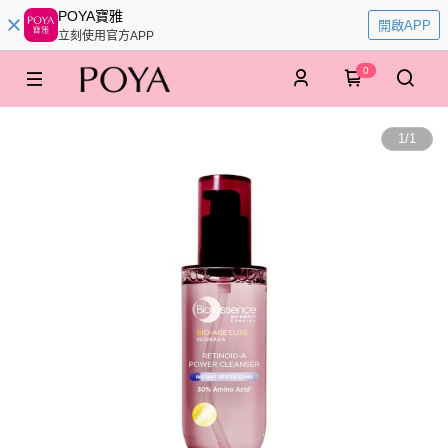
POYA寶雅
開啟APP
立刻使用官方APP
0
1
/
1