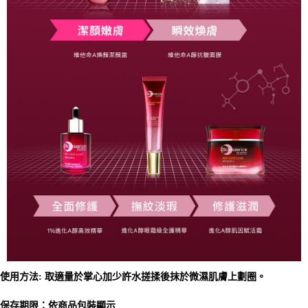
使用方法: 取適量於掌心加少許水搓揉後抹於微濕肌膚上劃圈。
保存期限：依商品包裝顯示