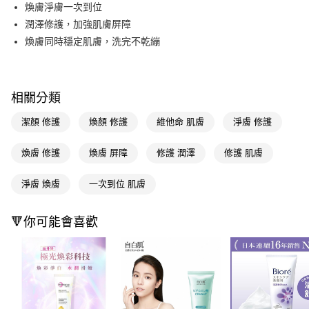
LINE Pay
煥膚淨膚一次到位
潤澤修護，加強肌膚屏障
Apple Pay
煥膚同時穩定肌膚，洗完不乾繃
街口支付
悠遊付
相關分類
Google Pay
潔顏 修護
煥顏 修護
維他命 肌膚
淨膚 修護
AFTEE先享後付
相關說明
煥膚 修護
煥膚 屏障
修護 潤澤
修護 肌膚
【關於「AFTEE先享後付」】
即享券
AFTEE先享後付是「在收到商品之後才付款」的支付方式。 讓您購物簡單
淨膚 煥膚
一次到位 肌膚
便利好安心！
１．簡單：不需註冊會員、不需綁卡、不需儲值。
運送方式
２．便利：只要手機號碼，簡訊認證，即可結帳。
🔻你可能會喜歡
３．安心：先確認商品／服務後，再付款。
全家取貨付款
每筆NT$65，滿NT$390(含以上)免運費
【「AFTEE先享後付」結帳流程】
１．於結帳方式選擇「AFTEE先享後付」後，將跳轉至「AFTEE先享後付」
付款後全家取貨
結帳頁面，進行簡訊認證並確認金額後，即可完成結帳。
２．訂單成立數日內，您將收到繳費通知簡訊。
每筆NT$65，滿NT$390(含以上)免運費
３．收到繳費通知簡訊後14天內，點擊此簡訊中的連結，可透過四大超商／