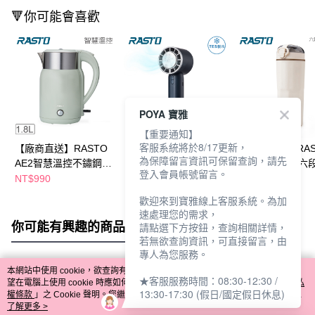
🔻你可能會喜歡
POYA 寶雅
【重要通知】
客服系統將於8/17更新，
【廠商直送】RASTO
【廠商直送】RASTO
【廠商直送】RAS
為保障留言資訊可保留查詢，請先
AE2智慧溫控不鏽鋼快
半導體高速製冷LED手
AE5 國際電壓六
登入會員帳號留言。
煮壺1.8L
持風扇-RK24
電熱水瓶400ML
NT$990
NT$599
NT$1,480
NT$690
NT$1,680
歡迎來到寶雅線上客服系統。為加
速處理您的需求，
你可能有興趣的商品
全站排行
請點選下方按鈕，查詢相關詳情，
若無欲查詢資訊，可直接留言，由
專人為您服務。
本網站中使用 cookie，欲查詢有關本網站使用 cookie 方式之詳情，及若您不希
★客服服務時間：08:30-12:30 /
熱門標籤
望在電腦上使用 cookie 時應如何變更電腦的 cookie 設定，請參閱本網站「
隱私
13:30-17:30 (假日/國定假日休息)
權條款
」之 Cookie 聲明。您繼續使用本網站即表示您同意本公司得按本網站使
用條款之 Cookie 聲明使用 cookie。
了解更多 >