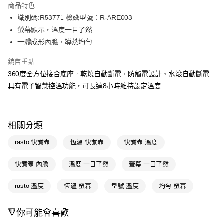
商品特色
Apple Pay
識別碼:R53771 檢磁型號：R-ARE003
螢幕顯示，溫度一目了然
街口支付
一體成形內膽，導熱均勻
悠遊付
銷售重點
Google Pay
360度全方位接合底座，乾燒自動斷電、防觸電設計、水滾自動斷電
具有電子智慧控溫功能，可長達8小時維持設定溫度
AFTEE先享後付
相關說明
【關於「AFTEE先享後付」】
AFTEE先享後付是「在收到商品之後才付款」的支付方式。 讓您購物簡單
運送方式
相關分類
便利好安心！
１．簡單：不需註冊會員、不需綁卡、不需儲值。
宅配(廠商直送🚚)
rasto 快煮壺
恆溫 快煮壺
快煮壺 溫度
２．便利：只要手機號碼，簡訊認證，即可結帳。
每筆NT$100，滿NT$590(含以上)免運費
３．安心：先確認商品／服務後，再付款。
快煮壺 內膽
溫度 一目了然
螢幕 一目了然
宅配(離島廠商直送🚚)
【「AFTEE先享後付」結帳流程】
１．於結帳方式選擇「AFTEE先享後付」後，將跳轉至「AFTEE先享後付」
每筆NT$300
rasto 溫度
恆溫 螢幕
型號 溫度
均勻 螢幕
結帳頁面，進行簡訊認證並確認金額後，即可完成結帳。
２．訂單成立數日內，您將收到繳費通知簡訊。
３．收到繳費通知簡訊後14天內，點擊此簡訊中的連結，可透過四大超商／
🔻你可能會喜歡
ATM／網路銀行／等多元方式進行付款，方視為交易完成。