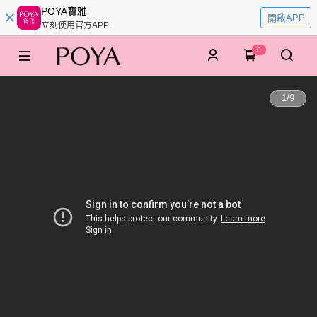
POYA寶雅
開啟APP
立刻使用官方APP
0
1
/
9