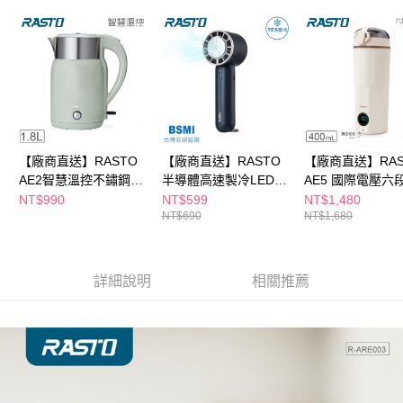
※ 請注意：結帳手續完成當下不需立刻繳費，但若您需要取消訂單，請聯絡
購買商品的店家。未經商家同意取消之訂單仍視為有效，需透過AFTEE先享
後付繳納相關費用。
※ 交易是否成功請以「AFTEE先享後付 」之結帳頁面顯示為準，若有關於
是否繳費成功／繳費後需取消欲退款等相關疑問，請聯繫「AFTEE先享後付
客戶支援中心」
https://netprotections.freshdesk.com/support/home
【注意事項】
１．透過由恩沛科技股份有限公司提供之「AFTEE先享後付」服務完成之交
易，需依本服務之必要範圍內提供個人資料，並將交易相關給付款項請求債
【廠商直送】RASTO
【廠商直送】RASTO
【廠商直送】RAS
權轉讓予恩沛科技股份有限公司。
AE2智慧溫控不鏽鋼快
半導體高速製冷LED手
AE5 國際電壓六
２．關於個人資料處理事宜，請瀏覽以下網址：
煮壺1.8L
持風扇-RK24
電熱水瓶400ML
NT$990
NT$599
NT$1,480
https://aftee.tw/terms/#terms3
NT$690
NT$1,680
３．未成年的使用者請事先徵得法定代理人或監護人之同意方可使用
「AFTEE先享後付」，若未經同意申辦者引起之損失，本公司不負相關責
任。
４．使用「AFTEE先享後付」時，將依據個別帳號之用戶狀況，依本公司即
詳細說明
相關推薦
時審查核予不同之上限額度；若仍有額度不足之情形，本公司將視審查結果
請求用戶進行身份認證。
５．嚴禁一人註冊多個帳號或使用他人資訊註冊。若發現惡意使用之情形，
恩沛科技股份有限公司將有權停止該用戶之使用額度並採取法律行動。