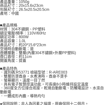
產品重量：1050g
商品尺寸：20x15.6x23cm
包裝尺寸：26.5x20.5x20.5cm
產地：中國
■產品規格
材質：304不鏽鋼、PP塑料
額定電壓/頻率：110V/60Hz
額定功率：800W
產品容量：1.0L
產品尺寸：約20*15.6*23cm
空燒時自動斷電：是
壺體層數：雙層(內層304不鏽鋼+外層PP塑料)
壺口直徑：約11cm
開蓋角度：提蓋
■產品特色
．識別碼:R53771 檢磁型號：R-ARE003
．雙層防燙壺身，水煮沸時，壺身不燙手
．螢幕顯示，溫度一目了然
．具有電子智慧控溫功能，可長達8小時維持設定溫度
．360度全方位接合底座，乾燒自動斷電、防觸電設計、水滾自
動斷電
．一體成形內膽，導熱均勻
●保固說明：非人為因素之損壞，原廠保固十二個月。