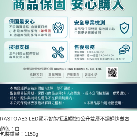
RASTO AE3 LED顯示智能恆溫觸控1公升雙層不鏽鋼快煮壺
顏色：白
包裝重量：1150g