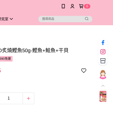
0
研究室
AO炙燒鰹魚50g-鰹魚+鮭魚+干貝
390免運
5