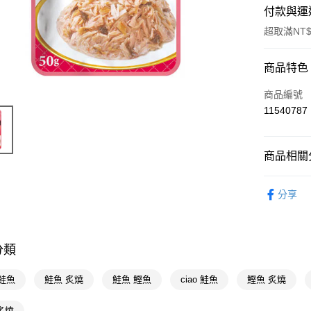
付款與運
超取滿NT$
付款方式
商品特色
POYA支付
商品編號
11540787
信用卡一
超商取貨
商品相關分
LINE Pay
寵物生活
分享
Apple Pay
街口支付
悠遊付
分類
Google Pa
鮭魚
鮭魚 炙燒
鮭魚 鰹魚
ciao 鮭魚
鰹魚 炙燒
AFTEE先
 炙燒