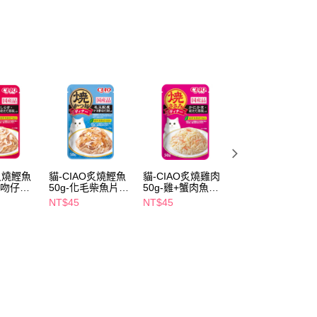
FTEE先享後付」】
先享後付是「在收到商品之後才付款」的支付方式。 讓您購物簡單
心！
：不需註冊會員、不需綁卡、不需儲值。
：只要手機號碼，簡訊認證，即可結帳。
：先確認商品／服務後，再付款。
付款
EE先享後付」結帳流程】
5，滿NT$390(含以上)免運費
方式選擇「AFTEE先享後付」後，將跳轉至「AFTEE先享後
頁面，進行簡訊認證並確認金額後，即可完成結帳。
家取貨
成立數日內，您將收到繳費通知簡訊。
費通知簡訊後14天內，點擊此簡訊中的連結，可透過四大超商
5，滿NT$390(含以上)免運費
網路銀行／等多元方式進行付款，方視為交易完成。
O炙燒鰹魚
貓-CIAO炙燒鰹魚
貓-CIAO炙燒雞肉
貓-CIAO啾嚕比
：結帳手續完成當下不需立刻繳費，但若您需要取消訂單，請聯
+吻仔魚
50g-化毛柴魚片
50g-雞+蟹肉魚板
12g-3入-鮪魚+干
貨付款
的店家。未經商家同意取消之訂單仍視為有效，需透過AFTEE
+干貝
+干貝
貝
NT$45
NT$45
NT$65
繳納相關費用。
5，滿NT$490(含以上)免運費
否成功請以「AFTEE先享後付 」之結帳頁面顯示為準，若有關於
功／繳費後需取消欲退款等相關疑問，請聯繫「AFTEE先享後
爾富取貨
援中心」
https://netprotections.freshdesk.com/support/home
5，滿NT$490(含以上)免運費
項】
付款
恩沛科技股份有限公司提供之「AFTEE先享後付」服務完成之
依本服務之必要範圍內提供個人資料，並將交易相關給付款項請
5，滿NT$490(含以上)免運費
讓予恩沛科技股份有限公司。