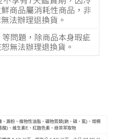
、澱粉、植物性油脂、礦物質類(鈉、磷、氯)、增稠
基酸)、維生素E、紅麴色素、綠茶萃取物