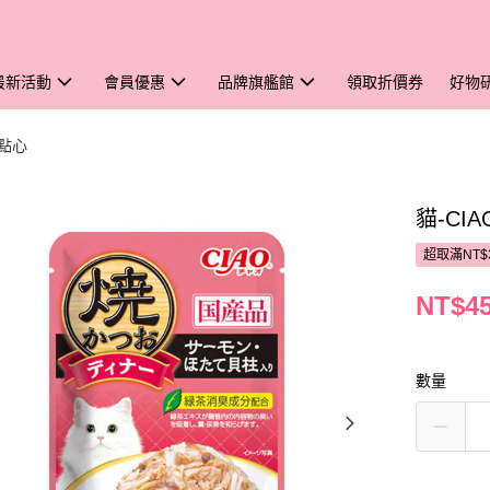
最新活動
會員優惠
品牌旗艦館
領取折價券
好物
/點心
貓-CI
超取滿NT$
NT$4
數量