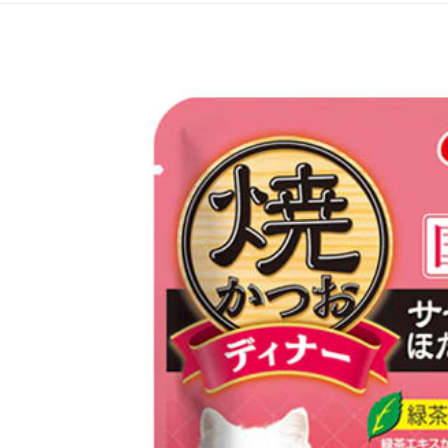
２．關於
付款後7-1
https://aft
每筆NT$6
３．未成
「AFTE
宅配(本島)
任。
４．使用「
每筆NT$1
即時審查
結果請求
付款後寶雅
５．嚴禁
每筆NT$8
形，恩沛
動。