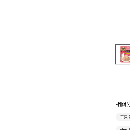
相關
干貝 
ciao