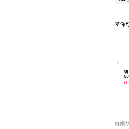
🔻你
貓
5
N
詳細