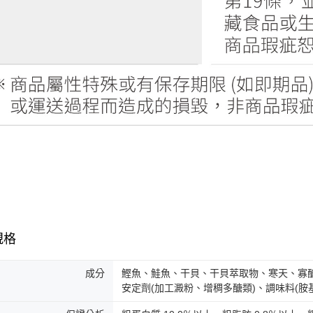
規格
成分
鰹魚、鮭魚、干貝、干貝萃取物、寒天、寡醣
安定劑(加工澱粉、增稠多醣類)、調味料(胺