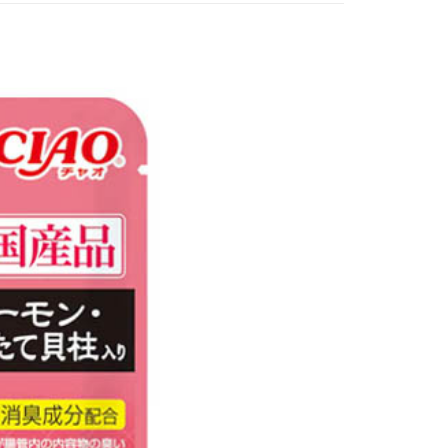
個人資料處理事宜，請瀏覽以下網址：
1取貨
ee.tw/terms/#terms3
5，滿NT$490(含以上)免運費
年的使用者請事先徵得法定代理人或監護人之同意方可使用
E先享後付」，若未經同意申辦者引起之損失，本公司不負相關責
AFTEE先享後付」時，將依據個別帳號之用戶狀況，依本公司
00，滿NT$790(含以上)免運費
核予不同之上限額度；若仍有額度不足之情形，本公司將視審查
用戶進行身份認證。
門市自取(由倉庫統一出貨)
一人註冊多個帳號或使用他人資訊註冊。若發現惡意使用之情
0，滿NT$290(含以上)免運費
科技股份有限公司將有權停止該用戶之使用額度並採取法律行