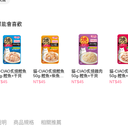
相關說明
【關於「A
即享券
AFTEE
便利好安
１．簡單
可能會喜歡
２．便利
運送方式
３．安心
全家取貨
【「AFT
每筆NT$6
１．於結帳
付」結帳
付款後全
２．訂單
３．收到繳
每筆NT$6
／ATM／
-CIAO炙燒鰹魚
貓-CIAO炙燒鰹魚
貓-CIAO炙燒雞肉
貓-CIA
※ 請注意
0g-鰹魚+干貝
50g-鰹魚+柴魚片
50g-鰹魚+干貝
50g-鰹魚
萊爾富取
絡購買商品
+干貝
+干貝
T$45
NT$45
NT$45
NT$45
先享後付
每筆NT$6
※ 交易是
是否繳費成
付款後萊
付客戶支
每筆NT$6
【注意事
7-11取貨
１．透過由
交易，需
每筆NT$6
說明
商品規格
相關推薦
求債權轉