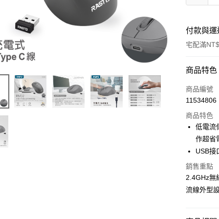
付款與運
宅配滿NT$
付款方式
商品特色
POYA支付
商品編號
11534806
信用卡一
商品特色
LINE Pay
低電流
作超省
Apple Pay
USB
街口支付
銷售重點
2.4GH
悠遊付
流線外型
Google Pa
AFTEE先