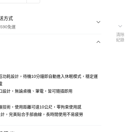
送方式
590免運
清除
紀錄
次付款
低功耗設計，待機10分鐘即自動進入休眠模式，穩定運
電
接口設計，無論桌機、筆電，皆可隨插即用
z無線技術，使用距離可達10公尺，零拘束使用感
設計，完美貼合手部曲線，長時間使用不易疲勞
y
享後付