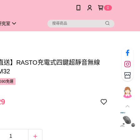
0
研究室
直送】RASTO充電式四鍵超靜音無線
M32
590免運
29