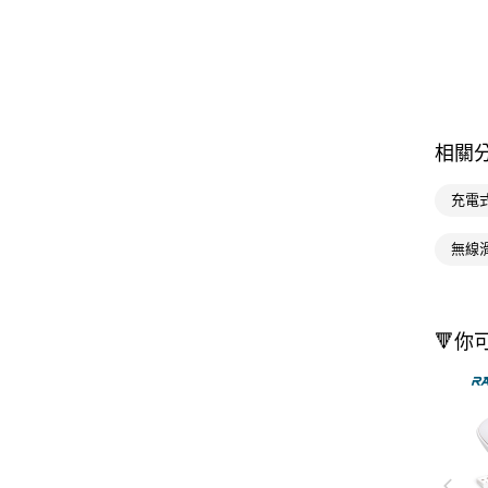
相關
充電
無線滑
🔻你