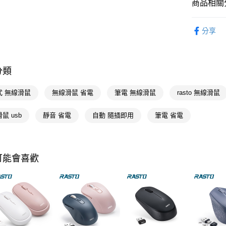
商品相關分
相關說明
【關於「A
3C/家電
AFTEE
分享
便利好安
運送方式
🚚廠商直
１．簡單
２．便利
宅配(廠商直
３．安心
分類
每筆NT$1
【「AFT
宅配(離島
１．於結帳
式 無線滑鼠
無線滑鼠 省電
筆電 無線滑鼠
rasto 無線滑鼠
付」結帳
每筆NT$3
２．訂單
鼠 usb
靜音 省電
自動 隨插即用
筆電 省電
３．收到繳
／ATM／
※ 請注意
絡購買商品
先享後付
可能會喜歡
※ 交易是
是否繳費成
付客戶支
【注意事
１．透過由
交易，需
求債權轉