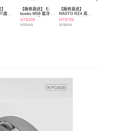
個人資料處理事宜，請瀏覽以下網址：
送】
【廠商直送】 E-
【廠商直送】
【廠商直送】E-
ee.tw/terms/#terms3
雙介面無
books M58 藍牙超
RASTO RZ4 高階
books六鍵式雙介
年的使用者請事先徵得法定代理人或監護人之同意方可使用
33
靜音無線滑鼠
款2.4G無線鍵鼠組
面靜音無線滑鼠-
NT$399
NT$799
NT$399
E先享後付」，若未經同意申辦者引起之損失，本公司不負相關責
M72
NT$419
NT$939
AFTEE先享後付」時，將依據個別帳號之用戶狀況，依本公司
核予不同之上限額度；若仍有額度不足之情形，本公司將視審查
用戶進行身份認證。
一人註冊多個帳號或使用他人資訊註冊。若發現惡意使用之情
科技股份有限公司將有權停止該用戶之使用額度並採取法律行