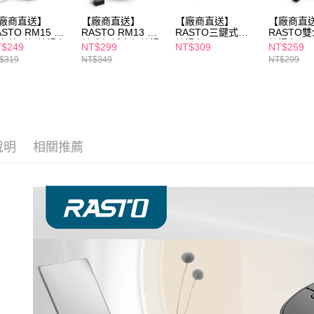
２．關於
廠商直送】
【廠商直送】
【廠商直送】
【廠商直
https://aft
ASTO RM15 超
RASTO RM13 六
RASTO三鍵式無
RASTO
３．未成
音美型無線滑鼠
鍵式超靜音無線滑
線滑鼠-RM26
線滑鼠-RM
$249
NT$299
NT$309
NT$259
「AFTE
鼠-兩色任選
$319
NT$349
NT$299
任。
４．使用「
即時審查
結果請求
５．嚴禁
形，恩沛
動。
說明
相關推薦