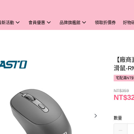
最新活動
會員優惠
品牌旗艦館
領取折價券
好物
【廠商
滑鼠-R
宅配滿NT$
NT$359
NT$3
數量