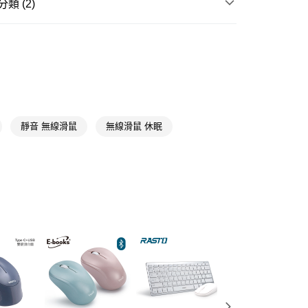
類 (2)
FTEE先享後付」】
電腦/相機/影音周邊
滑鼠/鍵盤
先享後付是「在收到商品之後才付款」的支付方式。 讓您購物簡單
心！
送專區
：不需註冊會員、不需綁卡、不需儲值。
：只要手機號碼，簡訊認證，即可結帳。
送🚚)
：先確認商品／服務後，再付款。
00，滿NT$590(含以上)免運費
EE先享後付」結帳流程】
廠商直送🚚)
方式選擇「AFTEE先享後付」後，將跳轉至「AFTEE先享後
靜音 無線滑鼠
無線滑鼠 休眠
頁面，進行簡訊認證並確認金額後，即可完成結帳。
00
成立數日內，您將收到繳費通知簡訊。
費通知簡訊後14天內，點擊此簡訊中的連結，可透過四大超商
網路銀行／等多元方式進行付款，方視為交易完成。
：結帳手續完成當下不需立刻繳費，但若您需要取消訂單，請聯
的店家。未經商家同意取消之訂單仍視為有效，需透過AFTEE
繳納相關費用。
否成功請以「AFTEE先享後付 」之結帳頁面顯示為準，若有關於
功／繳費後需取消欲退款等相關疑問，請聯繫「AFTEE先享後
援中心」
https://netprotections.freshdesk.com/support/home
項】
恩沛科技股份有限公司提供之「AFTEE先享後付」服務完成之
依本服務之必要範圍內提供個人資料，並將交易相關給付款項請
讓予恩沛科技股份有限公司。