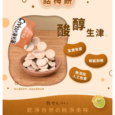
５．嚴禁一人註冊多個帳號或使用他人資訊註冊。若發現惡意使用之情形，
恩沛科技股份有限公司將有權停止該用戶之使用額度並採取法律行動。