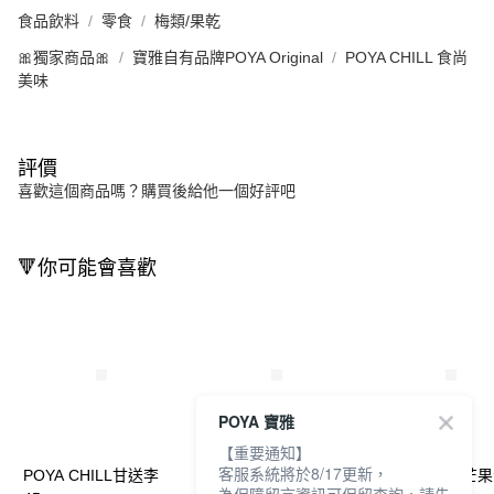
食品飲料
零食
梅類/果乾
🎀獨家商品🎀
寶雅自有品牌POYA Original
POYA CHILL 食尚
美味
評價
喜歡這個商品嗎？購買後給他一個好評吧
🔻你可能會喜歡
POYA 寶雅
【重要通知】
客服系統將於8/17更新，
POYA CHILL甘送李
POYA CHILL仙楂味話
POYA CHILL芒