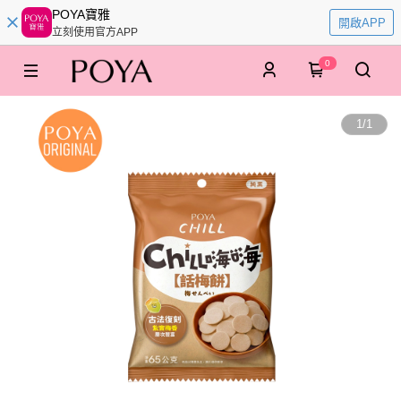
POYA寶雅
開啟APP
立刻使用官方APP
0
1
/
1