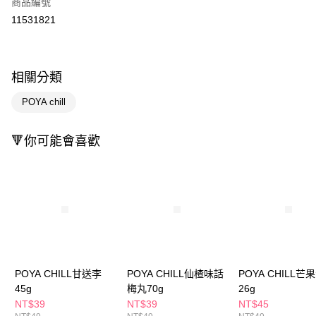
商品編號
信用卡一次付款
11531821
超商取貨付款
LINE Pay
相關分類
Apple Pay
POYA chill
街口支付
🔻你可能會喜歡
悠遊付
Google Pay
AFTEE先享後付
相關說明
【關於「AFTEE先享後付」】
即享券
AFTEE先享後付是「在收到商品之後才付款」的支付方式。 讓您購物簡單
便利好安心！
１．簡單：不需註冊會員、不需綁卡、不需儲值。
運送方式
POYA CHILL甘送李
POYA CHILL仙楂味話
POYA CHILL芒
２．便利：只要手機號碼，簡訊認證，即可結帳。
45g
梅丸70g
26g
３．安心：先確認商品／服務後，再付款。
全家取貨付款
NT$39
NT$39
NT$45
每筆NT$65，滿NT$390(含以上)免運費
【「AFTEE先享後付」結帳流程】