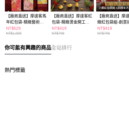
【廠商直送】摩達客馬
【廠商直送】摩達客紅
【廠商直送】摩
年紅包袋-精緻藝術優
包袋-精緻燙金開工大
緻紅包袋組-創意
雅燙金彩色紅包袋-12
吉-12入
立體-12入
NT$529
NT$419
NT$419
NT$1,005
NT$796
NT$796
入組
你可能有興趣的商品
全站排行
熱門標籤