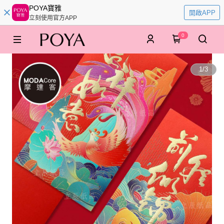
POYA寶雅
開啟APP
立刻使用官方APP
0
1
/
3