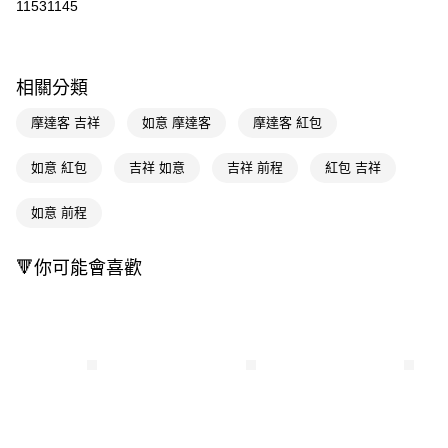
11531145
LINE Pay
Apple Pay
相關分類
街口支付
摩達客 吉祥
如意 摩達客
摩達客 紅包
悠遊付
如意 紅包
吉祥 如意
吉祥 前程
紅包 吉祥
Google Pay
如意 前程
AFTEE先享後付
相關說明
【關於「AFTEE先享後付」】
🔻你可能會喜歡
AFTEE先享後付是「在收到商品之後才付款」的支付方式。 讓您購物簡單
運送方式
便利好安心！
１．簡單：不需註冊會員、不需綁卡、不需儲值。
宅配(廠商直送🚚)
２．便利：只要手機號碼，簡訊認證，即可結帳。
每筆NT$100，滿NT$590(含以上)免運費
３．安心：先確認商品／服務後，再付款。
宅配(離島廠商直送🚚)
【「AFTEE先享後付」結帳流程】
１．於結帳方式選擇「AFTEE先享後付」後，將跳轉至「AFTEE先享後付」
每筆NT$300
結帳頁面，進行簡訊認證並確認金額後，即可完成結帳。
２．訂單成立數日內，您將收到繳費通知簡訊。