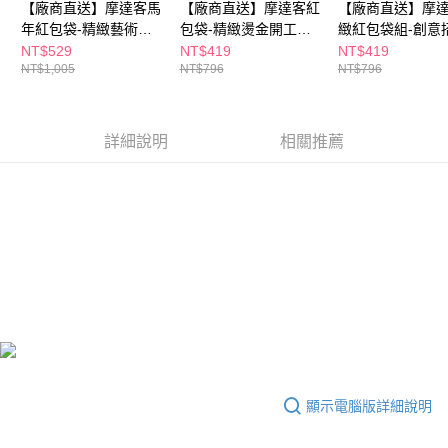
【廠商直送】摩達客馬
【廠商直送】摩達客紅
【廠商直送】摩
３．收到繳費通知簡訊後14天內，點擊此簡訊中的連結，可透過四大超商／
年紅包袋-精緻藝術優
包袋-精緻燙金開工大
緻紅包袋組-創意
ATM／網路銀行／等多元方式進行付款，方視為交易完成。
※ 請注意：結帳手續完成當下不需立刻繳費，但若您需要取消訂單，請聯絡
雅燙金彩色紅包袋-12
吉-12入
立體-12入
NT$529
NT$419
NT$419
購買商品的店家。未經商家同意取消之訂單仍視為有效，需透過AFTEE先享
NT$1,005
NT$796
NT$796
入組
後付繳納相關費用。
※ 交易是否成功請以「AFTEE先享後付 」之結帳頁面顯示為準，若有關於
是否繳費成功／繳費後需取消欲退款等相關疑問，請聯繫「AFTEE先享後付
客戶支援中心」
https://netprotections.freshdesk.com/support/home
詳細說明
相關推薦
【注意事項】
１．透過由恩沛科技股份有限公司提供之「AFTEE先享後付」服務完成之交
易，需依本服務之必要範圍內提供個人資料，並將交易相關給付款項請求債
權轉讓予恩沛科技股份有限公司。
２．關於個人資料處理事宜，請瀏覽以下網址：
https://aftee.tw/terms/#terms3
３．未成年的使用者請事先徵得法定代理人或監護人之同意方可使用
「AFTEE先享後付」，若未經同意申辦者引起之損失，本公司不負相關責
任。
４．使用「AFTEE先享後付」時，將依據個別帳號之用戶狀況，依本公司即
時審查核予不同之上限額度；若仍有額度不足之情形，本公司將視審查結果
請求用戶進行身份認證。
５．嚴禁一人註冊多個帳號或使用他人資訊註冊。若發現惡意使用之情形，
顯示電腦版詳細說明
恩沛科技股份有限公司將有權停止該用戶之使用額度並採取法律行動。