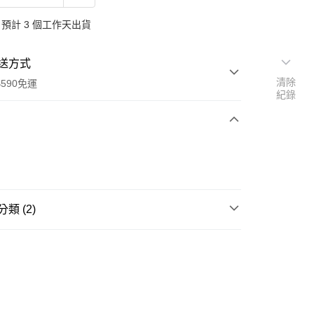
預計 3 個工作天出貨
送方式
清除
590免運
紀錄
次付款
類 (2)
節慶相關
春節
送專區
y