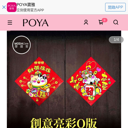
POYA寶雅
開啟APP
立刻使用官方APP
0
1
/
4