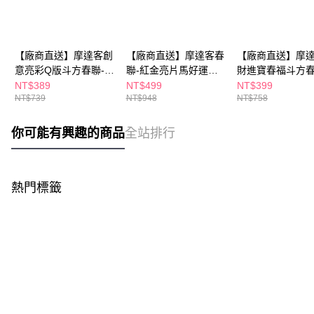
【廠商直送】摩達客創
【廠商直送】摩達客春
【廠商直送】摩
意亮彩Q版斗方春聯-八
聯-紅金亮片馬好運奔
財進寶春福斗方
方來財來福啦斗方春聯
騰馬到成-兩片組
貼3片組
NT$389
NT$499
NT$399
NT$739
NT$948
NT$758
兩片組
你可能有興趣的商品
全站排行
熱門標籤