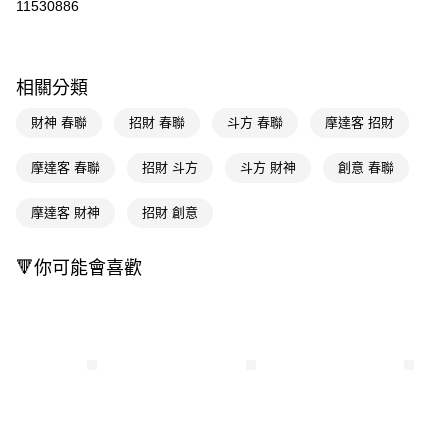
11530886
LINE Pay
Apple Pay
相關分類
街口支付
財神 春聯
招財 春聯
斗方 春聯
摩達客 招財
悠遊付
摩達客 春聯
招財 斗方
斗方 財神
創意 春聯
Google Pay
摩達客 財神
招財 創意
AFTEE先享後付
相關說明
【關於「AFTEE先享後付」】
🔻你可能會喜歡
AFTEE先享後付是「在收到商品之後才付款」的支付方式。 讓您購物簡單
運送方式
便利好安心！
１．簡單：不需註冊會員、不需綁卡、不需儲值。
宅配(廠商直送🚚)
２．便利：只要手機號碼，簡訊認證，即可結帳。
每筆NT$100，滿NT$590(含以上)免運費
３．安心：先確認商品／服務後，再付款。
宅配(離島廠商直送🚚)
【「AFTEE先享後付」結帳流程】
１．於結帳方式選擇「AFTEE先享後付」後，將跳轉至「AFTEE先享後付」
每筆NT$300
結帳頁面，進行簡訊認證並確認金額後，即可完成結帳。
２．訂單成立數日內，您將收到繳費通知簡訊。