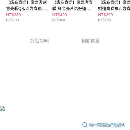
【廠商直送】摩達客創
【廠商直送】摩達客春
【廠商直送】摩
３．收到繳費通知簡訊後14天內，點擊此簡訊中的連結，可透過四大超商／
意亮彩Q版斗方春聯-八
聯-紅金亮片馬好運奔
財進寶春福斗方
ATM／網路銀行／等多元方式進行付款，方視為交易完成。
※ 請注意：結帳手續完成當下不需立刻繳費，但若您需要取消訂單，請聯絡
方來財來福啦斗方春聯
騰馬到成-兩片組
貼3片組
NT$389
NT$499
NT$399
購買商品的店家。未經商家同意取消之訂單仍視為有效，需透過AFTEE先享
NT$739
NT$948
NT$758
兩片組
後付繳納相關費用。
※ 交易是否成功請以「AFTEE先享後付 」之結帳頁面顯示為準，若有關於
是否繳費成功／繳費後需取消欲退款等相關疑問，請聯繫「AFTEE先享後付
客戶支援中心」
https://netprotections.freshdesk.com/support/home
詳細說明
相關推薦
【注意事項】
１．透過由恩沛科技股份有限公司提供之「AFTEE先享後付」服務完成之交
易，需依本服務之必要範圍內提供個人資料，並將交易相關給付款項請求債
權轉讓予恩沛科技股份有限公司。
２．關於個人資料處理事宜，請瀏覽以下網址：
https://aftee.tw/terms/#terms3
３．未成年的使用者請事先徵得法定代理人或監護人之同意方可使用
「AFTEE先享後付」，若未經同意申辦者引起之損失，本公司不負相關責
任。
４．使用「AFTEE先享後付」時，將依據個別帳號之用戶狀況，依本公司即
時審查核予不同之上限額度；若仍有額度不足之情形，本公司將視審查結果
請求用戶進行身份認證。
５．嚴禁一人註冊多個帳號或使用他人資訊註冊。若發現惡意使用之情形，
恩沛科技股份有限公司將有權停止該用戶之使用額度並採取法律行動。
顯示電腦版詳細說明