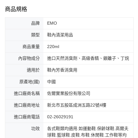
商品規格
品牌
EMO
類型
鞋內清潔用品
商品重量
220ml
內容物成分
進口天然消臭劑、高級香精、銀離子、丁烷
適用於
鞋內芳香消臭用
原產地(國)
中國
進口廠商名稱
佐爾實業股份有限公司
進口廠商地址
新北市五股區成洲五路22號4樓
進口廠商電話
02-26029191
功效
各式鞋類均適用.如運動鞋.保齡球鞋.高爾夫
球鞋.籃球鞋.皮鞋.布鞋.休閒鞋.工作鞋等均