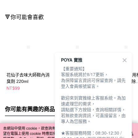
🔻你可能會喜歡
POYA 寶雅
【重要通知】
客服系統將於8/17更新，
花仙子去味大師鞋內消
依必朗簡單任務鞋內除
Simplity鞋靴專
為保障留言資訊可保留查詢，請先
臭劑 220ml
臭劑220ml
除臭噴霧(清爽除
登入會員帳號留言。
菌)150ml
NT$99
NT$89
NT$169
NT$99
NT$199
歡迎來到寶雅線上客服系統。為加
速處理您的需求，
你可能有興趣的商品
全站排行
請點選下方按鈕，查詢相關詳情，
若無欲查詢資訊，可直接留言，由
專人為您服務。
本網站中使用 cookie，欲查詢有關本網站使用 cookie 方式之詳情，及若您不希
★客服服務時間：08:30-12:30 /
熱門標籤
望在電腦上使用 cookie 時應如何變更電腦的 cookie 設定，請參閱本網站「
隱私