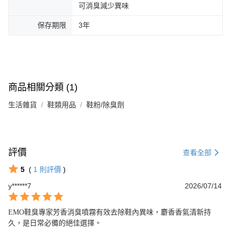
可消臭減少異味
保存期限
3年
商品相關分類 (1)
生活雜貨
鞋類用品
鞋粉/除臭劑
評價
查看全部
5
(
1
則評價
)
y******7
2026/07/14
EMO鞋臭專家芳香消臭噴霧有效去除鞋內異味，麝香香氣清新持
久，是日常必備的絕佳選擇。