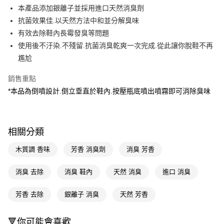
LINE Pay
本產品添加銀離子並採用進口天然消臭劑
抗菌效果佳.以天然方法中和並分解臭味
Apple Pay
有效去除鞋內長霉發臭等問題
街口支付
使用後不汙染.不殘留.抗菌消臭乾爽一次完成.從此讓你脫鞋不再
尷尬
悠遊付
銷售重點
Google Pay
*本品為倒噴設計.倒立垂直於鞋內.按壓瓶底噴出噴霧即可消除臭味
AFTEE先享後付
相關說明
【關於「AFTEE先享後付」】
即享券
相關分類
AFTEE先享後付是「在收到商品之後才付款」的支付方式。 讓您購物簡單
便利好安心！
１．簡單：不需註冊會員、不需綁卡、不需儲值。
木質調 香味
芳香 消臭劑
消臭 芳香
運送方式
２．便利：只要手機號碼，簡訊認證，即可結帳。
３．安心：先確認商品／服務後，再付款。
全家取貨付款
消臭 去除
消臭 鞋內
天然 消臭
進口 消臭
每筆NT$65，滿NT$390(含以上)免運費
【「AFTEE先享後付」結帳流程】
１．於結帳方式選擇「AFTEE先享後付」後，將跳轉至「AFTEE先享後付」
芳香 去除
銀離子 消臭
天然 芳香
付款後全家取貨
結帳頁面，進行簡訊認證並確認金額後，即可完成結帳。
２．訂單成立數日內，您將收到繳費通知簡訊。
每筆NT$65，滿NT$390(含以上)免運費
🔻你可能會喜歡
３．收到繳費通知簡訊後14天內，點擊此簡訊中的連結，可透過四大超商／