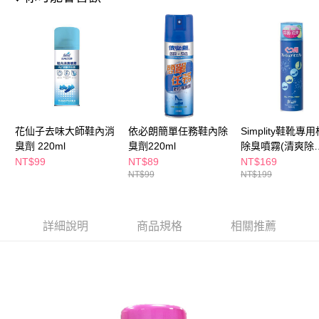
ATM／網路銀行／等多元方式進行付款，方視為交易完成。
萊爾富取貨付款
※ 請注意：結帳手續完成當下不需立刻繳費，但若您需要取消訂單，請聯絡
每筆NT$65，滿NT$490(含以上)免運費
購買商品的店家。未經商家同意取消之訂單仍視為有效，需透過AFTEE先享
後付繳納相關費用。
付款後萊爾富取貨
※ 交易是否成功請以「AFTEE先享後付 」之結帳頁面顯示為準，若有關於
是否繳費成功／繳費後需取消欲退款等相關疑問，請聯繫「AFTEE先享後付
每筆NT$65，滿NT$490(含以上)免運費
客戶支援中心」
https://netprotections.freshdesk.com/support/home
7-11取貨付款
【注意事項】
１．透過由恩沛科技股份有限公司提供之「AFTEE先享後付」服務完成之交
每筆NT$65，滿NT$490(含以上)免運費
花仙子去味大師鞋內消
依必朗簡單任務鞋內除
Simplity鞋靴專
易，需依本服務之必要範圍內提供個人資料，並將交易相關給付款項請求債
臭劑 220ml
臭劑220ml
除臭噴霧(清爽除
權轉讓予恩沛科技股份有限公司。
付款後7-11取貨
菌)150ml
NT$99
NT$89
NT$169
２．關於個人資料處理事宜，請瀏覽以下網址：
每筆NT$65，滿NT$490(含以上)免運費
NT$99
NT$199
https://aftee.tw/terms/#terms3
３．未成年的使用者請事先徵得法定代理人或監護人之同意方可使用
宅配(本島)
「AFTEE先享後付」，若未經同意申辦者引起之損失，本公司不負相關責
任。
每筆NT$100，滿NT$790(含以上)免運費
詳細說明
商品規格
相關推薦
４．使用「AFTEE先享後付」時，將依據個別帳號之用戶狀況，依本公司即
時審查核予不同之上限額度；若仍有額度不足之情形，本公司將視審查結果
付款後寶雅門市自取(由倉庫統一出貨)
請求用戶進行身份認證。
每筆NT$80，滿NT$290(含以上)免運費
５．嚴禁一人註冊多個帳號或使用他人資訊註冊。若發現惡意使用之情形，
恩沛科技股份有限公司將有權停止該用戶之使用額度並採取法律行動。