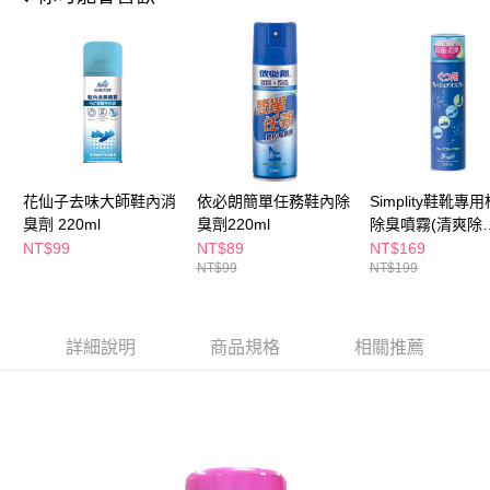
ATM／網路銀行／等多元方式進行付款，方視為交易完成。
萊爾富取貨付款
※ 請注意：結帳手續完成當下不需立刻繳費，但若您需要取消訂單，請聯絡
每筆NT$65，滿NT$490(含以上)免運費
購買商品的店家。未經商家同意取消之訂單仍視為有效，需透過AFTEE先享
後付繳納相關費用。
付款後萊爾富取貨
※ 交易是否成功請以「AFTEE先享後付 」之結帳頁面顯示為準，若有關於
是否繳費成功／繳費後需取消欲退款等相關疑問，請聯繫「AFTEE先享後付
每筆NT$65，滿NT$490(含以上)免運費
客戶支援中心」
https://netprotections.freshdesk.com/support/home
7-11取貨付款
【注意事項】
１．透過由恩沛科技股份有限公司提供之「AFTEE先享後付」服務完成之交
每筆NT$65，滿NT$490(含以上)免運費
花仙子去味大師鞋內消
依必朗簡單任務鞋內除
Simplity鞋靴專
易，需依本服務之必要範圍內提供個人資料，並將交易相關給付款項請求債
臭劑 220ml
臭劑220ml
除臭噴霧(清爽除
權轉讓予恩沛科技股份有限公司。
付款後7-11取貨
菌)150ml
NT$99
NT$89
NT$169
２．關於個人資料處理事宜，請瀏覽以下網址：
每筆NT$65，滿NT$490(含以上)免運費
NT$99
NT$199
https://aftee.tw/terms/#terms3
３．未成年的使用者請事先徵得法定代理人或監護人之同意方可使用
宅配(本島)
「AFTEE先享後付」，若未經同意申辦者引起之損失，本公司不負相關責
任。
每筆NT$100，滿NT$790(含以上)免運費
詳細說明
商品規格
相關推薦
４．使用「AFTEE先享後付」時，將依據個別帳號之用戶狀況，依本公司即
時審查核予不同之上限額度；若仍有額度不足之情形，本公司將視審查結果
付款後寶雅門市自取(由倉庫統一出貨)
請求用戶進行身份認證。
每筆NT$80，滿NT$290(含以上)免運費
５．嚴禁一人註冊多個帳號或使用他人資訊註冊。若發現惡意使用之情形，
恩沛科技股份有限公司將有權停止該用戶之使用額度並採取法律行動。