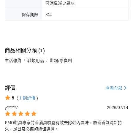
可消臭減少異味
保存期限
3年
商品相關分類 (1)
生活雜貨
鞋類用品
鞋粉/除臭劑
評價
查看全部
5
(
1
則評價
)
y******7
2026/07/14
EMO鞋臭專家芳香消臭噴霧有效去除鞋內異味，麝香香氣清新持
久，是日常必備的絕佳選擇。