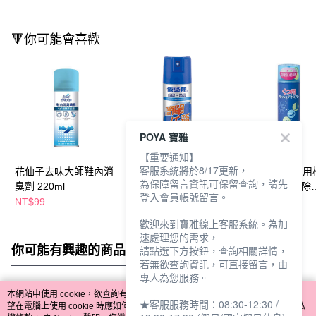
🔻你可能會喜歡
POYA 寶雅
【重要通知】
客服系統將於8/17更新，
花仙子去味大師鞋內消
依必朗簡單任務鞋內除
Simplity鞋靴專
為保障留言資訊可保留查詢，請先
臭劑 220ml
臭劑220ml
除臭噴霧(清爽除
登入會員帳號留言。
菌)150ml
NT$99
NT$89
NT$169
NT$99
NT$199
歡迎來到寶雅線上客服系統。為加
速處理您的需求，
你可能有興趣的商品
全站排行
請點選下方按鈕，查詢相關詳情，
若無欲查詢資訊，可直接留言，由
專人為您服務。
本網站中使用 cookie，欲查詢有關本網站使用 cookie 方式之詳情，及若您不希
★客服服務時間：08:30-12:30 /
熱門標籤
望在電腦上使用 cookie 時應如何變更電腦的 cookie 設定，請參閱本網站「
隱私