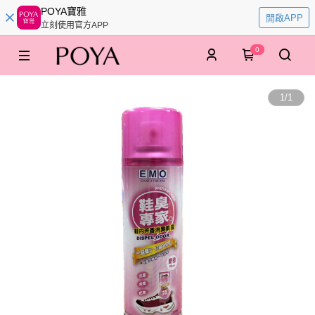
POYA寶雅
開啟APP
立刻使用官方APP
0
1
/
1