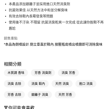
LINE Pay
本產品添加銀離子並採用進口天然消臭劑
抗菌效果佳.以天然方法中和並分解臭味
Apple Pay
有效去除鞋內長霉發臭等問題
街口支付
使用後不汙染.不殘留.抗菌消臭乾爽一次完成.從此讓你脫鞋不再
尷尬
悠遊付
銷售重點
Google Pay
*本品為倒噴設計.倒立垂直於鞋內.按壓瓶底噴出噴霧即可消除臭味
AFTEE先享後付
相關說明
【關於「AFTEE先享後付」】
即享券
相關分類
AFTEE先享後付是「在收到商品之後才付款」的支付方式。 讓您購物簡單
便利好安心！
１．簡單：不需註冊會員、不需綁卡、不需儲值。
木質調 香味
芳香 消臭劑
消臭 芳香
運送方式
２．便利：只要手機號碼，簡訊認證，即可結帳。
３．安心：先確認商品／服務後，再付款。
全家取貨付款
消臭 去除
消臭 鞋內
天然 消臭
進口 消臭
每筆NT$65，滿NT$390(含以上)免運費
【「AFTEE先享後付」結帳流程】
１．於結帳方式選擇「AFTEE先享後付」後，將跳轉至「AFTEE先享後付」
芳香 去除
銀離子 消臭
天然 芳香
付款後全家取貨
結帳頁面，進行簡訊認證並確認金額後，即可完成結帳。
２．訂單成立數日內，您將收到繳費通知簡訊。
每筆NT$65，滿NT$390(含以上)免運費
🔻你可能會喜歡
３．收到繳費通知簡訊後14天內，點擊此簡訊中的連結，可透過四大超商／