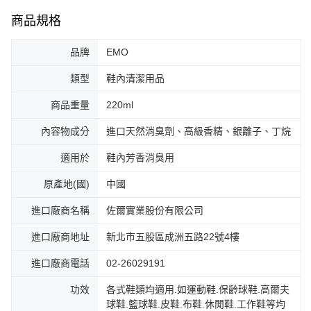
商品規格
品牌
EMO
類型
鞋內清潔用品
商品重量
220ml
內容物成分
進口天然消臭劑、高級香精、銀離子、丁烷
適用於
鞋內芳香消臭用
原產地(國)
中國
進口廠商名稱
佐爾實業股份有限公司
進口廠商地址
新北市五股區成洲五路22號4樓
進口廠商電話
02-26029191
功效
各式鞋類均適用.如運動鞋.保齡球鞋.高爾夫
球鞋.籃球鞋.皮鞋.布鞋.休閒鞋.工作鞋等均