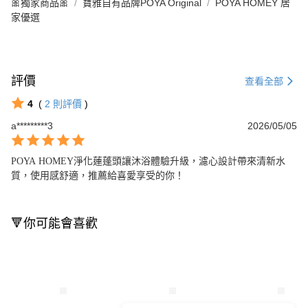
🎀獨家商品🎀
寶雅自有品牌POYA Original
POYA HOMEY 居
家優選
評價
查看全部
4
(
2
則評價
)
a*********3
2026/05/05
POYA HOMEY淨化蓮蓬頭讓沐浴體驗升級，濾心設計帶來清新水
質，使用感舒適，推薦給喜愛享受的你！
🔻你可能會喜歡