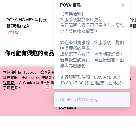
POYA 寶雅
【重要通知】
客服系統將於8/17更新，
POYA HOMEY淨化蓮
POYA HOMEY三段式
POYA HOMEY
為保障留言資訊可保留查詢，請先
蓬頭濾心2入
按摩蓮蓬頭濾心2入
細孔增壓省水蓮
登入會員帳號留言。
NT$50
NT$39
NT$129
歡迎來到寶雅線上客服系統。為加
速處理您的需求，
你可能有興趣的商品
全站排行
請點選下方按鈕，查詢相關詳情，
若無欲查詢資訊，可直接留言，由
專人為您服務。
本網站中使用 cookie，欲查詢有關本網站使用 cookie 方式之詳情，及若您不希
★客服服務時間：08:30-12:30 /
熱門標籤
望在電腦上使用 cookie 時應如何變更電腦的 cookie 設定，請參閱本網站「
隱私
13:30-17:30 (假日/國定假日休息)
權條款
」之 Cookie 聲明。您繼續使用本網站即表示您同意本公司得按本網站使
用條款之 Cookie 聲明使用 cookie。
了解更多 >
Reply to POYA 寶雅
我知道了