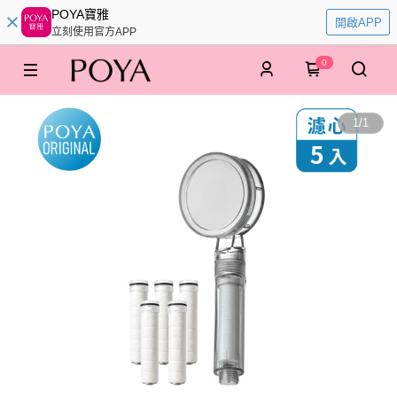
POYA寶雅
開啟APP
立刻使用官方APP
0
1
/
1