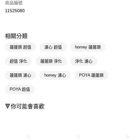
商品編號
信用卡一次付款
11525080
超商取貨付款
LINE Pay
相關分類
Apple Pay
蓮蓬頭 超值
濾心 超值
homey 蓮蓬頭
街口支付
超值 淨化
蓮蓬頭 淨化
淨化 濾心
悠遊付
蓮蓬頭 濾心
homey 濾心
POYA 蓮蓬頭
Google Pay
AFTEE先享後付
POYA 超值
相關說明
【關於「AFTEE先享後付」】
🔻你可能會喜歡
即享券
AFTEE先享後付是「在收到商品之後才付款」的支付方式。 讓您購物簡單
便利好安心！
１．簡單：不需註冊會員、不需綁卡、不需儲值。
運送方式
２．便利：只要手機號碼，簡訊認證，即可結帳。
３．安心：先確認商品／服務後，再付款。
全家取貨付款