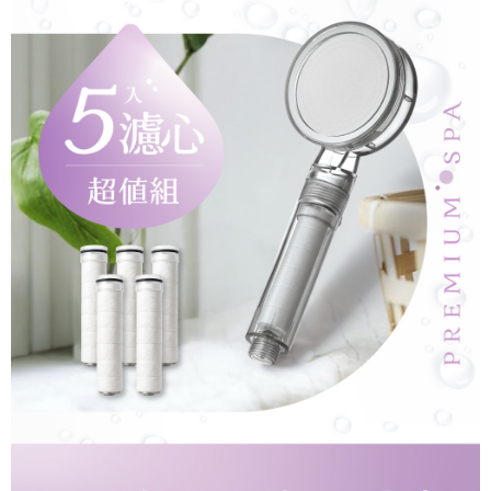
每筆NT$80，滿NT$290(含以上)免運費
５．嚴禁一人註冊多個帳號或使用他人資訊註冊。若發現惡意使用之情形，
恩沛科技股份有限公司將有權停止該用戶之使用額度並採取法律行動。