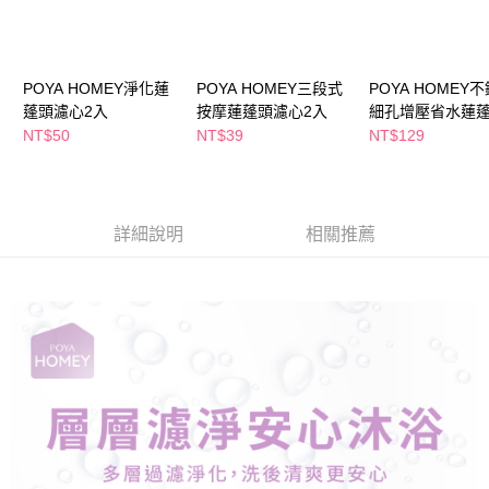
每筆NT$65，滿NT$490(含以上)免運費
【「AFTEE先享後付」結帳流程】
１．於結帳方式選擇「AFTEE先享後付」後，將跳轉至「AFTEE先享後付」
付款後全家取貨
結帳頁面，進行簡訊認證並確認金額後，即可完成結帳。
２．訂單成立數日內，您將收到繳費通知簡訊。
每筆NT$65，滿NT$490(含以上)免運費
３．收到繳費通知簡訊後14天內，點擊此簡訊中的連結，可透過四大超商／
POYA HOMEY淨化蓮
POYA HOMEY三段式
POYA HOMEY
ATM／網路銀行／等多元方式進行付款，方視為交易完成。
蓬頭濾心2入
按摩蓮蓬頭濾心2入
細孔增壓省水蓮
萊爾富取貨付款
※ 請注意：結帳手續完成當下不需立刻繳費，但若您需要取消訂單，請聯絡
NT$50
NT$39
NT$129
每筆NT$65，滿NT$490(含以上)免運費
購買商品的店家。未經商家同意取消之訂單仍視為有效，需透過AFTEE先享
後付繳納相關費用。
付款後萊爾富取貨
※ 交易是否成功請以「AFTEE先享後付 」之結帳頁面顯示為準，若有關於
是否繳費成功／繳費後需取消欲退款等相關疑問，請聯繫「AFTEE先享後付
每筆NT$65，滿NT$490(含以上)免運費
客戶支援中心」
https://netprotections.freshdesk.com/support/home
詳細說明
相關推薦
7-11取貨付款
【注意事項】
１．透過由恩沛科技股份有限公司提供之「AFTEE先享後付」服務完成之交
每筆NT$65，滿NT$490(含以上)免運費
易，需依本服務之必要範圍內提供個人資料，並將交易相關給付款項請求債
權轉讓予恩沛科技股份有限公司。
付款後7-11取貨
２．關於個人資料處理事宜，請瀏覽以下網址：
每筆NT$65，滿NT$490(含以上)免運費
https://aftee.tw/terms/#terms3
３．未成年的使用者請事先徵得法定代理人或監護人之同意方可使用
宅配(本島)
「AFTEE先享後付」，若未經同意申辦者引起之損失，本公司不負相關責
任。
每筆NT$100，滿NT$790(含以上)免運費
４．使用「AFTEE先享後付」時，將依據個別帳號之用戶狀況，依本公司即
時審查核予不同之上限額度；若仍有額度不足之情形，本公司將視審查結果
付款後寶雅門市自取(由倉庫統一出貨)
請求用戶進行身份認證。