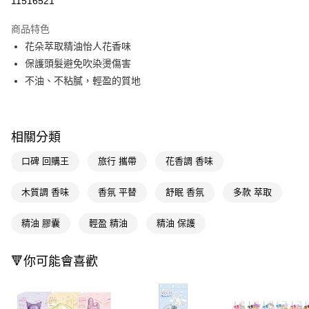
11516521
超商取貨付款
商品特色
LINE Pay
花朵萃取精油怡人花香味
保護頭髮避免吹染燙傷害
Apple Pay
不油、不粘膩，輕盈的質地
街口支付
悠遊付
相關分類
Google Pay
口碑 回購王
旅行 攜帶
花香調 香味
AFTEE先享後付
相關說明
木質調 香味
香氛 平替
舒眠 香氛
多款 萃取
【關於「AFTEE先享後付」】
即享券
AFTEE先享後付是「在收到商品之後才付款」的支付方式。 讓您購物簡單
精油 膠囊
輕盈 精油
精油 保護
便利好安心！
１．簡單：不需註冊會員、不需綁卡、不需儲值。
運送方式
２．便利：只要手機號碼，簡訊認證，即可結帳。
🔻你可能會喜歡
３．安心：先確認商品／服務後，再付款。
全家取貨付款
每筆NT$65，滿NT$390(含以上)免運費
【「AFTEE先享後付」結帳流程】
１．於結帳方式選擇「AFTEE先享後付」後，將跳轉至「AFTEE先享後付」