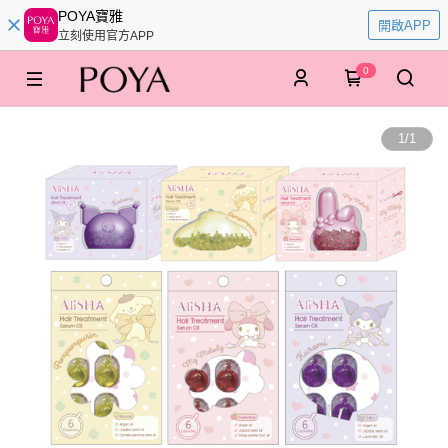
POYA寶雅
開啟APP
立刻使用官方APP
0
1
/
1