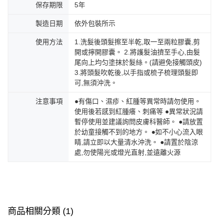
保存期限
5年
製造日期
依外包裝所示
使用方法
1.洗髮後頭髮擦至半乾,取一至兩粒膠囊,剪
開或擰開膠囊。 2.將護髮油擠至手心,由髮
尾向上均匀塗抹於髮絲。(請避免接觸頭皮)
3.將頭髮吹乾後,以手指或梳子梳理頭髮即
可,無須沖洗。
注意事項
●有傷口、濕疹、紅腫等異常時請勿使用。
使用後若感到紅腫癢、刺痛等 ●異常狀況請
暫停使用並建議詢問皮膚科醫師。 ●請放置
於幼童接觸不到的地方。 ●如不小心流入眼
睛,請立即以大量清水沖洗。 ●請置於陰涼
處,勿使陽光或燈光直射,並遠離火源
商品相關分類 (1)