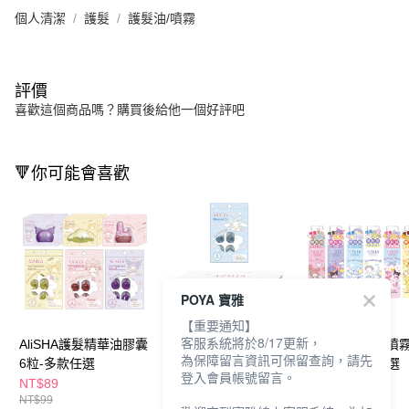
個人清潔
護髮
護髮油/噴霧
評價
喜歡這個商品嗎？購買後給他一個好評吧
🔻你可能會喜歡
POYA 寶雅
【重要通知】
客服系統將於8/17更新，
AliSHA護髮精華油膠囊
AliSHA即淨卸妝油膠囊
AliSHA乾洗髮噴
為保障留言資訊可保留查詢，請先
6粒-多款任選
6粒/28粒-大耳狗限定-
220ml-多款任選
登入會員帳號留言。
多款任選
NT$89
NT$89
NT$199
NT$99
NT$109
NT$299