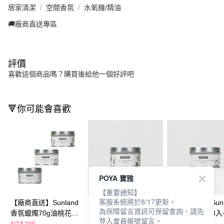
居家清潔
空間香氛
水氧機/精油
🚚廠商直送專區
評價
喜歡這個商品嗎？購買後給他一個好評吧
🔻你可能會喜歡
POYA 寶雅
【重要通知】
客服系統將於8/17更新，
【廠商直送】Sunland
【廠商直送】Sunland
【廠商直送】Sunl
為保障留言資訊可保留查詢，請先
香氛蠟燭70g油桃花
香氛蠟燭70g-3入-風鈴
香氛蠟燭70g-3入
登入會員帳號留言。
+風鈴草+鼠尾草
草
花蜂蜜