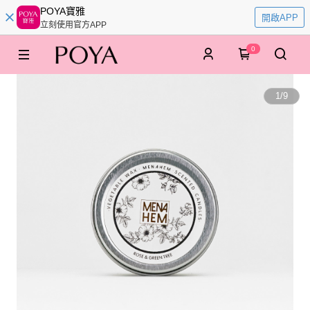
POYA寶雅
開啟APP
立刻使用官方APP
0
1
/
9