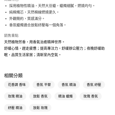
Apple Pay
採用植物性精油，天然大豆蠟，蠟燭細膩，燃燒均勻。
純棉燭芯，天然棉線燃燒更久。
街口支付
外觀簡約，質感滿分。
悠遊付
香氛蠟燭適合放鬆紓壓每一個角落。
Google Pay
銷售重點
天然植物芳香，用香氣治癒精神世界。
AFTEE先享後付
舒緩心情，趕走疲憊；提高專注力，舒緩辦公壓力；夜晚舒緩助
相關說明
眠，品質生活家居；清新室內空氣。
【關於「AFTEE先享後付」】
AFTEE先享後付是「在收到商品之後才付款」的支付方式。 讓您購物簡單
運送方式
便利好安心！
１．簡單：不需註冊會員、不需綁卡、不需儲值。
宅配(廠商直送🚚)
２．便利：只要手機號碼，簡訊認證，即可結帳。
相關分類
每筆NT$100，滿NT$590(含以上)免運費
３．安心：先確認商品／服務後，再付款。
花香調 香味
香氛 平替
香氛 精油
香氛 紓壓
宅配(離島廠商直送🚚)
【「AFTEE先享後付」結帳流程】
１．於結帳方式選擇「AFTEE先享後付」後，將跳轉至「AFTEE先享後付」
每筆NT$300
結帳頁面，進行簡訊認證並確認金額後，即可完成結帳。
玫瑰 精油
放鬆 香氛
精油 蠟燭
玫瑰 香氛
２．訂單成立數日內，您將收到繳費通知簡訊。
３．收到繳費通知簡訊後14天內，點擊此簡訊中的連結，可透過四大超商／
紓壓 精油
放鬆 玫瑰
ATM／網路銀行／等多元方式進行付款，方視為交易完成。
※ 請注意：結帳手續完成當下不需立刻繳費，但若您需要取消訂單，請聯絡