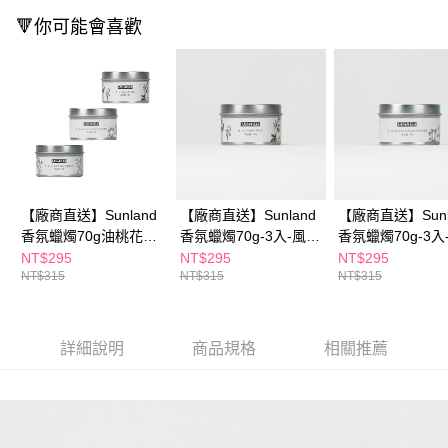
購買商品的店家。未經商家同意取消之訂單仍視為有效，需透過AFTEE先享
🔻你可能會喜歡
後付繳納相關費用。
※ 交易是否成功請以「AFTEE先享後付 」之結帳頁面顯示為準，若有關於
是否繳費成功／繳費後需取消欲退款等相關疑問，請聯繫「AFTEE先享後付
客戶支援中心」
https://netprotections.freshdesk.com/support/home
【注意事項】
１．透過由恩沛科技股份有限公司提供之「AFTEE先享後付」服務完成之交
易，需依本服務之必要範圍內提供個人資料，並將交易相關給付款項請求債
權轉讓予恩沛科技股份有限公司。
２．關於個人資料處理事宜，請瀏覽以下網址：
【廠商直送】Sunland
【廠商直送】Sunland
【廠商直送】Sunl
https://aftee.tw/terms/#terms3
３．未成年的使用者請事先徵得法定代理人或監護人之同意方可使用
香氛蠟燭70g油桃花
香氛蠟燭70g-3入-風鈴
香氛蠟燭70g-3入
「AFTEE先享後付」，若未經同意申辦者引起之損失，本公司不負相關責
+風鈴草+鼠尾草
草
花蜂蜜
NT$295
NT$295
NT$295
任。
NT$315
NT$315
NT$315
４．使用「AFTEE先享後付」時，將依據個別帳號之用戶狀況，依本公司即
時審查核予不同之上限額度；若仍有額度不足之情形，本公司將視審查結果
請求用戶進行身份認證。
５．嚴禁一人註冊多個帳號或使用他人資訊註冊。若發現惡意使用之情形，
詳細說明
商品規格
相關推薦
恩沛科技股份有限公司將有權停止該用戶之使用額度並採取法律行動。