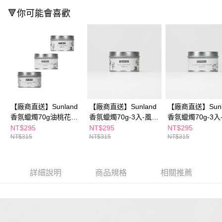
購買商品的店家。未經商家同意取消之訂單仍視為有效，需透過AFTEE先享
🔻你可能會喜歡
後付繳納相關費用。
※ 交易是否成功請以「AFTEE先享後付 」之結帳頁面顯示為準，若有關於
是否繳費成功／繳費後需取消欲退款等相關疑問，請聯繫「AFTEE先享後付
客戶支援中心」
https://netprotections.freshdesk.com/support/home
【注意事項】
１．透過由恩沛科技股份有限公司提供之「AFTEE先享後付」服務完成之交
易，需依本服務之必要範圍內提供個人資料，並將交易相關給付款項請求債
權轉讓予恩沛科技股份有限公司。
２．關於個人資料處理事宜，請瀏覽以下網址：
【廠商直送】Sunland
【廠商直送】Sunland
【廠商直送】Sunl
https://aftee.tw/terms/#terms3
３．未成年的使用者請事先徵得法定代理人或監護人之同意方可使用
香氛蠟燭70g油桃花
香氛蠟燭70g-3入-風鈴
香氛蠟燭70g-3入
「AFTEE先享後付」，若未經同意申辦者引起之損失，本公司不負相關責
+風鈴草+鼠尾草
草
花蜂蜜
NT$295
NT$295
NT$295
任。
NT$315
NT$315
NT$315
４．使用「AFTEE先享後付」時，將依據個別帳號之用戶狀況，依本公司即
時審查核予不同之上限額度；若仍有額度不足之情形，本公司將視審查結果
請求用戶進行身份認證。
５．嚴禁一人註冊多個帳號或使用他人資訊註冊。若發現惡意使用之情形，
詳細說明
商品規格
相關推薦
恩沛科技股份有限公司將有權停止該用戶之使用額度並採取法律行動。