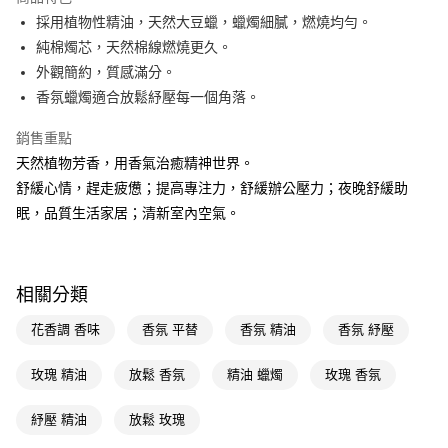
Apple Pay
採用植物性精油，天然大豆蠟，蠟燭細膩，燃燒均勻。
純棉燭芯，天然棉線燃燒更久。
街口支付
外觀簡約，質感滿分。
悠遊付
香氛蠟燭適合放鬆紓壓每一個角落。
Google Pay
銷售重點
天然植物芳香，用香氣治癒精神世界。
AFTEE先享後付
舒緩心情，趕走疲憊；提高專注力，舒緩辦公壓力；夜晚舒緩助
相關說明
眠，品質生活家居；清新室內空氣。
【關於「AFTEE先享後付」】
AFTEE先享後付是「在收到商品之後才付款」的支付方式。 讓您購物簡單
運送方式
便利好安心！
１．簡單：不需註冊會員、不需綁卡、不需儲值。
宅配(廠商直送🚚)
２．便利：只要手機號碼，簡訊認證，即可結帳。
相關分類
每筆NT$100，滿NT$590(含以上)免運費
３．安心：先確認商品／服務後，再付款。
花香調 香味
香氛 平替
香氛 精油
香氛 紓壓
宅配(離島廠商直送🚚)
【「AFTEE先享後付」結帳流程】
１．於結帳方式選擇「AFTEE先享後付」後，將跳轉至「AFTEE先享後付」
每筆NT$300
結帳頁面，進行簡訊認證並確認金額後，即可完成結帳。
玫瑰 精油
放鬆 香氛
精油 蠟燭
玫瑰 香氛
２．訂單成立數日內，您將收到繳費通知簡訊。
３．收到繳費通知簡訊後14天內，點擊此簡訊中的連結，可透過四大超商／
紓壓 精油
放鬆 玫瑰
ATM／網路銀行／等多元方式進行付款，方視為交易完成。
※ 請注意：結帳手續完成當下不需立刻繳費，但若您需要取消訂單，請聯絡