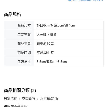
商品規格
商品尺寸
杯口6cm*杯底6cm*高4cm
主要材質
大豆蠟、精油
商品重量
蠟重約70克
燃燒時間
常溫12小時
包裝尺寸
5.5cm*5.5cm*6.5cm
商品相關分類 (2)
居家清潔
空間香氛
水氧機/精油
🚚廠商直送專區