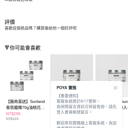
評價
喜歡這個商品嗎？購買後給他一個好評吧
🔻你可能會喜歡
POYA 寶雅
【重要通知】
客服系統將於8/17更新，
【廠商直送】Sunland
【廠商直送】Sunland
【廠商直送】Sunl
為保障留言資訊可保留查詢，請先
香氛蠟燭70g油桃花
香氛蠟燭70g-3入-風鈴
香氛蠟燭70g-3入
登入會員帳號留言。
+風鈴草+鼠尾草
草
花蜂蜜
NT$295
NT$295
NT$295
NT$315
NT$315
NT$315
歡迎來到寶雅線上客服系統。為加