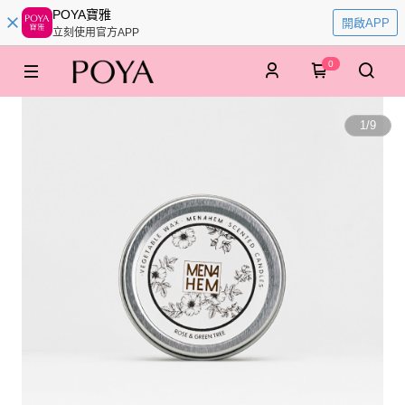
POYA寶雅
開啟APP
立刻使用官方APP
0
1
/
9