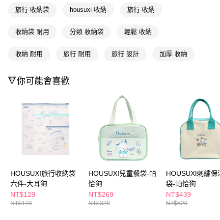
ATM／網路銀行／等多元方式進行付款，方視為交易完成。
萊爾富取貨付款
旅行 收納袋
housuxi 收納
旅行 收納
※ 請注意：結帳手續完成當下不需立刻繳費，但若您需要取消訂單，請聯絡
每筆NT$65，滿NT$490(含以上)免運費
購買商品的店家。未經商家同意取消之訂單仍視為有效，需透過AFTEE先享
後付繳納相關費用。
收納袋 耐用
分類 收納袋
輕鬆 收納
付款後萊爾富取貨
※ 交易是否成功請以「AFTEE先享後付 」之結帳頁面顯示為準，若有關於
是否繳費成功／繳費後需取消欲退款等相關疑問，請聯繫「AFTEE先享後付
每筆NT$65，滿NT$490(含以上)免運費
收納 耐用
旅行 耐用
旅行 設計
加厚 收納
客戶支援中心」
https://netprotections.freshdesk.com/support/home
7-11取貨付款
【注意事項】
🔻你可能會喜歡
１．透過由恩沛科技股份有限公司提供之「AFTEE先享後付」服務完成之交
每筆NT$65，滿NT$490(含以上)免運費
易，需依本服務之必要範圍內提供個人資料，並將交易相關給付款項請求債
權轉讓予恩沛科技股份有限公司。
付款後7-11取貨
２．關於個人資料處理事宜，請瀏覽以下網址：
每筆NT$65，滿NT$490(含以上)免運費
https://aftee.tw/terms/#terms3
３．未成年的使用者請事先徵得法定代理人或監護人之同意方可使用
宅配(本島)
「AFTEE先享後付」，若未經同意申辦者引起之損失，本公司不負相關責
任。
每筆NT$100，滿NT$790(含以上)免運費
４．使用「AFTEE先享後付」時，將依據個別帳號之用戶狀況，依本公司即
時審查核予不同之上限額度；若仍有額度不足之情形，本公司將視審查結果
付款後寶雅門市自取(由倉庫統一出貨)
請求用戶進行身份認證。
HOUSUXI旅行收納袋
HOUSUXI兒童餐袋-帕
HOUSUXI刺繡
每筆NT$80，滿NT$290(含以上)免運費
５．嚴禁一人註冊多個帳號或使用他人資訊註冊。若發現惡意使用之情形，
六件-大耳狗
恰狗
袋-帕恰狗
恩沛科技股份有限公司將有權停止該用戶之使用額度並採取法律行動。
NT$129
NT$269
NT$439
NT$170
NT$320
NT$520