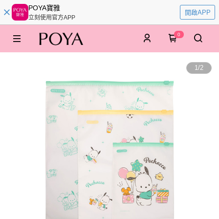
POYA寶雅
開啟APP
立刻使用官方APP
0
1
/
2