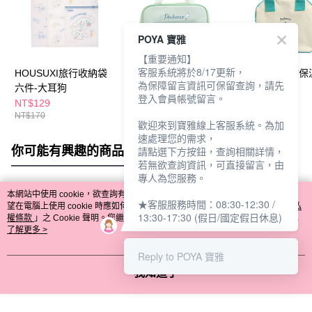
POYA 寶雅
【重要通知】
客服系統將於8/17更新，
HOUSUXI旅行收納袋
HOUSUXI兒童餐袋-帕
HOUSUXI刺繡
為保障留言資訊可保留查詢，請先
六件-大耳狗
恰狗
袋-帕恰狗
登入會員帳號留言。
NT$129
NT$269
NT$439
NT$170
NT$320
NT$520
歡迎來到寶雅線上客服系統。為加
速處理您的需求，
你可能有興趣的商品
全站排行
請點選下方按鈕，查詢相關詳情，
若無欲查詢資訊，可直接留言，由
專人為您服務。
本網站中使用 cookie，欲查詢有關本網站使用 cookie 方式之詳情，及若您不希
★客服服務時間：08:30-12:30 /
熱門標籤
望在電腦上使用 cookie 時應如何變更電腦的 cookie 設定，請參閱本網站「
隱私
13:30-17:30 (假日/國定假日休息)
權條款
」之 Cookie 聲明。您繼續使用本網站即表示您同意本公司得按本網站使
用條款之 Cookie 聲明使用 cookie。
了解更多 >
Reply to POYA 寶雅
我知道了