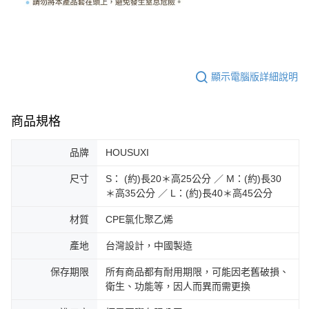
顯示電腦版詳細說明
商品規格
品牌
HOUSUXI
尺寸
S： (約)長20＊高25公分 ／ M：(約)長30
＊高35公分 ／ L：(約)長40＊高45公分
材質
CPE氯化聚乙烯
產地
台灣設計，中國製造
保存期限
所有商品都有耐用期限，可能因老舊破損、
衛生、功能等，因人而異而需更換