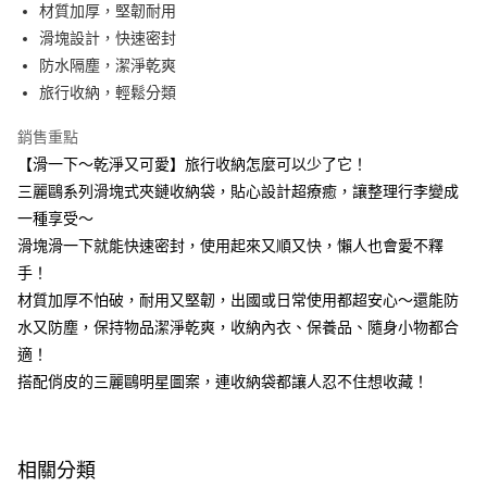
LINE Pay
材質加厚，堅韌耐用
滑塊設計，快速密封
Apple Pay
防水隔塵，潔淨乾爽
街口支付
旅行收納，輕鬆分類
悠遊付
銷售重點
【滑一下～乾淨又可愛】旅行收納怎麼可以少了它！
Google Pay
三麗鷗系列滑塊式夾鏈收納袋，貼心設計超療癒，讓整理行李變成
AFTEE先享後付
一種享受～
相關說明
滑塊滑一下就能快速密封，使用起來又順又快，懶人也會愛不釋
【關於「AFTEE先享後付」】
手！
即享券
AFTEE先享後付是「在收到商品之後才付款」的支付方式。 讓您購物簡單
便利好安心！
材質加厚不怕破，耐用又堅韌，出國或日常使用都超安心～還能防
１．簡單：不需註冊會員、不需綁卡、不需儲值。
水又防塵，保持物品潔淨乾爽，收納內衣、保養品、隨身小物都合
運送方式
２．便利：只要手機號碼，簡訊認證，即可結帳。
適！
３．安心：先確認商品／服務後，再付款。
全家取貨付款
搭配俏皮的三麗鷗明星圖案，連收納袋都讓人忍不住想收藏！
每筆NT$65，滿NT$390(含以上)免運費
【「AFTEE先享後付」結帳流程】
１．於結帳方式選擇「AFTEE先享後付」後，將跳轉至「AFTEE先享後付」
付款後全家取貨
結帳頁面，進行簡訊認證並確認金額後，即可完成結帳。
２．訂單成立數日內，您將收到繳費通知簡訊。
每筆NT$65，滿NT$390(含以上)免運費
相關分類
３．收到繳費通知簡訊後14天內，點擊此簡訊中的連結，可透過四大超商／