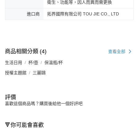
衛生、功能等，因人而異而需更換
進口商
拓界國際有限公司 TOU JIE CO., LTD
商品相關分類 (4)
查看全部
生活日用
杯/壺
保溫瓶/杯
授權主題館
三麗鷗
評價
喜歡這個商品嗎？購買後給他一個好評吧
🔻你可能會喜歡