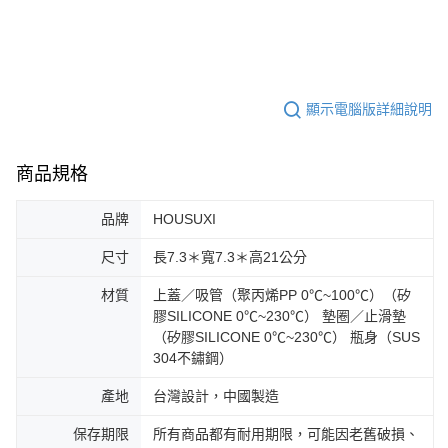
顯示電腦版詳細說明
商品規格
品牌
HOUSUXI
尺寸
長7.3＊寬7.3＊高21公分
材質
上蓋／吸管（聚丙烯PP 0℃~100℃）（矽
膠SILICONE 0℃~230℃） 墊圈／止滑墊
（矽膠SILICONE 0℃~230℃） 瓶身（SUS
304不鏽鋼）
產地
台灣設計，中國製造
保存期限
所有商品都有耐用期限，可能因老舊破損、