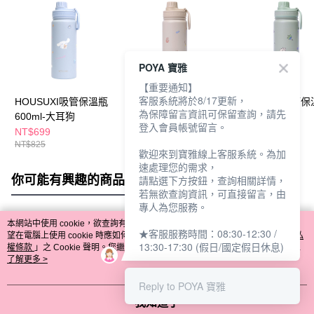
POYA 寶雅
【重要通知】
客服系統將於8/17更新，
HOUSUXI吸管保溫瓶
HOUSUXI吸管保溫瓶
HOUSUXI吸管
為保障留言資訊可保留查詢，請先
600ml-大耳狗
600ml-奇奇蒂蒂
600ml-三眼怪
登入會員帳號留言。
NT$699
NT$699
NT$699
NT$825
NT$825
NT$825
歡迎來到寶雅線上客服系統。為加
速處理您的需求，
你可能有興趣的商品
全站排行
請點選下方按鈕，查詢相關詳情，
若無欲查詢資訊，可直接留言，由
專人為您服務。
本網站中使用 cookie，欲查詢有關本網站使用 cookie 方式之詳情，及若您不希
★客服服務時間：08:30-12:30 /
熱門標籤
望在電腦上使用 cookie 時應如何變更電腦的 cookie 設定，請參閱本網站「
隱私
13:30-17:30 (假日/國定假日休息)
權條款
」之 Cookie 聲明。您繼續使用本網站即表示您同意本公司得按本網站使
用條款之 Cookie 聲明使用 cookie。
了解更多 >
Reply to POYA 寶雅
我知道了