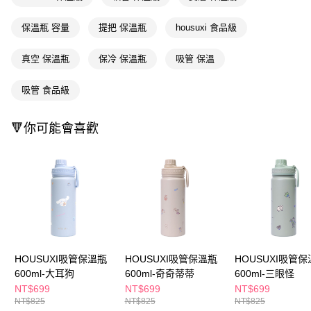
ATM／網路銀行／等多元方式進行付款，方視為交易完成。
萊爾富取貨付款
※ 請注意：結帳手續完成當下不需立刻繳費，但若您需要取消訂單，請聯絡
保溫瓶 容量
提把 保溫瓶
housuxi 食品級
每筆NT$65，滿NT$490(含以上)免運費
購買商品的店家。未經商家同意取消之訂單仍視為有效，需透過AFTEE先享
後付繳納相關費用。
付款後萊爾富取貨
※ 交易是否成功請以「AFTEE先享後付 」之結帳頁面顯示為準，若有關於
真空 保溫瓶
保冷 保溫瓶
吸管 保溫
是否繳費成功／繳費後需取消欲退款等相關疑問，請聯繫「AFTEE先享後付
每筆NT$65，滿NT$490(含以上)免運費
客戶支援中心」
https://netprotections.freshdesk.com/support/home
吸管 食品級
7-11取貨付款
【注意事項】
１．透過由恩沛科技股份有限公司提供之「AFTEE先享後付」服務完成之交
每筆NT$65，滿NT$490(含以上)免運費
🔻你可能會喜歡
易，需依本服務之必要範圍內提供個人資料，並將交易相關給付款項請求債
權轉讓予恩沛科技股份有限公司。
付款後7-11取貨
２．關於個人資料處理事宜，請瀏覽以下網址：
每筆NT$65，滿NT$490(含以上)免運費
https://aftee.tw/terms/#terms3
３．未成年的使用者請事先徵得法定代理人或監護人之同意方可使用
宅配(本島)
「AFTEE先享後付」，若未經同意申辦者引起之損失，本公司不負相關責
任。
每筆NT$100，滿NT$790(含以上)免運費
４．使用「AFTEE先享後付」時，將依據個別帳號之用戶狀況，依本公司即
時審查核予不同之上限額度；若仍有額度不足之情形，本公司將視審查結果
付款後寶雅門市自取(由倉庫統一出貨)
請求用戶進行身份認證。
每筆NT$80，滿NT$290(含以上)免運費
５．嚴禁一人註冊多個帳號或使用他人資訊註冊。若發現惡意使用之情形，
HOUSUXI吸管保溫瓶
HOUSUXI吸管保溫瓶
HOUSUXI吸管
恩沛科技股份有限公司將有權停止該用戶之使用額度並採取法律行動。
600ml-大耳狗
600ml-奇奇蒂蒂
600ml-三眼怪
NT$699
NT$699
NT$699
NT$825
NT$825
NT$825