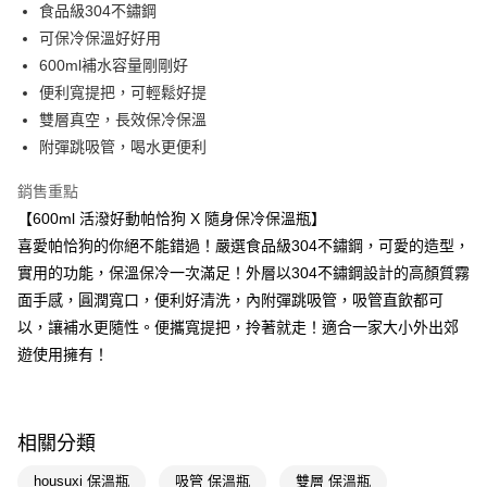
LINE Pay
食品級304不鏽鋼
可保冷保溫好好用
Apple Pay
600ml補水容量剛剛好
街口支付
便利寬提把，可輕鬆好提
雙層真空，長效保冷保溫
悠遊付
附彈跳吸管，喝水更便利
Google Pay
銷售重點
AFTEE先享後付
【600ml 活潑好動帕恰狗 X 隨身保冷保溫瓶】
相關說明
喜愛帕恰狗的你絕不能錯過！嚴選食品級304不鏽鋼，可愛的造型，
【關於「AFTEE先享後付」】
實用的功能，保溫保冷一次滿足！外層以304不鏽鋼設計的高顏質霧
即享券
AFTEE先享後付是「在收到商品之後才付款」的支付方式。 讓您購物簡單
便利好安心！
面手感，圓潤寬口，便利好清洗，內附彈跳吸管，吸管直飲都可
１．簡單：不需註冊會員、不需綁卡、不需儲值。
以，讓補水更隨性。便攜寬提把，拎著就走！適合一家大小外出郊
運送方式
２．便利：只要手機號碼，簡訊認證，即可結帳。
遊使用擁有！
３．安心：先確認商品／服務後，再付款。
全家取貨付款
每筆NT$65，滿NT$390(含以上)免運費
【「AFTEE先享後付」結帳流程】
１．於結帳方式選擇「AFTEE先享後付」後，將跳轉至「AFTEE先享後付」
付款後全家取貨
結帳頁面，進行簡訊認證並確認金額後，即可完成結帳。
相關分類
２．訂單成立數日內，您將收到繳費通知簡訊。
每筆NT$65，滿NT$390(含以上)免運費
３．收到繳費通知簡訊後14天內，點擊此簡訊中的連結，可透過四大超商／
housuxi 保溫瓶
吸管 保溫瓶
雙層 保溫瓶