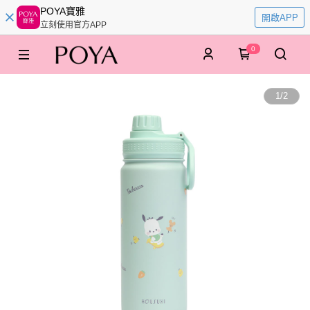
POYA寶雅
開啟APP
立刻使用官方APP
0
1
/
2