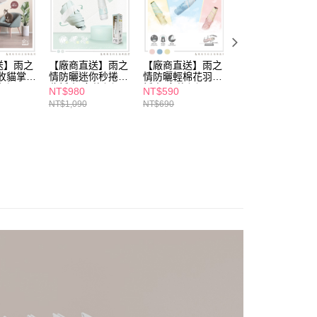
援中心」
https://netprotections.freshdesk.com/support/home
項】
恩沛科技股份有限公司提供之「AFTEE先享後付」服務完成之
依本服務之必要範圍內提供個人資料，並將交易相關給付款項請
讓予恩沛科技股份有限公司。
送】雨之
【廠商直送】雨之
【廠商直送】雨之
【廠商直送】雨之
收貓掌自
情防曬迷你秒捲快
情防曬輕棉花羽毛
情特大反向自動折
個人資料處理事宜，請瀏覽以下網址：
任選
收折傘-多款任選
折傘-多款任選
傘-多款任選
ee.tw/terms/#terms3
NT$980
NT$590
NT$490
年的使用者請事先徵得法定代理人或監護人之同意方可使用
NT$1,090
NT$690
NT$590
E先享後付」，若未經同意申辦者引起之損失，本公司不負相關責
AFTEE先享後付」時，將依據個別帳號之用戶狀況，依本公司
核予不同之上限額度；若仍有額度不足之情形，本公司將視審查
用戶進行身份認證。
一人註冊多個帳號或使用他人資訊註冊。若發現惡意使用之情
科技股份有限公司將有權停止該用戶之使用額度並採取法律行