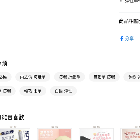
彈性傘
悠遊付
Google Pa
商品相關分
AFTEE先
相關說明
生活雜貨
分享
【關於「A
🚚廠商直
AFTEE
便利好安
運送方式
生活雜貨
１．簡單
２．便利
分類
宅配(廠商直
３．安心
每筆NT$1
必備
雨之情 防曬傘
防曬 折疊傘
自動傘 防曬
多款 
【「AFT
宅配(離島
１．於結帳
付」結帳
傘 防曬
輕巧 雨傘
百搭 彈性
每筆NT$3
２．訂單
３．收到繳
／ATM／
※ 請注意
可能會喜歡
絡購買商品
先享後付
※ 交易是
是否繳費成