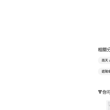
相關
雨天 
遮陽
🔻你