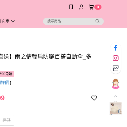
0
研究室
直送】雨之情輕扁防曬百搭自動傘_多
590免運
則評價
)
99
霧藍