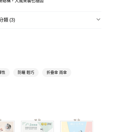
骨結構，大風來襲也穩固
y
類 (3)
享後付
雨具
折傘
FTEE先享後付」】
送專區
先享後付是「在收到商品之後才付款」的支付方式。 讓您購物簡單
心！
★品牌精選
雨之情loveofrain/雨之戀Loverain
：不需註冊會員、不需綁卡、不需儲值。
：只要手機號碼，簡訊認證，即可結帳。
送🚚)
：先確認商品／服務後，再付款。
00，滿NT$590(含以上)免運費
彈性
防曬 輕巧
折疊傘 雨傘
EE先享後付」結帳流程】
廠商直送🚚)
方式選擇「AFTEE先享後付」後，將跳轉至「AFTEE先享後
頁面，進行簡訊認證並確認金額後，即可完成結帳。
00
成立數日內，您將收到繳費通知簡訊。
費通知簡訊後14天內，點擊此簡訊中的連結，可透過四大超商
網路銀行／等多元方式進行付款，方視為交易完成。
：結帳手續完成當下不需立刻繳費，但若您需要取消訂單，請聯
的店家。未經商家同意取消之訂單仍視為有效，需透過AFTEE
繳納相關費用。
否成功請以「AFTEE先享後付 」之結帳頁面顯示為準，若有關於
功／繳費後需取消欲退款等相關疑問，請聯繫「AFTEE先享後