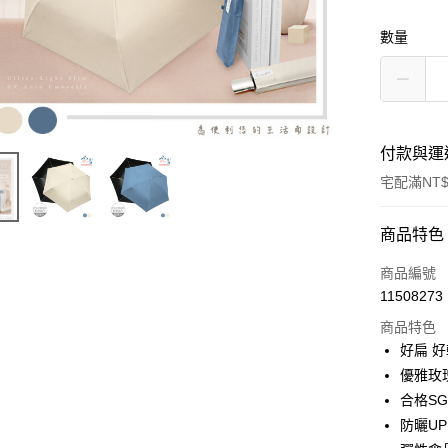
數量
付款與運
宅配滿NT$
付款方式
商品特色
POYA支付
商品編號
11508273
信用卡一
商品特色
LINE Pay
好扁 
優雅玫
Apple Pay
合格S
街口支付
防曬UP