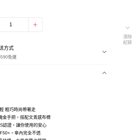
清除
紀錄
送方式
590免運
次付款
好輕 輕巧時尚帶著走
瑰金手把，搭配文青感布標
GS認證，讓你使用的安心
F50+，傘內完全不透