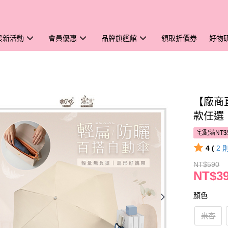
最新活動
會員優惠
品牌旗艦館
領取折價券
好物
【廠商
款任選
宅配滿NT$
4 (
2
NT$590
NT$3
顏色
米杏