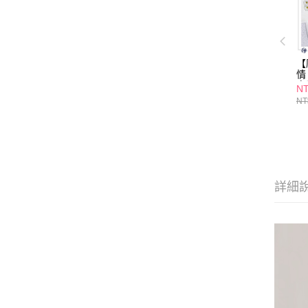
【
情
自
NT
NT
詳細