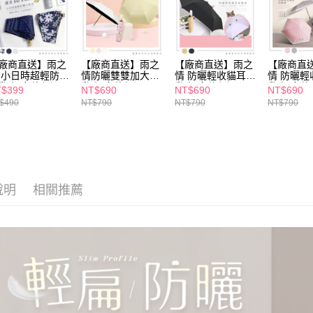
付客戶支
【注意事
１．透過由
交易，需
求債權轉
廠商直送】雨之
【廠商直送】雨之
【廠商直送】雨之
【廠商直
 小日時超輕防曬
情防曬雙雙加大自
情 防曬輕收貓耳自
情 防曬輕
２．關於
動傘-多款任選
動傘-多款任選
動傘-多款任選
動傘-多款
https://aft
$399
NT$690
NT$690
NT$690
３．未成
$490
NT$790
NT$790
NT$790
「AFTE
任。
４．使用「
即時審查
結果請求
５．嚴禁
說明
相關推薦
形，恩沛
動。