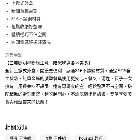
LINE Pay
上掀式外盒
精細童趣雷刻
Apple Pay
316不鏽鋼材質
街口支付
輕鬆收納好整理
體積輕巧不佔空間
悠遊付
圓潤質感好握好清洗
Google Pay
銷售重點
AFTEE先享後付
【三麗鷗明星粉絲注意！陪您吃遍各地美食】
相關說明
全新上掀式外盒，開蓋更便利！嚴選316不鏽鋼材質，通過SGS自
【關於「AFTEE先享後付」】
主檢驗，無重金屬的減塑餐具使用更安心。餐叉、湯匙、筷子一次
即享券
AFTEE先享後付是「在收到商品之後才付款」的支付方式。 讓您購物簡單
便利好安心！
擁有，用餐美味不設限，還有專屬收納盒，輕鬆整理不占空間，搭
１．簡單：不需註冊會員、不需綁卡、不需儲值。
配精緻的雷刻圖案，越吃越開心，不論吃飯還是旅遊，雙倍享受美
運送方式
２．便利：只要手機號碼，簡訊認證，即可結帳。
食與減塑帶來的快樂！
３．安心：先確認商品／服務後，再付款。
全家取貨付款
每筆NT$65，滿NT$390(含以上)免運費
【「AFTEE先享後付」結帳流程】
１．於結帳方式選擇「AFTEE先享後付」後，將跳轉至「AFTEE先享後付」
付款後全家取貨
結帳頁面，進行簡訊認證並確認金額後，即可完成結帳。
相關分類
２．訂單成立數日內，您將收到繳費通知簡訊。
每筆NT$65，滿NT$390(含以上)免運費
３．收到繳費通知簡訊後14天內，點擊此簡訊中的連結，可透過四大超商／
餐具 三件組
收納 三件組
housuxi 輕巧