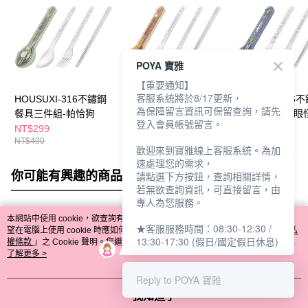
POYA 寶雅
【重要通知】
客服系統將於8/17更新，
HOUSUXI-316不鏽鋼
HOUSUXI-316不鏽鋼
HOUSUXI-316
為保障留言資訊可保留查詢，請先
餐具三件組-帕恰狗
餐具三件組-布丁狗
餐具三件組-三眼
登入會員帳號留言。
NT$299
NT$299
NT$299
NT$400
NT$400
NT$400
歡迎來到寶雅線上客服系統。為加
速處理您的需求，
你可能有興趣的商品
全站排行
請點選下方按鈕，查詢相關詳情，
若無欲查詢資訊，可直接留言，由
專人為您服務。
本網站中使用 cookie，欲查詢有關本網站使用 cookie 方式之詳情，及若您不希
★客服服務時間：08:30-12:30 /
熱門標籤
望在電腦上使用 cookie 時應如何變更電腦的 cookie 設定，請參閱本網站「
隱私
13:30-17:30 (假日/國定假日休息)
權條款
」之 Cookie 聲明。您繼續使用本網站即表示您同意本公司得按本網站使
用條款之 Cookie 聲明使用 cookie。
了解更多 >
Reply to POYA 寶雅
我知道了