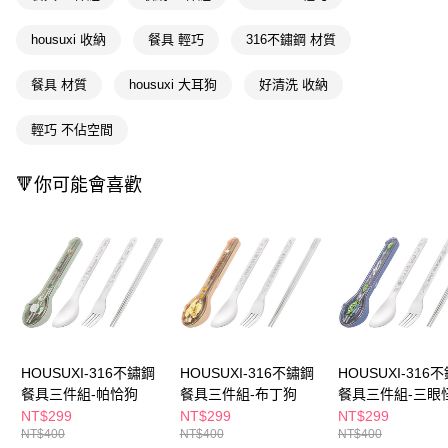
ATM／網路銀行／等多元方式進行付款，方視為交易完成。
萊爾富取貨付款
※ 請注意：結帳手續完成當下不需立刻繳費，但若您需要取消訂單，請聯絡
housuxi 收納
餐具 輕巧
316不鏽鋼 材質
每筆NT$65，滿NT$490(含以上)免運費
購買商品的店家。未經商家同意取消之訂單仍視為有效，需透過AFTEE先享
後付繳納相關費用。
付款後萊爾富取貨
※ 交易是否成功請以「AFTEE先享後付 」之結帳頁面顯示為準，若有關於
餐具 材質
housuxi 大耳狗
好清洗 收納
是否繳費成功／繳費後需取消欲退款等相關疑問，請聯繫「AFTEE先享後付
每筆NT$65，滿NT$490(含以上)免運費
客戶支援中心」
https://netprotections.freshdesk.com/support/home
輕巧 不佔空間
7-11取貨付款
【注意事項】
１．透過由恩沛科技股份有限公司提供之「AFTEE先享後付」服務完成之交
每筆NT$65，滿NT$490(含以上)免運費
🔻你可能會喜歡
易，需依本服務之必要範圍內提供個人資料，並將交易相關給付款項請求債
權轉讓予恩沛科技股份有限公司。
付款後7-11取貨
２．關於個人資料處理事宜，請瀏覽以下網址：
每筆NT$65，滿NT$490(含以上)免運費
https://aftee.tw/terms/#terms3
３．未成年的使用者請事先徵得法定代理人或監護人之同意方可使用
宅配(本島)
「AFTEE先享後付」，若未經同意申辦者引起之損失，本公司不負相關責
任。
每筆NT$100，滿NT$790(含以上)免運費
４．使用「AFTEE先享後付」時，將依據個別帳號之用戶狀況，依本公司即
時審查核予不同之上限額度；若仍有額度不足之情形，本公司將視審查結果
付款後寶雅門市自取(由倉庫統一出貨)
請求用戶進行身份認證。
每筆NT$80，滿NT$290(含以上)免運費
５．嚴禁一人註冊多個帳號或使用他人資訊註冊。若發現惡意使用之情形，
HOUSUXI-316不鏽鋼
HOUSUXI-316不鏽鋼
HOUSUXI-316
恩沛科技股份有限公司將有權停止該用戶之使用額度並採取法律行動。
餐具三件組-帕恰狗
餐具三件組-布丁狗
餐具三件組-三眼
NT$299
NT$299
NT$299
NT$400
NT$400
NT$400