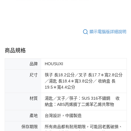
顯示電腦版詳細說明
商品規格
品牌
HOUSUXI
尺寸
筷子 長18.2公分／叉子 長17.7＊寬2.8公分
／湯匙 長18.4＊寬3.8公分／ 收納盒 長
19.5＊寬4.4公分
材質
湯匙／叉子／筷子：SUS 316不鏽鋼 收
納盒：ABS丙烯腈丁二烯苯乙烯共聚物
產地
台灣設計，中國製造
保存期限
所有商品都有耐用期限，可能因老舊破損、