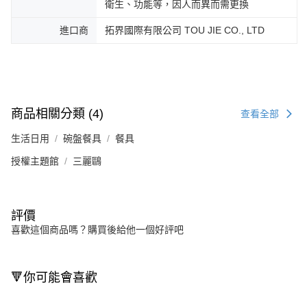
衛生、功能等，因人而異而需更換
進口商
拓界國際有限公司 TOU JIE CO., LTD
商品相關分類 (4)
查看全部
生活日用
碗盤餐具
餐具
授權主題館
三麗鷗
評價
喜歡這個商品嗎？購買後給他一個好評吧
🔻你可能會喜歡