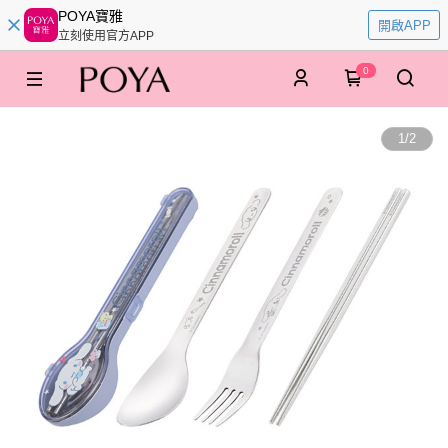
POYA寶雅
開啟APP
立刻使用官方APP
0
1
/
2